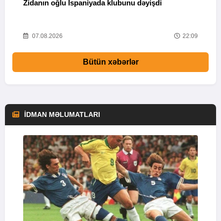
Zidanın oğlu İspaniyada klubunu dəyişdi
“
t
48
07.08.2026
22:09
Bütün xəbərlər
İDMAN MƏLUMATLARI