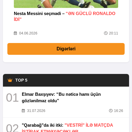
Nesta Messini seçmədi –
“ƏN GÜCLÜ RONALDO
“
IDI”
V
20
04.06.2026
20:11
Digərləri
TOP 5
01
Elmar Baxşıyev: “Bu nəticə hamı üçün
gözlənilməz oldu”
31.07.2026
16:26
02
"Qarabağ"da iki itki:
"VESTRİ" İLƏ MATÇDA
İŞTİRAK ETMƏYƏCƏKLƏR