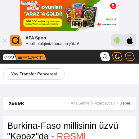
APA Sport
Mobil tətbiqimizi buradan yüklə!
Yay Transfer Pəncərəsi
XƏBƏR
Ana Səhifə
Azərbaycan
Xəbər
Burkina-Faso millisinin üzvü
"Kəpəz"də -
RƏSMİ