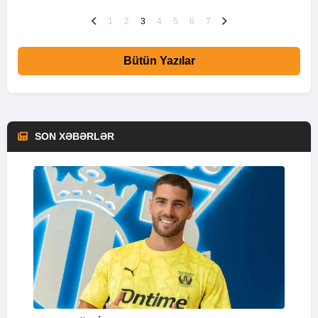
1
2
3
4
5
6
7
Bütün Yazılar
SON XƏBƏRLƏR