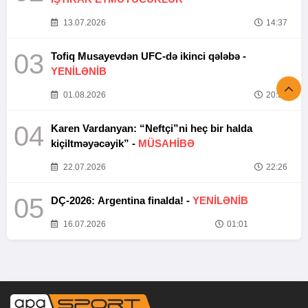
13.07.2026
14:37
03
Tofiq Musayevdən UFC-də ikinci qələbə -
YENİLƏNİB
01.08.2026
20:52
04
Karen Vardanyan: “Neftçi”ni heç bir halda
kiçiltməyəcəyik” -
MÜSAHİBƏ
22.07.2026
22:26
05
DÇ-2026: Argentina finalda! -
YENİLƏNİB
16.07.2026
01:01