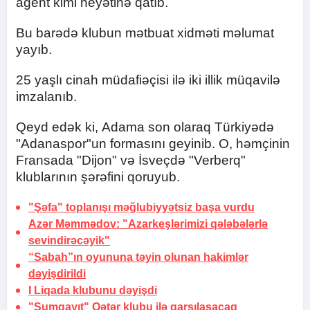
agent kimi heyətinə qatıb.
Bu barədə klubun mətbuat xidməti məlumat
yayıb.
25 yaşlı cinah müdafiəçisi ilə iki illik müqavilə
imzalanıb.
Qeyd edək ki, Adama son olaraq Türkiyədə
"Adanaspor"un formasını geyinib. O, həmçinin
Fransada "Dijon" və İsveçdə "Verberq"
klublarının şərəfini qoruyub.
"Şəfa" toplanışı məğlubiyyətsiz başa vurdu
Azər Məmmədov: "Azarkeşlərimizi qələbələrlə
sevindirəcəyik"
“Sabah”ın oyununa təyin olunan hakimlər
dəyişdirildi
I Liqada klubunu dəyişdi
"Sumqayıt" Qətər klubu ilə qarşılaşacaq