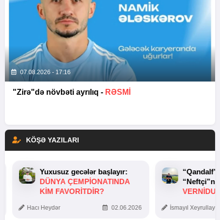
07.08.2026 - 17:16
"Zirə"də növbəti ayrılıq -
RƏSMİ
KÖŞƏ YAZILARI
Yuxusuz gecələr başlayır:
“Qandalf”
DÜNYA ÇEMPIONATINDA
“Neftçi”ni
KIM FAVORITDIR?
VERNİDUB
TOXUNUŞ
Hacı Heydər
02.06.2026
İsmayıl Xeyrullaye