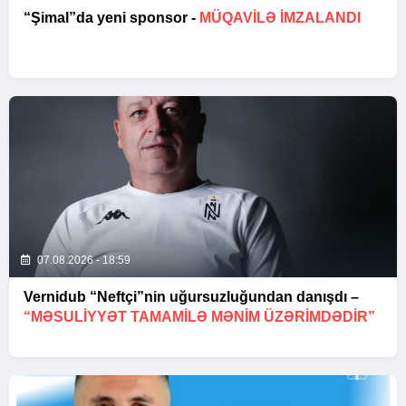
“Şimal”da yeni sponsor -
MÜQAVİLƏ İMZALANDI
07.08.2026 - 18:59
Vernidub “Neftçi”nin uğursuzluğundan danışdı –
“MƏSULIYYƏT TAMAMILƏ MƏNIM ÜZƏRIMDƏDIR”