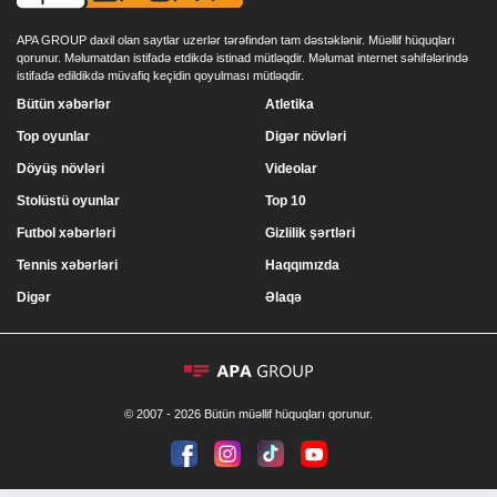
APA GROUP daxil olan saytlar uzerlər tərəfindən tam dəstəklənir. Müəllif hüquqları
qorunur. Məlumatdan istifadə etdikdə istinad mütləqdir. Məlumat internet səhifələrində
istifadə edildikdə müvafiq keçidin qoyulması mütləqdir.
Bütün xəbərlər
Atletika
Top oyunlar
Digər növləri
Döyüş növləri
Videolar
Stolüstü oyunlar
Top 10
Futbol xəbərləri
Gizlilik şərtləri
Tennis xəbərləri
Haqqımızda
Digər
Əlaqə
© 2007 - 2026 Bütün müəllif hüquqları qorunur.