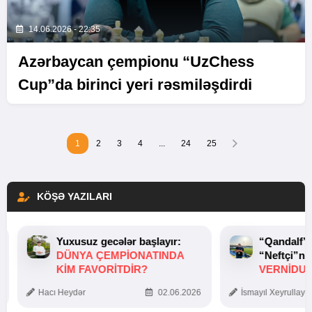
14.06.2026 - 22:35
Azərbaycan çempionu “UzChess
Cup”da birinci yeri rəsmiləşdirdi
1
2
3
4
...
24
25
KÖŞƏ YAZILARI
Yuxusuz gecələr başlayır:
“Qandalf”
DÜNYA ÇEMPIONATINDA
“Neftçi”ni
KIM FAVORITDIR?
VERNİDUB
TOXUNUŞ
Hacı Heydər
02.06.2026
İsmayıl Xeyrullaye