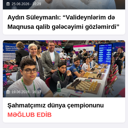
25.06.2026 - 10:29
Aydın Süleymanlı: “Valideynlərim də
Maqnusa qalib gələcəyimi gözləmirdi”
19.06.2026 - 16:17
Şahmatçımız dünya çempionunu
MƏĞLUB EDİB