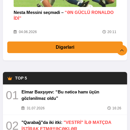
Nesta Messini seçmədi –
“ƏN GÜCLÜ RONALDO
“
IDI”
V
20
04.06.2026
20:11
Digərləri
TOP 5
01
Elmar Baxşıyev: “Bu nəticə hamı üçün
gözlənilməz oldu”
31.07.2026
16:26
02
"Qarabağ"da iki itki:
"VESTRİ" İLƏ MATÇDA
İŞTİRAK ETMƏYƏCƏKLƏR