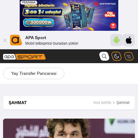
APA Sport
Mobil tətbiqimizi buradan yüklə!
Yay Transfer Pəncərəsi
ŞAHMAT
Ana səhifə
Şahmat