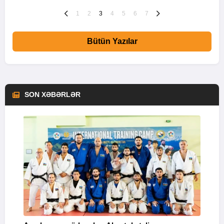
1
2
3
4
5
6
7
Bütün Yazılar
SON XƏBƏRLƏR