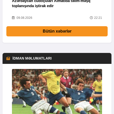
Azərbaycan cüdoçuları Almatıda təlim-məşq
T
toplanışında iştirak edir
v
25
09.08.2026
22:21
Bütün xəbərlər
İDMAN MƏLUMATLARI