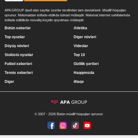
APA GROUP daxil olan saytlar uzerlər tərəfindən tam dəstəklənir. Müəllif hüquqları
qorunur. Məlumatdan istifadə etdikdə istinad mütləqdir. Məlumat internet səhifələrində
istifadə edildikdə müvafiq keçidin qoyulması mütləqdir.
Bütün xəbərlər
Atletika
Top oyunlar
Digər növləri
Döyüş növləri
Videolar
Stolüstü oyunlar
Top 10
Futbol xəbərləri
Gizlilik şərtləri
Tennis xəbərləri
Haqqımızda
Digər
Əlaqə
© 2007 - 2026 Bütün müəllif hüquqları qorunur.