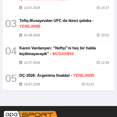
13.07.2026
14:37
03
Tofiq Musayevdən UFC-də ikinci qələbə -
YENİLƏNİB
01.08.2026
20:52
04
Karen Vardanyan: “Neftçi”ni heç bir halda
kiçiltməyəcəyik” -
MÜSAHİBƏ
22.07.2026
22:26
05
DÇ-2026: Argentina finalda! -
YENİLƏNİB
16.07.2026
01:01