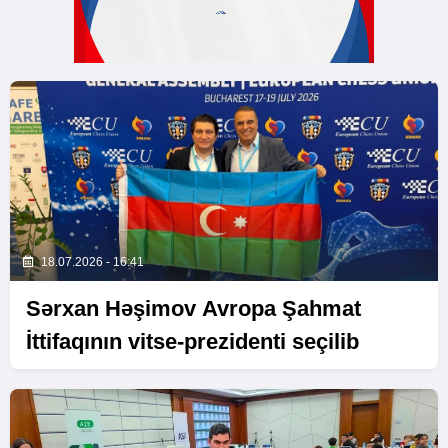
18.07.2026 - 16:41
Sərxan Həşimov Avropa Şahmat
İttifaqının vitse-prezidenti seçilib