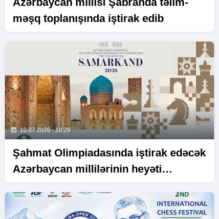
Azərbaycan millisi Şabranda təlim-
məşq toplanışında iştirak edib
10.07.2026 - 18:29
Şahmat Olimpiadasında iştirak edəcək
Azərbaycan millilərinin heyəti
müəyyənləşib