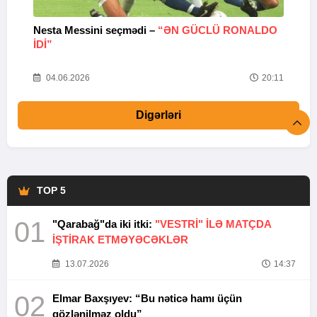
Nesta Messini seçmədi –
“ƏN GÜCLÜ RONALDO
“
IDI”
V
20
04.06.2026
20:11
Digərləri
TOP 5
01
"Qarabağ"da iki itki:
"VESTRİ" İLƏ MATÇDA
İŞTİRAK ETMƏYƏCƏKLƏR
13.07.2026
14:37
02
Elmar Baxşıyev: “Bu nəticə hamı üçün
gözlənilməz oldu”