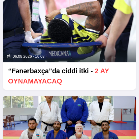
06.08.2026 - 16:08
“Fənərbaxça”da ciddi itki -
2 AY
OYNAMAYACAQ