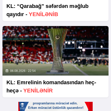
KL: “Qarabağ” səfərdən məğlub
qayıdır -
YENİLƏNİB
06.08.2026 - 22:54
KL: Emrelinin komandasından heç-
heçə -
YENİLƏNİR