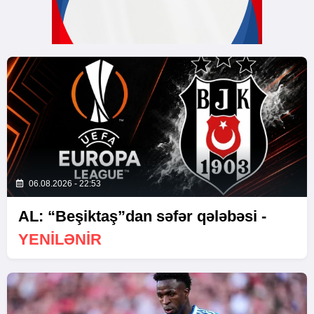
06.08.2026 - 22:53
AL: “Beşiktaş”dan səfər qələbəsi -
YENİLƏNİR