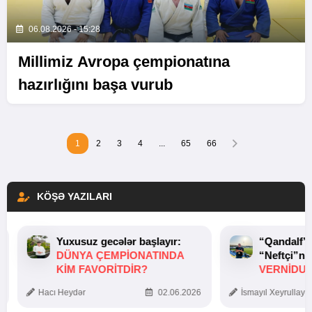
06.08.2026 - 15:28
Millimiz Avropa çempionatına
hazırlığını başa vurub
1
2
3
4
...
65
66
KÖŞƏ YAZILARI
Yuxusuz gecələr başlayır:
“Qandalf”
DÜNYA ÇEMPIONATINDA
“Neftçi”ni
KIM FAVORITDIR?
VERNİDUB
TOXUNUŞ
Hacı Heydər
02.06.2026
İsmayıl Xeyrullaye