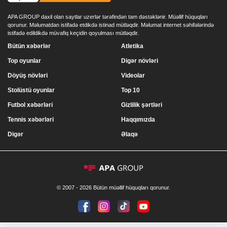
APA GROUP daxil olan saytlar uzerlər tərəfindən tam dəstəklənir. Müəllif hüquqları
qorunur. Məlumatdan istifadə etdikdə istinad mütləqdir. Məlumat internet səhifələrində
istifadə edildikdə müvafiq keçidin qoyulması mütləqdir.
Bütün xəbərlər
Atletika
Top oyunlar
Digər növləri
Döyüş növləri
Videolar
Stolüstü oyunlar
Top 10
Futbol xəbərləri
Gizlilik şərtləri
Tennis xəbərləri
Haqqımızda
Digər
Əlaqə
© 2007 - 2026 Bütün müəllif hüquqları qorunur.