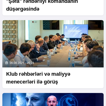
"Şəfa" rəhbərliyi komandanın
düşərgəsində
06.08.2026 - 20:14
Klub rəhbərləri və maliyyə
menecerləri ilə görüş