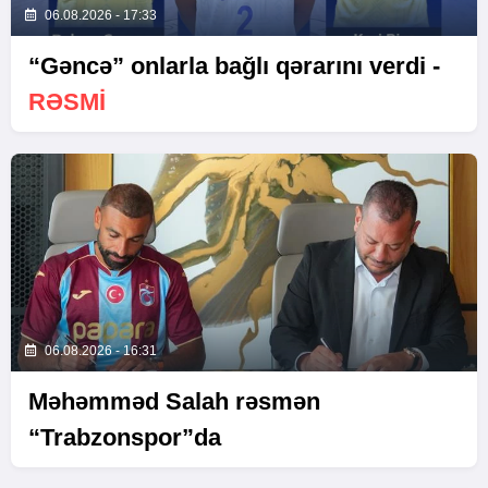
06.08.2026 - 17:33
“Gəncə” onlarla bağlı qərarını verdi -
RƏSMİ
06.08.2026 - 16:31
Məhəmməd Salah rəsmən
“Trabzonspor”da