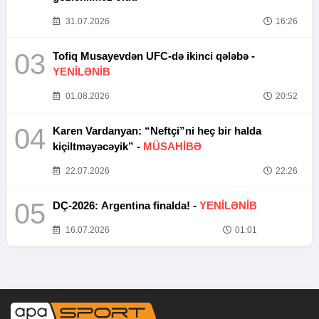
31.07.2026
16:26
03
Tofiq Musayevdən UFC-də ikinci qələbə -
YENİLƏNİB
01.08.2026
20:52
04
Karen Vardanyan: “Neftçi”ni heç bir halda
kiçiltməyəcəyik” -
MÜSAHİBƏ
22.07.2026
22:26
05
DÇ-2026: Argentina finalda! -
YENİLƏNİB
16.07.2026
01:01