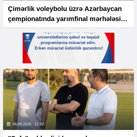
Çimərlik voleybolu üzrə Azərbaycan
çempionatında yarımfinal mərhələsi
başa çatıb
06.08.2026 - 21:22