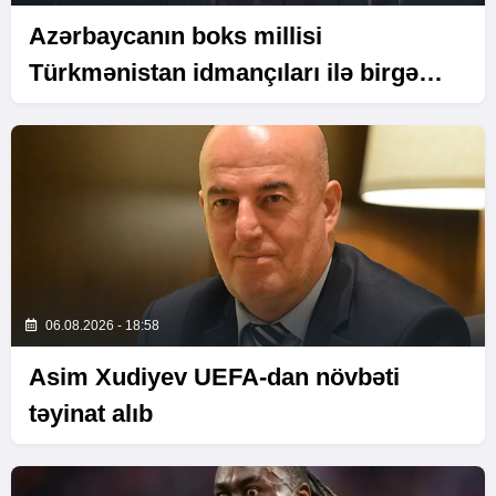
Azərbaycanın boks millisi
Türkmənistan idmançıları ilə birgə
Bakıda hazırlığa başlayıb
06.08.2026 - 18:58
Asim Xudiyev UEFA-dan növbəti
təyinat alıb