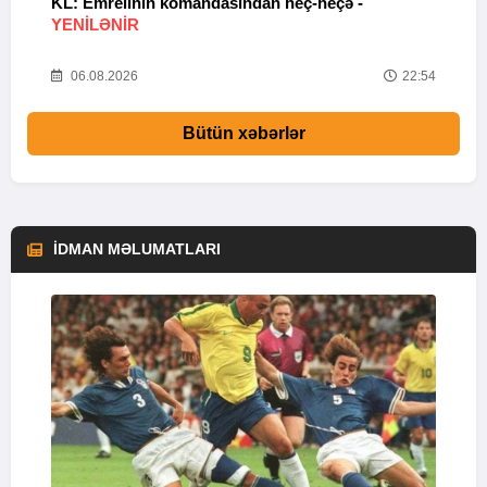
KL: Emrelinin komandasından heç-heçə -
A
YENİLƏNİR
57
06.08.2026
22:54
Bütün xəbərlər
İDMAN MƏLUMATLARI