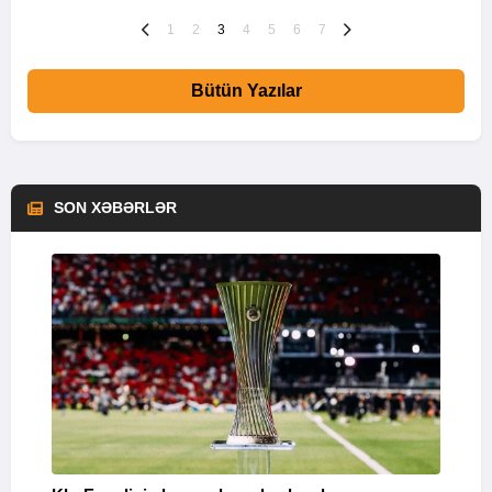
1
2
3
4
5
6
7
Bütün Yazılar
SON XƏBƏRLƏR