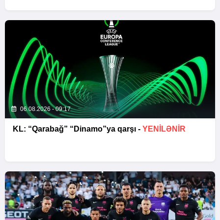
06.08.2026 - 09:17
KL: “Qarabağ” “Dinamo”ya qarşı -
YENİLƏNİR