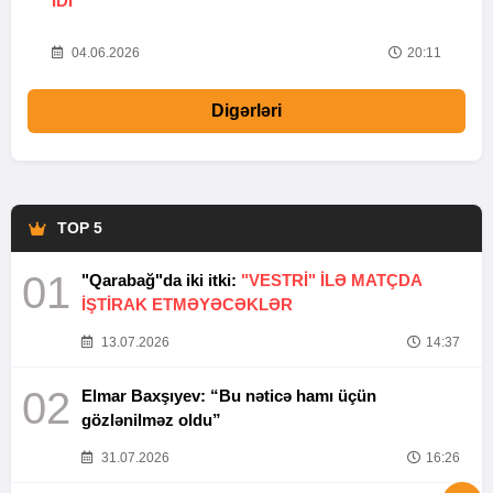
IDI”
V
20
04.06.2026
20:11
Digərləri
TOP 5
01
"Qarabağ"da iki itki:
"VESTRİ" İLƏ MATÇDA
İŞTİRAK ETMƏYƏCƏKLƏR
13.07.2026
14:37
02
Elmar Baxşıyev: “Bu nəticə hamı üçün
gözlənilməz oldu”
31.07.2026
16:26