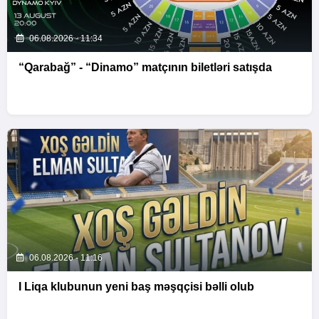
06.08.2026 - 11:34
“Qarabağ” - “Dinamo” matçının biletləri satışda
06.08.2026 - 11:16
I Liqa klubunun yeni baş məşqçisi bəlli olub