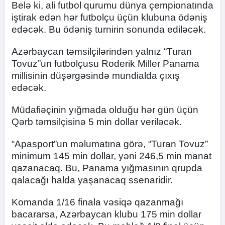
Belə ki, ali futbol qurumu dünya çempionatında
iştirak edən hər futbolçu üçün klubuna ödəniş
edəcək. Bu ödəniş turnirin sonunda ediləcək.
Azərbaycan təmsilçilərindən yalnız “Turan
Tovuz”un futbolçusu Roderik Miller Panama
millisinin düşərgəsində mundialda çıxış
edəcək.
Müdafiəçinin yığmada olduğu hər gün üçün
Qərb təmsilçisinə 5 min dollar veriləcək.
“Apasport”un məlumatına görə, “Turan Tovuz”
minimum 145 min dollar, yəni 246,5 min manat
qazanacaq. Bu, Panama yığmasının qrupda
qalacağı halda yaşanacaq ssenaridir.
Komanda 1/16 finala vəsiqə qazanmağı
bacararsa, Azərbaycan klubu 175 min dollar