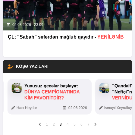
05.08.2026 - 23:09
ÇL: “Sabah” səfərdən məğlub qayıdır -
YENİLƏNİB
KÖŞƏ YAZILARI
Yuxusuz gecələr başlayır:
“Qandalf”
DÜNYA ÇEMPIONATINDA
“Neftçi”ni
KIM FAVORITDIR?
VERNİDUB
TOXUNUŞ
Hacı Heydər
02.06.2026
İsmayıl Xeyrullaye
1
2
3
4
5
6
7