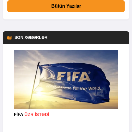
Bütün Yazılar
SON XƏBƏRLƏR
FİFA
ÜZR İSTƏDİ
“