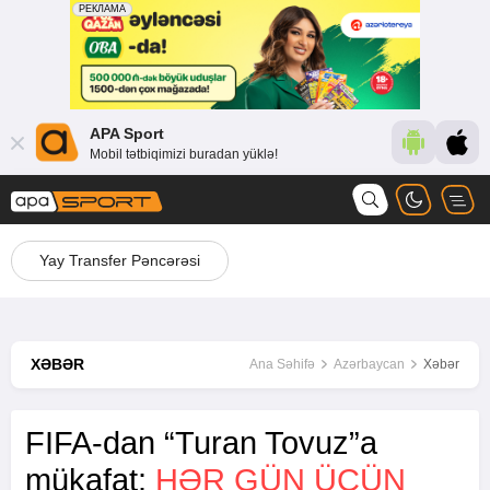
APA Sport
Mobil tətbiqimizi buradan yüklə!
Yay Transfer Pəncərəsi
XƏBƏR
Ana Səhifə
Azərbaycan
Xəbər
FIFA-dan “Turan Tovuz”a
mükafat:
HƏR GÜN ÜÇÜN