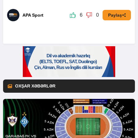
6
0
APA Sport
Paylaş
OXŞAR XƏBƏRLƏR