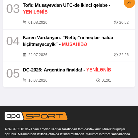
03
Tofiq Musayevdən UFC-də ikinci qələbə -
YENİLƏNİB
01.08.2026
20:52
04
Karen Vardanyan: “Neftçi”ni heç bir halda
kiçiltməyəcəyik” -
MÜSAHİBƏ
22.07.2026
22:26
05
DÇ-2026: Argentina finalda! -
YENİLƏNİB
16.07.2026
01:01
APA GROUP daxil olan saytlar uzerlər tərəfindən tam dəstəklənir. Müəllif hüquqları
qorunur. Məlumatdan istifadə etdikdə istinad mütləqdir. Məlumat internet səhifələrində