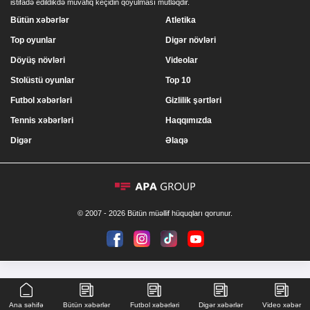
istifadə edildikdə müvafiq keçidin qoyulması mütləqdir.
Bütün xəbərlər
Atletika
Top oyunlar
Digər növləri
Döyüş növləri
Videolar
Stolüstü oyunlar
Top 10
Futbol xəbərləri
Gizlilik şərtləri
Tennis xəbərləri
Haqqımızda
Digər
Əlaqə
© 2007 - 2026 Bütün müəllif hüquqları qorunur.
Ana səhifə
Bütün xəbərlər
Futbol xəbərləri
Digər xəbərlər
Video xəbər