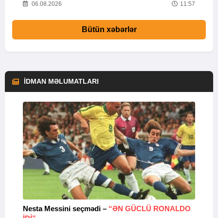
27
06.08.2026
11:57
Bütün xəbərlər
İDMAN MƏLUMATLARI
Nesta Messini seçmədi –
“ƏN GÜCLÜ RONALDO
“