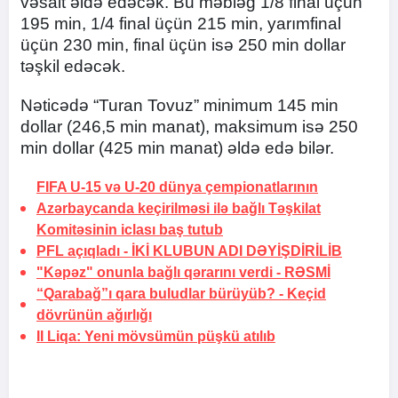
vəsait əldə edəcək. Bu məbləğ 1/8 final üçün
195 min, 1/4 final üçün 215 min, yarımfinal
üçün 230 min, final üçün isə 250 min dollar
təşkil edəcək.
Nəticədə “Turan Tovuz” minimum 145 min
dollar (246,5 min manat), maksimum isə 250
min dollar (425 min manat) əldə edə bilər.
FIFA U-15 və U-20 dünya çempionatlarının
Azərbaycanda keçirilməsi ilə bağlı Təşkilat
Komitəsinin iclası baş tutub
PFL açıqladı -
İKİ KLUBUN ADI DƏYİŞDİRİLİB
"Kəpəz" onunla bağlı qərarını verdi -
RƏSMİ
“Qarabağ”ı qara buludlar bürüyüb? -
Keçid
dövrünün ağırlığı
II Liqa: Yeni mövsümün püşkü atılıb