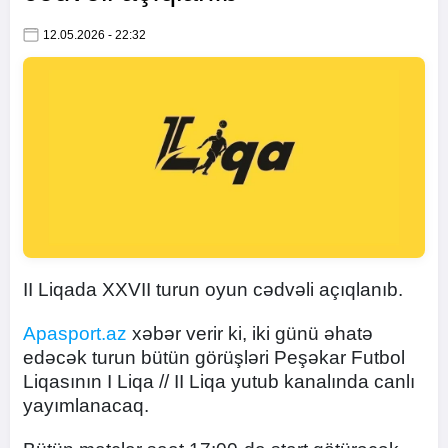
12.05.2026 - 22:32
II Liqada XXVII turun oyun cədvəli açıqlanıb.
Apasport.az
xəbər verir ki, iki günü əhatə
edəcək turun bütün görüşləri Peşəkar Futbol
Liqasının I Liqa // II Liqa yutub kanalında canlı
yayımlanacaq.