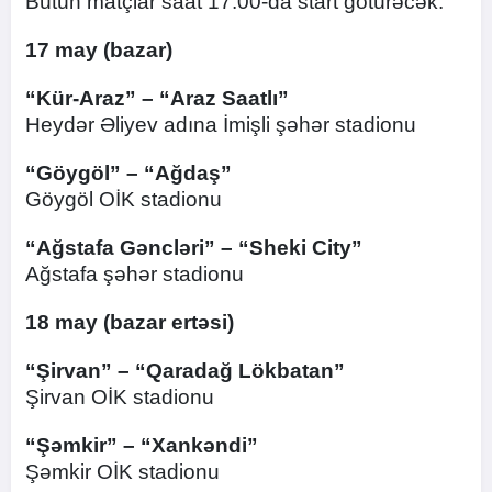
Bütün matçlar saat 17:00-da start götürəcək.
17 may (bazar)
“Kür-Araz” – “Araz Saatlı”
Heydər Əliyev adına İmişli şəhər stadionu
“Göygöl” – “Ağdaş”
Göygöl OİK stadionu
“Ağstafa Gəncləri” – “Sheki City”
Ağstafa şəhər stadionu
18 may (bazar ertəsi)
“Şirvan” – “Qaradağ Lökbatan”
Şirvan OİK stadionu
“Şəmkir” – “Xankəndi”
Şəmkir OİK stadionu