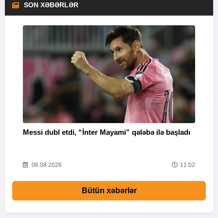
SON XƏBƏRLƏR
Messi dubl etdi, “İnter Mayami” qələbə ilə başladı
“
16
06.08.2026
11:02
Bütün xəbərlər