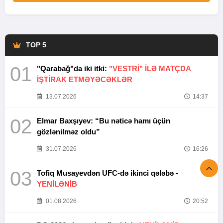
TOP 5
01
"Qarabağ"da iki itki:
"VESTRİ" İLƏ MATÇDA
İŞTİRAK ETMƏYƏCƏKLƏR
13.07.2026
14:37
02
Elmar Baxşıyev: “Bu nəticə hamı üçün
gözlənilməz oldu”
31.07.2026
16:26
03
Tofiq Musayevdən UFC-də ikinci qələbə -
YENİLƏNİB
01.08.2026
20:52