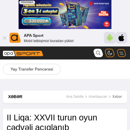
APA Sport
Mobil tətbiqimizi buradan yüklə!
Yay Transfer Pəncərəsi
XƏBƏR
Ana Səhifə
Azərbaycan
Xəbər
II Liqa: XXVII turun oyun
cədvəli açıqlanıb