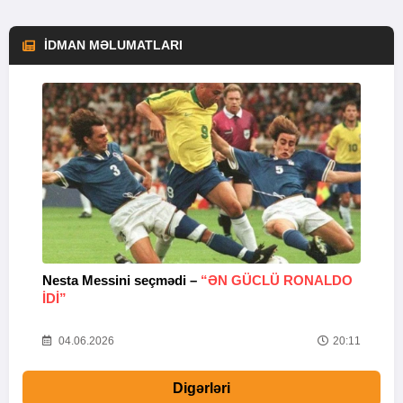
İDMAN MƏLUMATLARI
Nesta Messini seçmədi –
“ƏN GÜCLÜ RONALDO
“
IDI”
V
20
04.06.2026
20:11
Digərləri