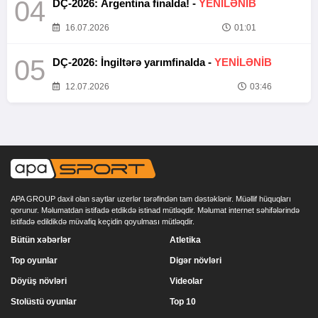
04
DÇ-2026: Argentina finalda! -
YENİLƏNİB
16.07.2026
01:01
05
DÇ-2026: İngiltərə yarımfinalda -
YENİLƏNİB
12.07.2026
03:46
APA GROUP daxil olan saytlar uzerlər tərəfindən tam dəstəklənir. Müəllif hüquqları
qorunur. Məlumatdan istifadə etdikdə istinad mütləqdir. Məlumat internet səhifələrində
istifadə edildikdə müvafiq keçidin qoyulması mütləqdir.
Bütün xəbərlər
Atletika
Top oyunlar
Digər növləri
Döyüş növləri
Videolar
Stolüstü oyunlar
Top 10