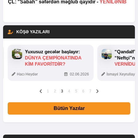
ÇL: “Sabah” səfərdən məğlub qayıdır -
YENİLƏNİB
KÖŞƏ YAZILARI
Yuxusuz gecələr başlayır:
“Qandalf”
DÜNYA ÇEMPIONATINDA
“Neftçi”ni
KIM FAVORITDIR?
VERNİDUB
TOXUNUŞ
Hacı Heydər
02.06.2026
İsmayıl Xeyrullaye
1
2
3
4
5
6
7
Bütün Yazılar