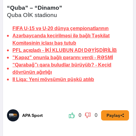
“Quba” – “Dinamo”
Quba OİK stadionu
FIFA U-15 və U-20 dünya çempionatlarının
Azərbaycanda keçirilməsi ilə bağlı Təşkilat
Komitəsinin iclası baş tutub
PFL açıqladı -
İKİ KLUBUN ADI DƏYİŞDİRİLİB
"Kəpəz" onunla bağlı qərarını verdi -
RƏSMİ
“Qarabağ”ı qara buludlar bürüyüb? -
Keçid
dövrünün ağırlığı
II Liqa: Yeni mövsümün püşkü atılıb
0
0
APA Sport
Paylaş