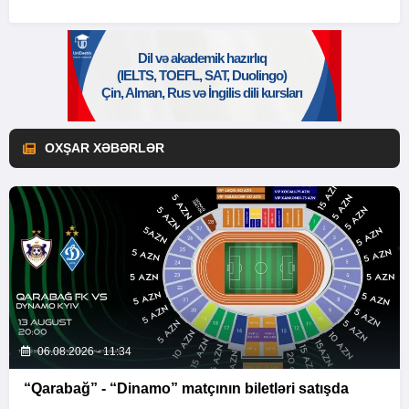
OXŞAR XƏBƏRLƏR
06.08.2026 - 11:34
“Qarabağ” - “Dinamo” matçının biletləri satışda