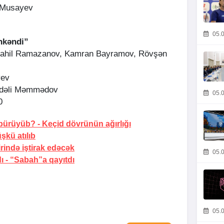
 Musayev
05.0
nkəndi”
 Rahil Ramazanov, Kamran Bayramov, Rövşən
yev
dəli Məmmədov
05.0
0
 bürüyüb? -
Keçid dövrünün ağırlığı
şkü atılıb
irində iştirak edəcək
05.0
ı -
“Sabah”a qayıtdı
05.0