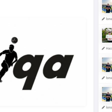
İsma
Hacı
İsma
İsma