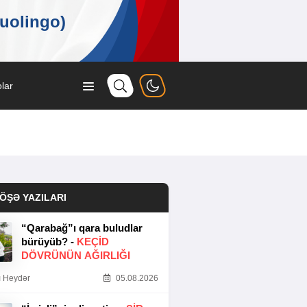
lar
ÖŞƏ YAZILARI
“Qarabağ”ı qara buludlar
bürüyüb? -
KEÇID
DÖVRÜNÜN AĞIRLIĞI
 Heydər
05.08.2026