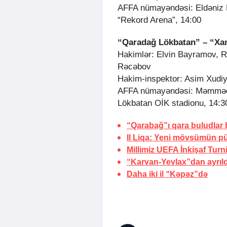
AFFA nümayəndəsi: Eldəniz
“Rekord Arena”, 14:00
“Qaradağ Lökbatan” – “Xa
Hakimlər: Elvin Bayramov,
Rəcəbov
Hakim-inspektor: Asim Xudi
AFFA nümayəndəsi: Məmmə
Lökbatan OİK stadionu, 14:3
“Qarabağ”ı qara buludlar
II Liqa: Yeni mövsümün pü
Millimiz UEFA İnkişaf Turn
“Karvan-Yevlax”dan ayrıld
Daha iki il “Kəpəz”də