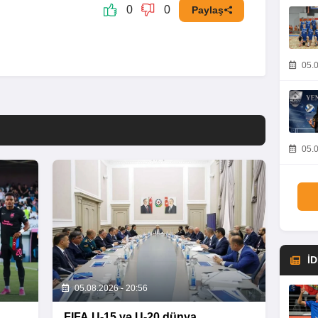
0
0
Paylaş
05.0
05.0
İ
05.08.2026 - 20:56
FIFA U-15 və U-20 dünya