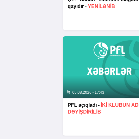
qayıdır -
YENİLƏNİB
05.08.2026 - 17:43
PFL açıqladı -
İKİ KLUBUN AD
DƏYİŞDİRİLİB