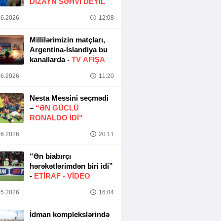
DIZAYN SƏHVI DEYIL
6.2026
12:08
Millilərimizin matçları,
Argentina-İslandiya bu
kanallarda -
TV AFİŞA
6.2026
11:20
Nesta Messini seçmədi
–
“ƏN GÜCLÜ
RONALDO IDI”
6.2026
20:11
“Ən biabırçı
hərəkətlərimdən biri idi”
-
ETIRAF -
VİDEO
5.2026
16:04
İdman komplekslərində