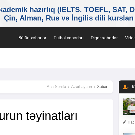
Bütün xəbərlər
Futbol xəbərləri
Digər xəbərlər
Video
Ana Səhifə
Azərbaycan
Xəbər
K
urun təyinatları
Hacı