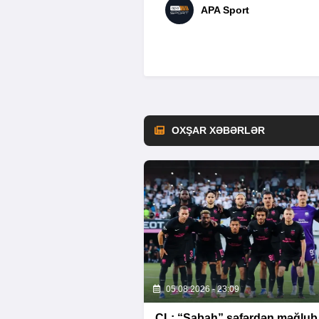
APA Sport
OXŞAR XƏBƏRLƏR
05.08.2026 - 23:09
ÇL: “Sabah” səfərdən məğlub