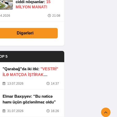
ciddi nöqsanlar:
15
MILYON MANAT!
4.2026
21:08
Digərləri
OP 5
"Qarabağ"da iki itki:
"VESTRİ"
İLƏ MATÇDA İŞTİRAK
ETMƏYƏCƏKLƏR
13.07.2026
14:37
Elmar Baxşıyev: “Bu nəticə
hamı üçün gözlənilməz oldu”
31.07.2026
16:26