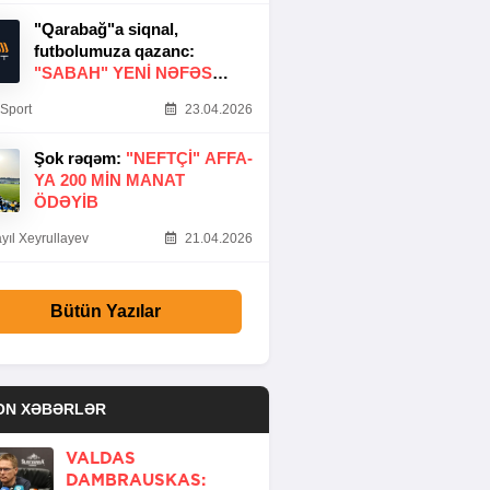
"Qarabağ"a siqnal,
futbolumuza qazanc:
"SABAH" YENI NƏFƏS
GƏTIRDI
Sport
23.04.2026
Şok rəqəm:
"NEFTÇI" AFFA-
YA 200 MIN MANAT
ÖDƏYIB
yıl Xeyrullayev
21.04.2026
Bütün Yazılar
ON XƏBƏRLƏR
VALDAS
DAMBRAUSKAS: