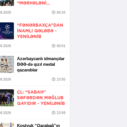
“MƏRHƏLƏNI
KEÇMƏK ŞANSIMIZ
8.2026
00:33
VAR”
“FƏNƏRBAXÇA”DAN
INAMLI QƏLƏBƏ -
YENİLƏNİB
8.2026
00:01
Azərbaycanlı idmançılar
BƏƏ-də qızıl medal
qazanıblar
8.2026
23:50
ÇL: “SABAH”
SƏFƏRDƏN MƏĞLUB
QAYIDIR -
YENİLƏNİB
8.2026
23:09
Kostyuk “Qarabağ”ın