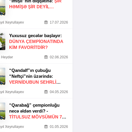
“İmişli”nin diqqətinə:
ŞIR
HƏMIŞƏ ŞIR DEYIL…
yıl Xeyrullayev
17.07.2026
Yuxusuz gecələr başlayır:
DÜNYA ÇEMPIONATINDA
KIM FAVORITDIR?
 Heydər
02.06.2026
“Qandalf”ın çubuğu
“Neftçi”nin üzərində:
VERNİDUBUN SEHRLİ
TOXUNUŞU
yıl Xeyrullayev
04.05.2026
“Qarabağ” çempionluğu
necə əldən verdi? -
TITULSUZ MÖVSÜMÜN 7
SƏBƏBI
yıl Xeyrullayev
01.05.2026