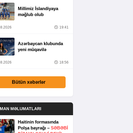
Millimiz İslandiyaya
məğlub olub
8.2026
19:41
Azərbaycan klubunda
yeni müqavilə
8.2026
18:56
Bütün xəbərlər
DMAN MƏLUMATLARI
Haitinin formasında
Polşa bayrağı –
SƏBƏBI