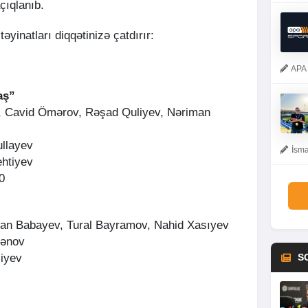
açıqlanıb.
əyinatları diqqətinizə çatdırır:
APA 
aş”
 Cavid Ömərov, Rəşad Quliyev, Nəriman
llayev
İsma
htiyev
0
lan Babayev, Tural Bayramov, Nahid Xasıyev
sənov
iyev
S