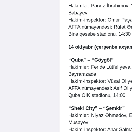
Hakimlər: Pərviz İbrahimov, 
Babayev
Hakim-inspektor: Ömər Paş
AFFA nümayəndəsi: Rüfət Ə
Binə qəsəbə stadionu, 14:30
14 oktyabr (çərşənbə axşa
“Quba” – “Göygöl”
Hakimlər: Fəridə Lütfəliyev
Bayramzadə
Hakim-inspektor: Vüsal Əliy
AFFA nümayəndəsi: Asif Əli
Quba OİK stadionu, 14:00
“Sheki City” – “Şəmkir”
Hakimlər: Niyaz Əhmədov, 
Musayev
Hakim-inspektor: Anar Salm