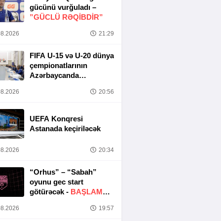
gücünü vurğuladı –
”GÜCLÜ RƏQİBDİR”
8.2026
21:29
FIFA U-15 və U-20 dünya
çempionatlarının
Azərbaycanda
keçirilməsi ilə bağlı
8.2026
20:56
Təşkilat Komitəsinin
iclası baş tutub
UEFA Konqresi
Astanada keçiriləcək
8.2026
20:34
“Orhus” – “Sabah”
oyunu gec start
götürəcək -
BAŞLAMA
SAATI DƏYIŞDIRILDI
8.2026
19:57