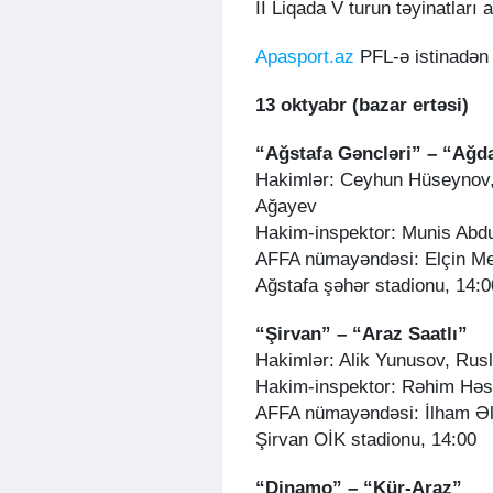
II Liqada V turun təyinatları 
Apasport.az
PFL-ə istinadən t
13 oktyabr (bazar ertəsi)
“Ağstafa Gəncləri” – “Ağd
Hakimlər: Ceyhun Hüseynov,
Ağayev
Hakim-inspektor: Munis Abdu
AFFA nümayəndəsi: Elçin Me
Ağstafa şəhər stadionu, 14:0
“Şirvan” – “Araz Saatlı”
Hakimlər: Alik Yunusov, Rus
Hakim-inspektor: Rəhim Hə
AFFA nümayəndəsi: İlham Əl
Şirvan OİK stadionu, 14:00
“Dinamo” – “Kür-Araz”