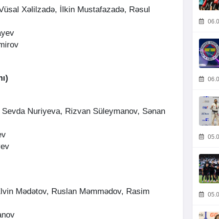
Vüsal Xəlilzadə, İlkin Mustafazadə, Rəsul
06.0
ayev
mirov
mı)
06.0
a, Sevda Nuriyeva, Rizvan Süleymanov, Sənan
ev
05.0
yev
Elvin Mədətov, Ruslan Məmmədov, Rasim
05.0
anov