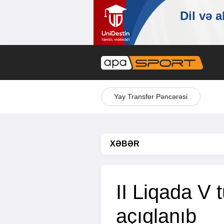
Yay Transfer Pəncərəsi
XƏBƏR
II Liqada V t
açıqlanıb