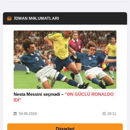
İDMAN MƏLUMATLARI
Nesta Messini seçmədi –
“ƏN GÜCLÜ RONALDO
“
IDI”
V
20
04.06.2026
20:11
Digərləri