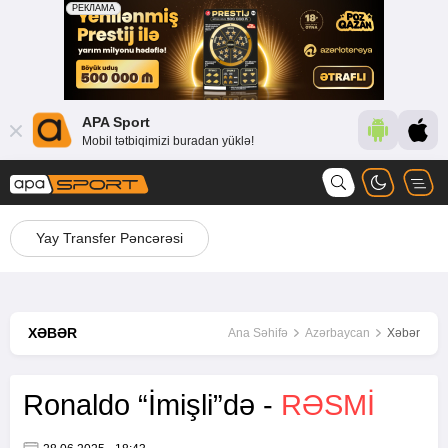
APA Sport
Mobil tətbiqimizi buradan yüklə!
Yay Transfer Pəncərəsi
XƏBƏR
Ana Səhifə
Azərbaycan
Xəbər
Ronaldo “İmişli”də -
RƏSMİ