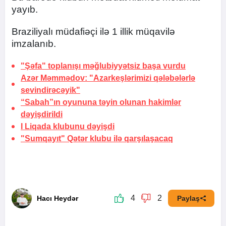
yayıb.
Braziliyalı müdafiəçi ilə 1 illik müqavilə
imzalanıb.
"Şəfa" toplanışı məğlubiyyətsiz başa vurdu
Azər Məmmədov: "Azarkeşlərimizi qələbələrlə
sevindirəcəyik"
“Sabah”ın oyununa təyin olunan hakimlər
dəyişdirildi
I Liqada klubunu dəyişdi
"Sumqayıt" Qətər klubu ilə qarşılaşacaq
4
2
Hacı Heydər
Paylaş