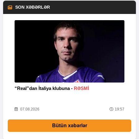
SON XƏBƏRLƏR
I
“Real”dan İtaliya klubuna -
RƏSMİ
K
k
25
07.08.2026
19:57
Bütün xəbərlər