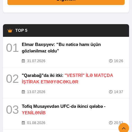
TOP 5
01
Elmar Baxşıyev: “Bu nəticə hamı üçün
gözlənilməz oldu”
31.07.2026
16:26
02
"Qarabağ"da iki itki:
"VESTRİ" İLƏ MATÇDA
İŞTİRAK ETMƏYƏCƏKLƏR
13.07.2026
14:37
03
Tofiq Musayevdən UFC-də ikinci qələbə -
YENİLƏNİB
01.08.2026
20:52