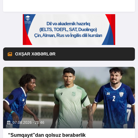
OXŞAR XƏBƏRLƏR
07.08.2026 - 20:46
“Sumqayıt”dan qolsuz bərabərlik