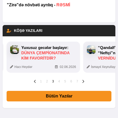
"Zirə"də növbəti ayrılıq -
RƏSMİ
KÖŞƏ YAZILARI
Yuxusuz gecələr başlayır:
“Qandalf”
DÜNYA ÇEMPIONATINDA
“Neftçi”ni
KIM FAVORITDIR?
VERNİDUB
TOXUNUŞ
Hacı Heydər
02.06.2026
İsmayıl Xeyrullaye
1
2
3
4
5
6
7
Bütün Yazılar