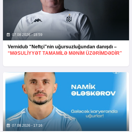
07.08.2026 - 18:59
Vernidub “Neftçi”nin uğursuzluğundan danışdı –
“MƏSULIYYƏT TAMAMILƏ MƏNIM ÜZƏRIMDƏDIR”
07.08.2026 - 17:16