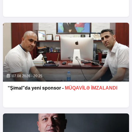
07.08.2026 - 20:25
“Şimal”da yeni sponsor -
MÜQAVİLƏ İMZALANDI