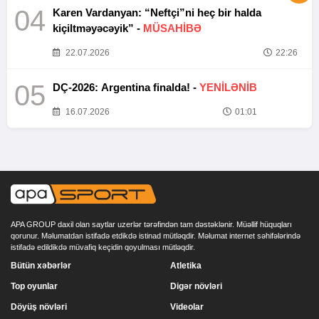
04
Karen Vardanyan: “Neftçi”ni heç bir halda
kiçiltməyəcəyik” -
MÜSAHİBƏ
22.07.2026
22:26
05
DÇ-2026: Argentina finalda! -
YENİLƏNİB
16.07.2026
01:01
APA GROUP daxil olan saytlar uzerlər tərəfindən tam dəstəklənir. Müəllif hüquqları
qorunur. Məlumatdan istifadə etdikdə istinad mütləqdir. Məlumat internet səhifələrində
istifadə edildikdə müvafiq keçidin qoyulması mütləqdir.
Bütün xəbərlər
Atletika
Top oyunlar
Digər növləri
Döyüş növləri
Videolar