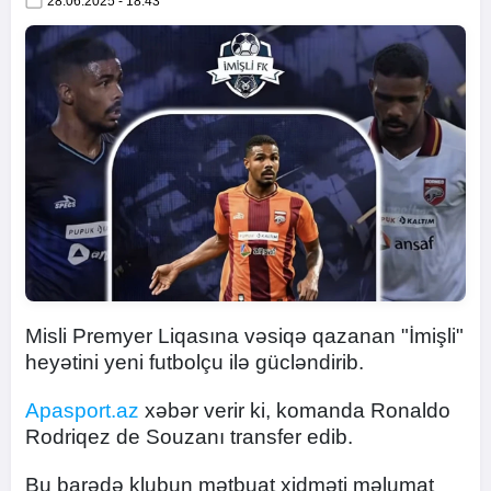
28.06.2025 - 18:43
Misli Premyer Liqasına vəsiqə qazanan "İmişli"
heyətini yeni futbolçu ilə gücləndirib.
Apasport.az
xəbər verir ki, komanda Ronaldo
Rodriqez de Souzanı transfer edib.
Bu barədə klubun mətbuat xidməti məlumat