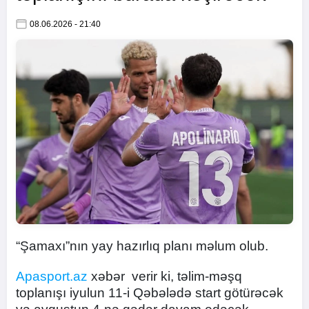
08.06.2026 - 21:40
“Şamaxı”nın yay hazırlıq planı məlum olub.
Apasport.az
xəbər verir ki, təlim-məşq
toplanışı iyulun 11-i Qəbələdə start götürəcək