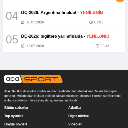
04
DÇ-2026: Argentina finalda! -
YENİLƏNİB
16.07.2026
01:01
05
DÇ-2026: İngiltərə yarımfinalda -
YENİLƏNİB
12.07.2026
03:46
APA GROUP daxil olan saytlar uzerlər tərəfindən tam dəstəklənir. Müəllif hüquqları
qorunur. Məlumatdan istifadə etdikdə istinad mütləqdir. Məlumat internet səhifələrində
istifadə edildikdə müvafiq keçidin qoyulması mütləqdir.
Bütün xəbərlər
Atletika
Top oyunlar
Digər növləri
Döyüş növləri
Videolar