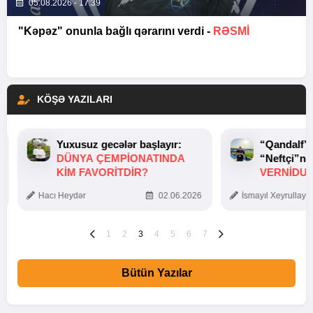
05.08.2026 - 17:39
"Kəpəz" onunla bağlı qərarını verdi -
RƏSMİ
KÖŞƏ YAZILARI
Yuxusuz gecələr başlayır:
“Qandalf”
DÜNYA ÇEMPIONATINDA
“Neftçi”ni
KIM FAVORITDIR?
VERNİDUB
TOXUNUŞ
Hacı Heydər
02.06.2026
İsmayıl Xeyrullaye
1
2
3
4
5
6
7
Bütün Yazılar