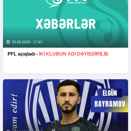
05.08.2026 - 17:43
PFL açıqladı -
İKİ KLUBUN ADI DƏYİŞDİRİLİB