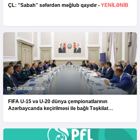
ÇL: “Sabah” səfərdən məğlub qayıdır -
YENİLƏNİB
05.08.2026 - 20:56
FIFA U-15 və U-20 dünya çempionatlarının
Azərbaycanda keçirilməsi ilə bağlı Təşkilat
Komitəsinin iclası baş tutub