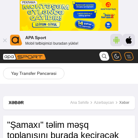
APA Sport
Mobil tətbiqimizi buradan yüklə!
Yay Transfer Pəncərəsi
XƏBƏR
Ana Səhifə
Azərbaycan
Xəbər
"Şamaxı" təlim məşq
toplanışını burada keçirəcək