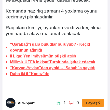
və avqustun 4-nə qədər davam edəcək.
Komanda hazırlıq zamanı 4 yoxlama oyunu
keçirməyi planlaşdırılır.
Rəqiblərin kimliyi, oyunların vaxtı və keçirilmə
yeri haqda əlavə məlumat veriləcək.
“Qarabağ”ı qara buludlar bürüyüb? -
Keçid
dövrünün ağırlığı
II Liqa: Yeni mövsümün püşkü atılıb
Millimiz UEFA İnkişaf Turnirində iştirak edəcək
“Karvan-Yevlax”dan ayrıldı -
“Sabah”a qayıtdı
Daha iki il “Kəpəz”də
1
0
APA Sport
Paylaş