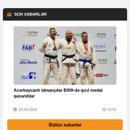
SON XƏBƏRLƏR
Azərbaycanlı idmançılar BƏƏ-də qızıl medal
Ç
qazanıblar
Y
01
05.08.2026
23:50
Bütün xəbərlər