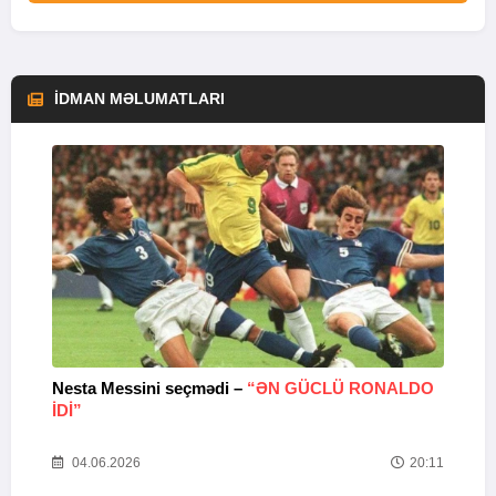
İDMAN MƏLUMATLARI
Nesta Messini seçmədi –
“ƏN GÜCLÜ RONALDO
“
IDI”
V
20
04.06.2026
20:11