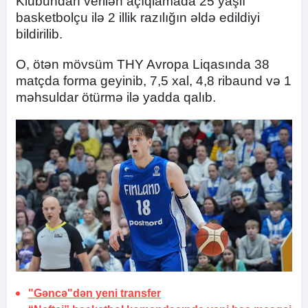
Klubundan verilən açıqlamada 25 yaşlı
basketbolçu ilə 2 illik razılığın əldə edildiyi
bildirilib.
O, ötən mövsüm THY Avropa Liqasında 38
matçda forma geyinib, 7,5 xal, 4,8 ribaund və 1
məhsuldar ötürmə ilə yadda qalıb.
"Gəncə"dən yeni transfer