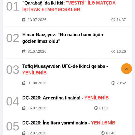
01
"Qarabağ"da iki itki:
"VESTRİ" İLƏ MATÇDA
İŞTİRAK ETMƏYƏCƏKLƏR
13.07.2026
14:37
02
Elmar Baxşıyev: “Bu nəticə hamı üçün
gözlənilməz oldu”
31.07.2026
16:26
03
Tofiq Musayevdən UFC-də ikinci qələbə -
YENİLƏNİB
01.08.2026
20:52
04
DÇ-2026: Argentina finalda! -
YENİLƏNİB
16.07.2026
01:01
05
DÇ-2026: İngiltərə yarımfinalda -
YENİLƏNİB
12.07.2026
03:46