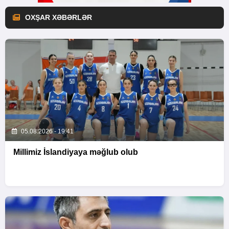
OXŞAR XƏBƏRLƏR
05.08.2026 - 19:41
Millimiz İslandiyaya məğlub olub