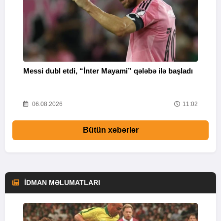
Messi dubl etdi, “İnter Mayami” qələbə ilə başladı
“
16
06.08.2026
11:02
Bütün xəbərlər
İDMAN MƏLUMATLARI