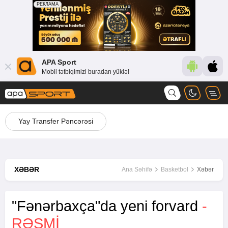
APA Sport
Mobil tətbiqimizi buradan yüklə!
Yay Transfer Pəncərəsi
XƏBƏR
Ana Səhifə
Basketbol
Xəbər
"Fənərbaxça"da yeni forvard
-
RƏSMI