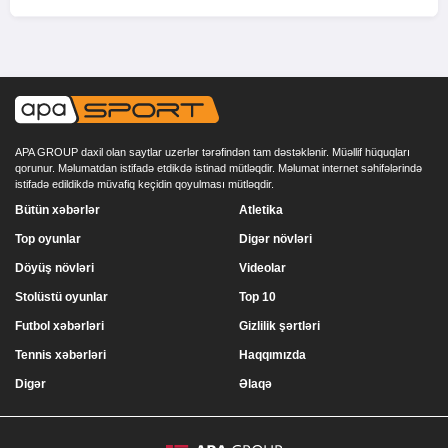
APA GROUP daxil olan saytlar uzerlər tərəfindən tam dəstəklənir. Müəllif hüquqları
qorunur. Məlumatdan istifadə etdikdə istinad mütləqdir. Məlumat internet səhifələrində
istifadə edildikdə müvafiq keçidin qoyulması mütləqdir.
Bütün xəbərlər
Atletika
Top oyunlar
Digər növləri
Döyüş növləri
Videolar
Stolüstü oyunlar
Top 10
Futbol xəbərləri
Gizlilik şərtləri
Tennis xəbərləri
Haqqımızda
Digər
Əlaqə