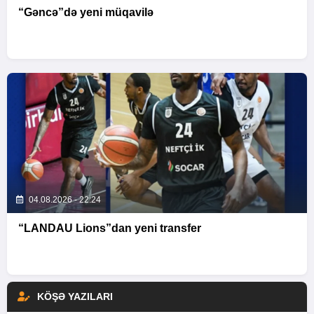
“Gəncə”də yeni müqavilə
04.08.2026 - 22:24
“LANDAU Lions”dan yeni transfer
KÖŞƏ YAZILARI