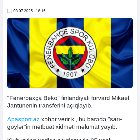
03.07.2025 - 18:16
"Fənərbaxça Beko" finlandiyalı forvard Mikael
Jantunenin transferini açıqlayıb.
Apasport.az
xəbər verir ki, bu barədə "sarı-
göylər"in mətbuat xidməti məlumat yayıb.