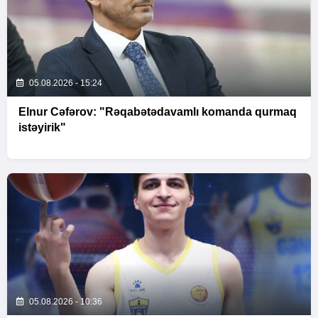
05.08.2026 - 15:24
Elnur Cəfərov: "Rəqabətədavamlı komanda qurmaq
istəyirik"
05.08.2026 - 10:36