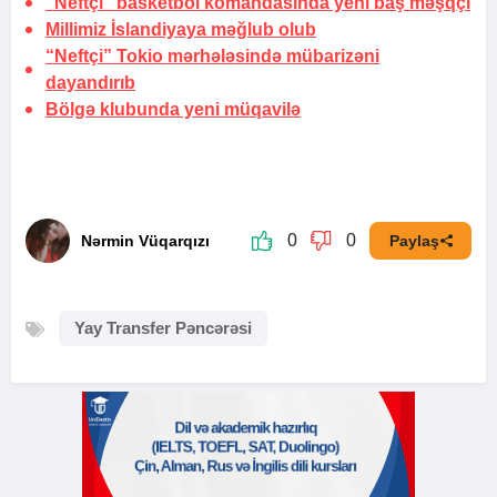
“Neftçi” basketbol komandasında yeni baş məşqçi
Millimiz İslandiyaya məğlub olub
“Neftçi” Tokio mərhələsində mübarizəni
dayandırıb
Bölgə klubunda yeni müqavilə
0
0
Nərmin Vüqarqızı
Paylaş
Yay Transfer Pəncərəsi