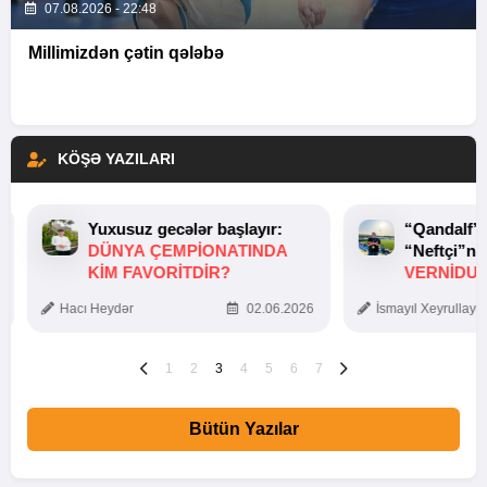
07.08.2026 - 22:48
Millimizdən çətin qələbə
KÖŞƏ YAZILARI
Yuxusuz gecələr başlayır:
“Qandalf”
DÜNYA ÇEMPIONATINDA
“Neftçi”ni
KIM FAVORITDIR?
VERNİDUB
TOXUNUŞ
Hacı Heydər
02.06.2026
İsmayıl Xeyrullaye
1
2
3
4
5
6
7
Bütün Yazılar