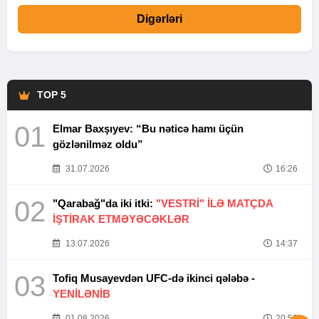
Digərləri
TOP 5
01
Elmar Baxşıyev: “Bu nəticə hamı üçün
gözlənilməz oldu”
31.07.2026
16:26
02
"Qarabağ"da iki itki:
"VESTRİ" İLƏ MATÇDA
İŞTİRAK ETMƏYƏCƏKLƏR
13.07.2026
14:37
03
Tofiq Musayevdən UFC-də ikinci qələbə -
YENİLƏNİB
01.08.2026
20:52