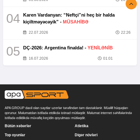
04
Karen Vardanyan: “Neftçi”ni heç bir halda
kiçiltməyəcəyik” -
MÜSAHİBƏ
22.07.2026
22:26
05
DÇ-2026: Argentina finalda! -
YENİLƏNİB
16.07.2026
01:01
APA GROUP daxil olan saytlar uzerlər tərəfindən tam dəstəklənir. Müəllif hüquqları
qorunur. Məlumatdan istifadə etdikdə istinad mütləqdir. Məlumat internet səhifələrində
istifadə edildikdə müvafiq keçidin qoyulması mütləqdir.
Bütün xəbərlər
Atletika
Top oyunlar
Digər növləri