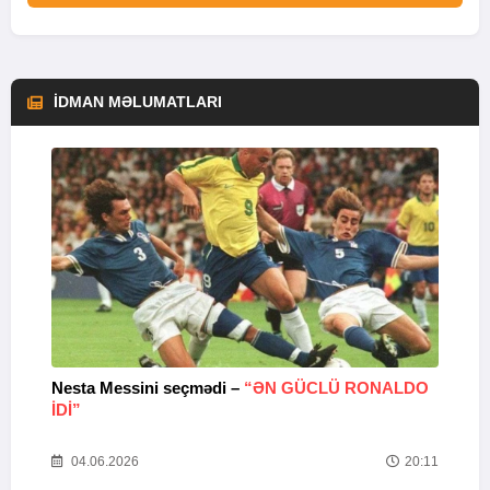
İDMAN MƏLUMATLARI
Nesta Messini seçmədi –
“ƏN GÜCLÜ RONALDO
“
IDI”
V
20
04.06.2026
20:11