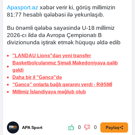
Apasport.az
xəbər verir ki, görüş millimizin
81:77 hesablı qələbəsi ilə yekunlaşıb.
Bu önəmli qələbə sayəsində U-18 millimiz
2026-cı ildə də Avropa Çempionatı B
divizionunda iştirak etmək hüququ əldə edib
"LANDAU Lions"dan yeni transfer
Basketbolçularımız Şimali Makedoniyaya qalib
gəldi
Daha bir il "Gəncə"də
“Gəncə” onlarla bağlı qərarını verdi -
RƏSMİ
Millimiz İslandiyaya məğlub olub
0
0
APA Sport
Paylaş