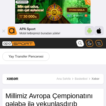
APA Sport
Mobil tətbiqimizi buradan yüklə!
Yay Transfer Pəncərəsi
XƏBƏR
Ana Səhifə
Basketbol
Xəbər
Millimiz Avropa Çempionatını
qələbə ilə yekunlaşdırıb