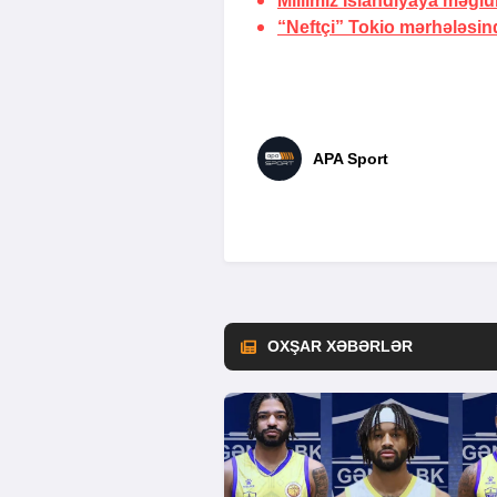
Millimiz İslandiyaya məğl
“Neftçi” Tokio mərhələsin
APA Sport
OXŞAR XƏBƏRLƏR