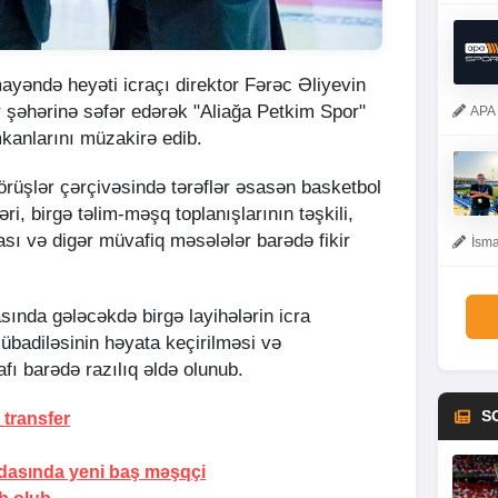
yəndə heyəti icraçı direktor Fərəc Əliyevin
ir şəhərinə səfər edərək "Aliağa Petkim Spor"
APA 
kanlarını müzakirə edib.
görüşlər çərçivəsində tərəflər əsasən basketbol
ri, birgə təlim-məşq toplanışlarının təşkili,
sı və digər müvafiq məsələlər barədə fikir
İsma
asında gələcəkdə birgə layihələrin icra
mübadiləsinin həyata keçirilməsi və
fı barədə razılıq əldə olunub.
S
transfer
dasında yeni baş məşqçi