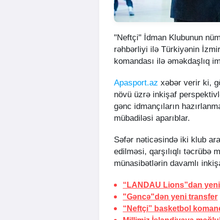
"Neftçi" İdman Klubunun nüma
rəhbərliyi ilə Türkiyənin İzm
komandası ilə əməkdaşlıq im
Apasport.az
xəbər verir ki, 
növü üzrə inkişaf perspektivlə
gənc idmançıların hazırlanma
mübadiləsi aparıblar.
Səfər nəticəsində iki klub ar
edilməsi, qarşılıqlı təcrübə 
münasibətlərin davamlı inkişa
“LANDAU Lions”dan yeni 
"Gəncə"dən yeni transfer
“Neftçi” basketbol koman