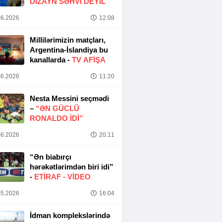
DIZAYN SƏHVI DEYIL
6.2026
12:08
Millilərimizin matçları,
Argentina-İslandiya bu
kanallarda -
TV AFİŞA
6.2026
11:20
Nesta Messini seçmədi
–
“ƏN GÜCLÜ
RONALDO IDI”
6.2026
20:11
“Ən biabırçı
hərəkətlərimdən biri idi”
-
ETIRAF -
VİDEO
5.2026
16:04
İdman komplekslərində