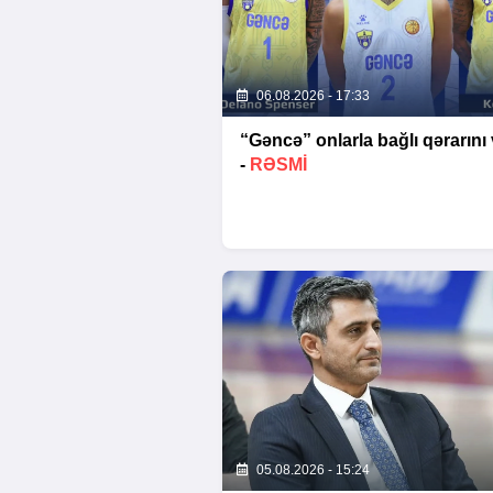
06.08.2026 - 17:33
“Gəncə” onlarla bağlı qərarını 
-
RƏSMİ
05.08.2026 - 15:24