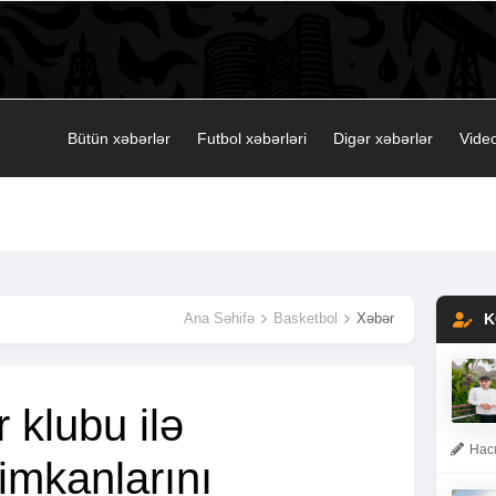
Bütün xəbərlər
Futbol xəbərləri
Digər xəbərlər
Video
Ana Səhifə
Basketbol
Xəbər
K
r klubu ilə
Hacı
imkanlarını