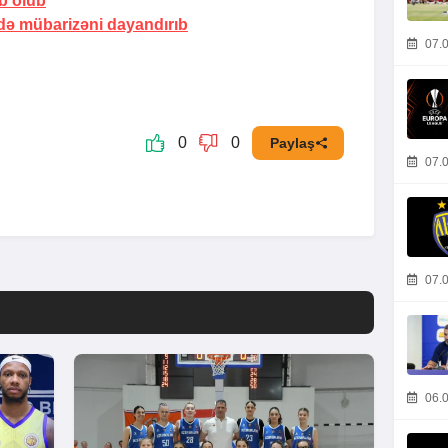
ub olub
də mübarizəni dayandırıb
07.0
0
0
Paylaş
07.0
07.0
06.0