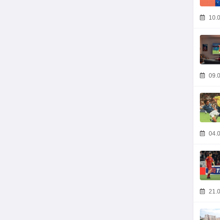
10.0
09.0
04.0
21.0