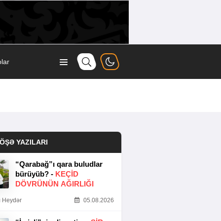
lar
ÖŞƏ YAZILARI
“Qarabağ”ı qara buludlar
bürüyüb? -
KEÇID
DÖVRÜNÜN AĞIRLIĞI
 Heydər
05.08.2026