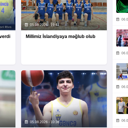
06.0
05.08.2026 - 19:41
verdi
Millimiz İslandiyaya məğlub olub
06.0
06.0
06.0
05.08.2026 - 10:36