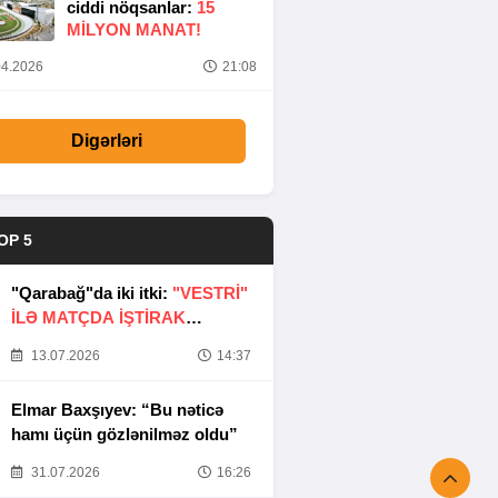
ciddi nöqsanlar:
15
MILYON MANAT!
4.2026
21:08
Digərləri
OP 5
"Qarabağ"da iki itki:
"VESTRİ"
İLƏ MATÇDA İŞTİRAK
ETMƏYƏCƏKLƏR
13.07.2026
14:37
Elmar Baxşıyev: “Bu nəticə
hamı üçün gözlənilməz oldu”
31.07.2026
16:26