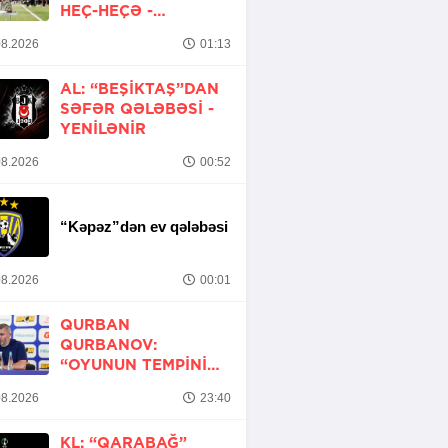
HEÇ-HEÇƏ -
YENİLƏNİB
8.2026
01:13
AL: “BEŞIKTAŞ”DAN
SƏFƏR QƏLƏBƏSI -
YENİLƏNİR
8.2026
00:52
“Kəpəz”dən ev qələbəsi
8.2026
00:01
QURBAN
QURBANOV:
“OYUNUN TEMPINI
ARTIRMALI IDIK”
8.2026
23:40
KL: “QARABAĞ”