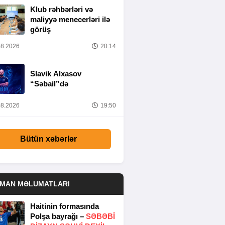
Klub rəhbərləri və
maliyyə menecerləri ilə
görüş
8.2026
20:14
Slavik Alxasov
“Səbail”də
8.2026
19:50
Bütün xəbərlər
DMAN MƏLUMATLARI
Haitinin formasında
Polşa bayrağı –
SƏBƏBI