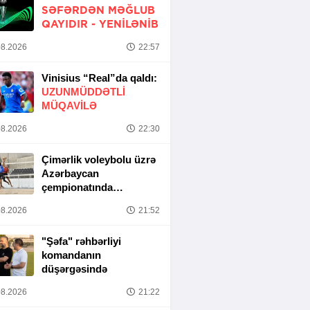
SƏFƏRDƏN MƏĞLUB
QAYIDIR -
YENİLƏNİB
8.2026
22:57
Vinisius “Real”da qaldı:
UZUNMÜDDƏTLİ
MÜQAVİLƏ
8.2026
22:30
Çimərlik voleybolu üzrə
Azərbaycan
çempionatında
yarımfinal mərhələsi
8.2026
21:52
başa çatıb
"Şəfa" rəhbərliyi
komandanın
düşərgəsində
8.2026
21:22