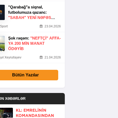
"Qarabağ"a siqnal,
futbolumuza qazanc:
"SABAH" YENI NƏFƏS
GƏTIRDI
Sport
23.04.2026
Şok rəqəm:
"NEFTÇI" AFFA-
YA 200 MIN MANAT
ÖDƏYIB
yıl Xeyrullayev
21.04.2026
Bütün Yazılar
ON XƏBƏRLƏR
KL: EMRELININ
KOMANDASINDAN