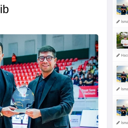
ib
İsma
Hacı
İsma
İsma