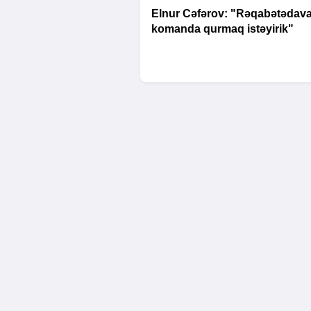
Elnur Cəfərov: "Rəqabətədava
komanda qurmaq istəyirik"