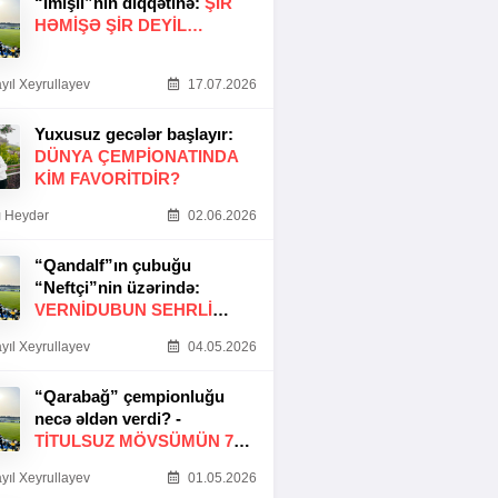
“İmişli”nin diqqətinə:
ŞIR
HƏMIŞƏ ŞIR DEYIL…
yıl Xeyrullayev
17.07.2026
Yuxusuz gecələr başlayır:
DÜNYA ÇEMPIONATINDA
KIM FAVORITDIR?
 Heydər
02.06.2026
“Qandalf”ın çubuğu
“Neftçi”nin üzərində:
VERNİDUBUN SEHRLİ
TOXUNUŞU
yıl Xeyrullayev
04.05.2026
“Qarabağ” çempionluğu
necə əldən verdi? -
TITULSUZ MÖVSÜMÜN 7
SƏBƏBI
yıl Xeyrullayev
01.05.2026