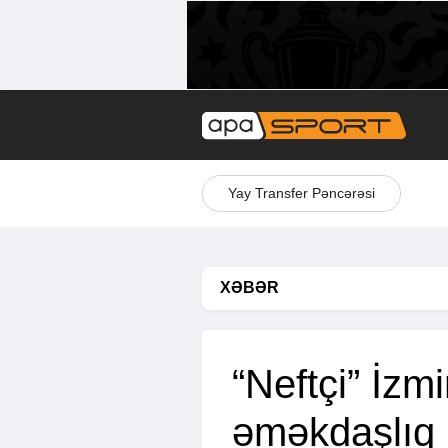
Yay Transfer Pəncərəsi
XƏBƏR
“Neftçi” İzmi
əməkdaşlıq 