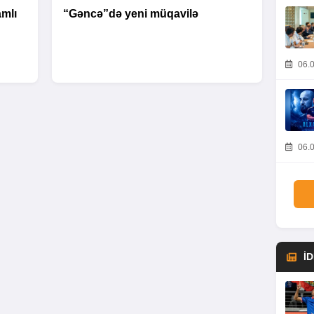
mlı
“Gəncə”də yeni müqavilə
06.0
06.0
İ