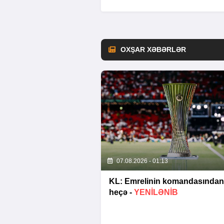
OXŞAR XƏBƏRLƏR
07.08.2026 - 01:13
KL: Emrelinin komandasından
heçə -
YENİLƏNİB