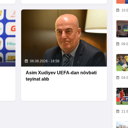
10.0
09.0
06.08.2026 - 18:58
Asim Xudiyev UEFA-dan növbəti
04.0
təyinat alıb
21.0