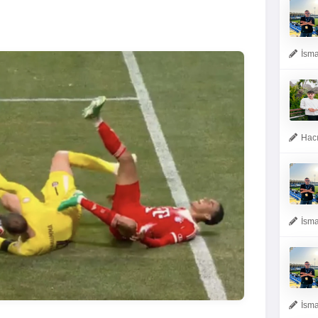
İsma
Hacı
İsma
İsma