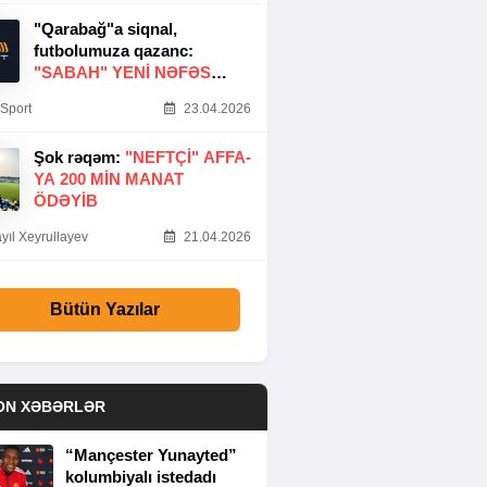
"Qarabağ"a siqnal,
futbolumuza qazanc:
"SABAH" YENI NƏFƏS
GƏTIRDI
Sport
23.04.2026
Şok rəqəm:
"NEFTÇI" AFFA-
YA 200 MIN MANAT
ÖDƏYIB
yıl Xeyrullayev
21.04.2026
Bütün Yazılar
ON XƏBƏRLƏR
“Mançester Yunayted”
kolumbiyalı istedadı