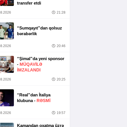
transfer etdi
8.2026
21:28
“Sumqayıt”dan qolsuz
bərabərlik
8.2026
20:46
“Şimal”da yeni sponsor
-
MÜQAVİLƏ
İMZALANDI
8.2026
20:25
“Real”dan İtaliya
klubuna -
RƏSMİ
8.2026
19:57
Kamandan oxatma üzrə