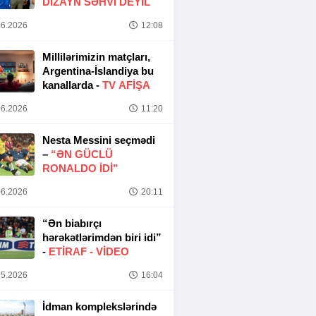
DIZAYN SƏHVI DEYIL
6.2026
12:08
Millilərimizin matçları,
Argentina-İslandiya bu
kanallarda -
TV AFİŞA
6.2026
11:20
Nesta Messini seçmədi
–
“ƏN GÜCLÜ
RONALDO IDI”
6.2026
20:11
“Ən biabırçı
hərəkətlərimdən biri idi”
-
ETIRAF -
VİDEO
5.2026
16:04
İdman komplekslərində