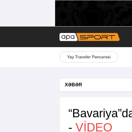
Yay Transfer Pəncərəsi
XƏBƏR
“Bavariya”da
-
VİDEO