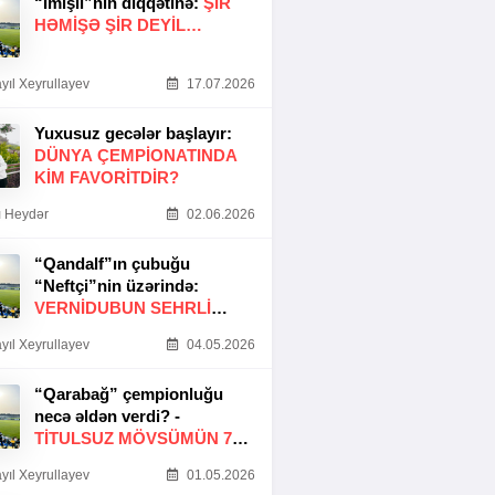
“İmişli”nin diqqətinə:
ŞIR
HƏMIŞƏ ŞIR DEYIL…
yıl Xeyrullayev
17.07.2026
Yuxusuz gecələr başlayır:
DÜNYA ÇEMPIONATINDA
KIM FAVORITDIR?
 Heydər
02.06.2026
“Qandalf”ın çubuğu
“Neftçi”nin üzərində:
VERNİDUBUN SEHRLİ
TOXUNUŞU
yıl Xeyrullayev
04.05.2026
“Qarabağ” çempionluğu
necə əldən verdi? -
TITULSUZ MÖVSÜMÜN 7
SƏBƏBI
yıl Xeyrullayev
01.05.2026