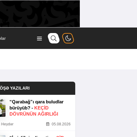
lar
ÖŞƏ YAZILARI
“Qarabağ”ı qara buludlar
bürüyüb? -
KEÇID
DÖVRÜNÜN AĞIRLIĞI
 Heydər
05.08.2026