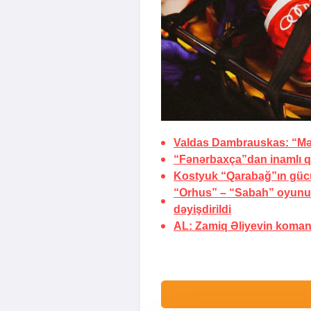
Valdas Dambrauskas: “Mə
“Fənərbaxça”dan inamlı q
Kostyuk “Qarabağ”ın güc
“Orhus” – “Sabah” oyunu 
dəyişdirildi
AL: Zamiq Əliyevin koman