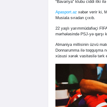
“Bavariya” klubu ciddi itki ilə
Apasport.az
xəbər verir ki, 
Musiala sıradan çıxıb.
22 yaşlı yarımmüdafiəçi FİFA
mərhələsində PSJ-yə qarşı k
Almaniya millisinin üzvü mat
Donnarumma ilə toqquşma nət
xüsusi xərək vasitəsilə tərk 