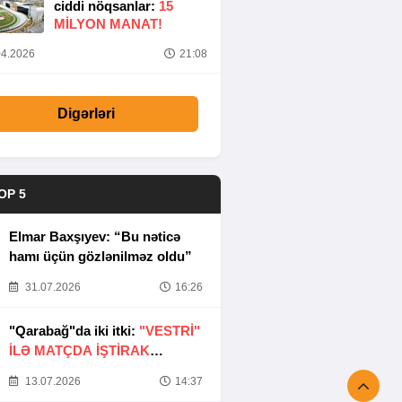
ciddi nöqsanlar:
15
MILYON MANAT!
4.2026
21:08
Digərləri
OP 5
Elmar Baxşıyev: “Bu nəticə
hamı üçün gözlənilməz oldu”
31.07.2026
16:26
"Qarabağ"da iki itki:
"VESTRİ"
İLƏ MATÇDA İŞTİRAK
ETMƏYƏCƏKLƏR
13.07.2026
14:37