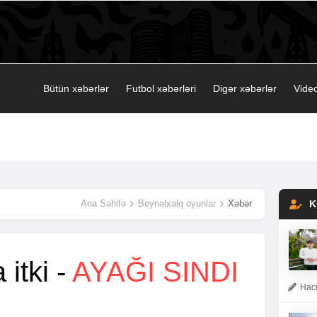
Bütün xəbərlər
Futbol xəbərləri
Digər xəbərlər
Video
Ana Səhifə
Beynəlxalq oyunlar
Xəbər
K
 itki -
AYAĞI SINDI
Hacı