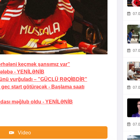
07.0
07.0
rhələni keçmək şansımız var”
ələbə -
YENİLƏNİB
ünü vurğuladı –
”GÜCLÜ RƏQİBDİR”
gec start götürəcək -
Başlama saatı
07.0
dası məğlub oldu -
YENİLƏNİB
07.0
Video