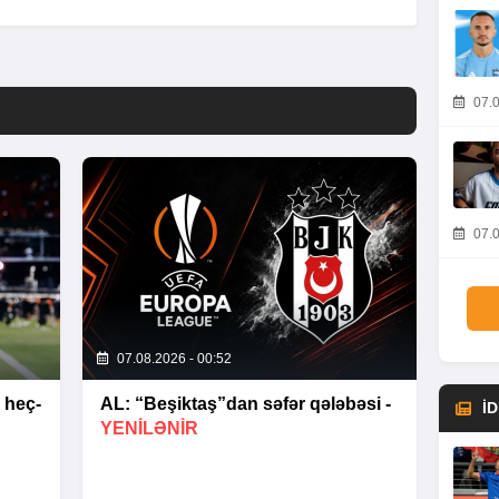
07.0
07.0
07.08.2026 - 00:52
 heç-
AL: “Beşiktaş”dan səfər qələbəsi -
İ
YENİLƏNİR