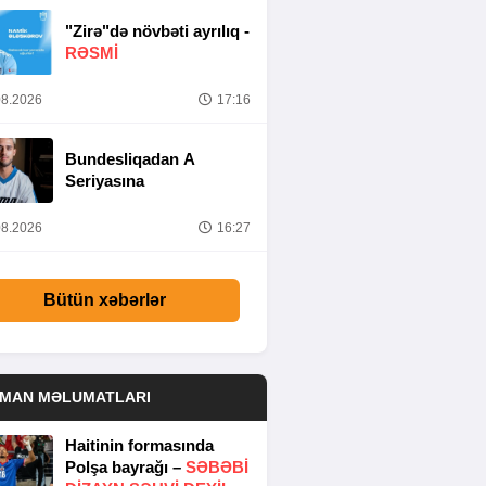
"Zirə"də növbəti ayrılıq -
RƏSMİ
8.2026
17:16
Bundesliqadan A
Seriyasına
8.2026
16:27
Bütün xəbərlər
DMAN MƏLUMATLARI
Haitinin formasında
Polşa bayrağı –
SƏBƏBI