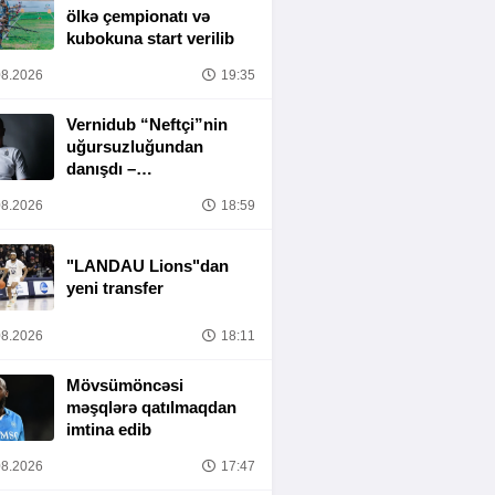
ölkə çempionatı və
kubokuna start verilib
8.2026
19:35
Vernidub “Neftçi”nin
uğursuzluğundan
danışdı –
“MƏSULIYYƏT
8.2026
18:59
TAMAMILƏ MƏNIM
ÜZƏRIMDƏDIR”
"LANDAU Lions"dan
yeni transfer
8.2026
18:11
Mövsümöncəsi
məşqlərə qatılmaqdan
imtina edib
8.2026
17:47