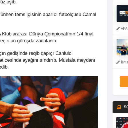
 üzləşib.
Münhen təmsilçisinin aparıcı futbolçusu Camal
APA 
 Klublararası Dünya Çempionatının 1/4 final
eçirilən görüşdə zədələnib.
çın gedişində rəqib qapıçı Canluici
icəsində ayağını sındırıb. Musiala meydanı
İsma
edib.
S