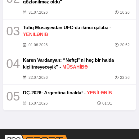
gözlənilməz oldu”
31.07.2026
16:26
03
Tofiq Musayevdən UFC-də ikinci qələbə -
YENİLƏNİB
01.08.2026
20:52
04
Karen Vardanyan: “Neftçi”ni heç bir halda
kiçiltməyəcəyik” -
MÜSAHİBƏ
22.07.2026
22:26
05
DÇ-2026: Argentina finalda! -
YENİLƏNİB
16.07.2026
01:01