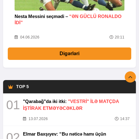
Nesta Messini seçmədi –
“ƏN GÜCLÜ RONALDO
“
IDI”
V
20
04.06.2026
20:11
Digərləri
TOP 5
01
"Qarabağ"da iki itki:
"VESTRİ" İLƏ MATÇDA
İŞTİRAK ETMƏYƏCƏKLƏR
13.07.2026
14:37
02
Elmar Baxşıyev: “Bu nəticə hamı üçün