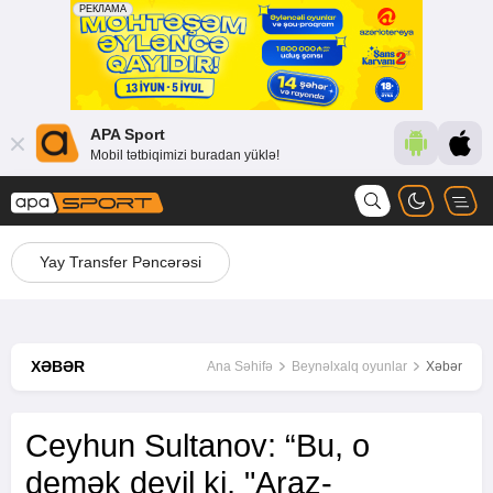
APA Sport
Mobil tətbiqimizi buradan yüklə!
Yay Transfer Pəncərəsi
XƏBƏR
Ana Səhifə
Beynəlxalq oyunlar
Xəbər
Ceyhun Sultanov: “Bu, o
demək deyil ki, "Araz-