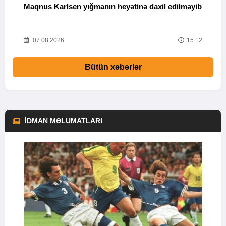
Maqnus Karlsen yığmanın heyətinə daxil edilməyib
B
g
47
07.08.2026
15:12
Bütün xəbərlər
İDMAN MƏLUMATLARI