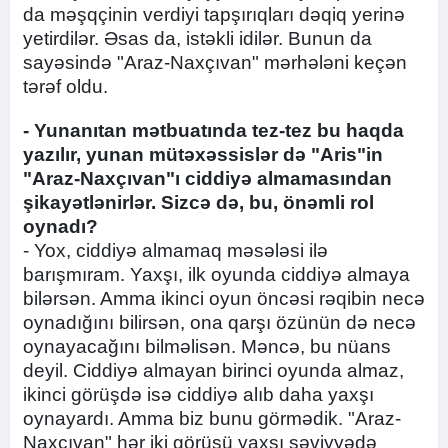
da məşqçinin verdiyi tapşırıqları dəqiq yerinə
yetirdilər. Əsas da, istəkli idilər. Bunun da
sayəsində "Araz-Naxçıvan" mərhələni keçən
tərəf oldu.
- Yunanıtan mətbuatında tez-tez bu haqda
yazılır, yunan mütəxəssislər də "Aris"in
"Araz-Naxçıvan"ı ciddiyə almamasından
şikayətlənirlər. Sizcə də, bu, önəmli rol
oynadı?
- Yox, ciddiyə almamaq məsələsi ilə
barışmıram. Yaxşı, ilk oyunda ciddiyə almaya
bilərsən. Amma ikinci oyun öncəsi rəqibin necə
oynadığını bilirsən, ona qarşı özünün də necə
oynayacağını bilməlisən. Məncə, bu nüans
deyil. Ciddiyə almayan birinci oyunda almaz,
ikinci görüşdə isə ciddiyə alıb daha yaxşı
oynayardı. Amma biz bunu görmədik. "Araz-
Naxçıvan" hər iki görüşü yaxşı səviyyədə