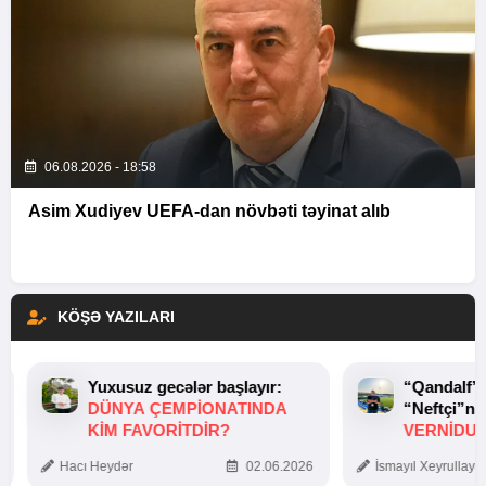
06.08.2026 - 18:58
Asim Xudiyev UEFA-dan növbəti təyinat alıb
KÖŞƏ YAZILARI
Yuxusuz gecələr başlayır:
“Qandalf”
DÜNYA ÇEMPIONATINDA
“Neftçi”ni
KIM FAVORITDIR?
VERNİDUB
TOXUNUŞ
Hacı Heydər
02.06.2026
İsmayıl Xeyrullaye