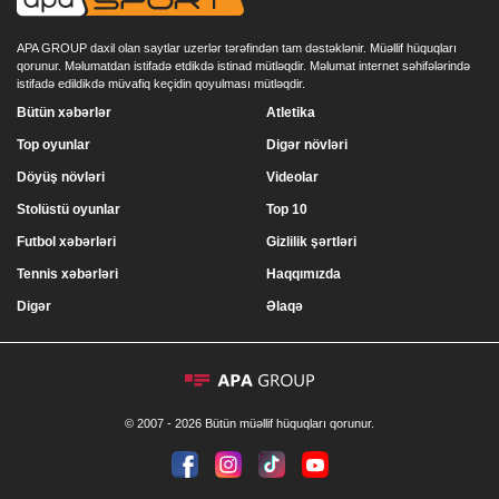
APA GROUP daxil olan saytlar uzerlər tərəfindən tam dəstəklənir. Müəllif hüquqları
qorunur. Məlumatdan istifadə etdikdə istinad mütləqdir. Məlumat internet səhifələrində
istifadə edildikdə müvafiq keçidin qoyulması mütləqdir.
Bütün xəbərlər
Atletika
Top oyunlar
Digər növləri
Döyüş növləri
Videolar
Stolüstü oyunlar
Top 10
Futbol xəbərləri
Gizlilik şərtləri
Tennis xəbərləri
Haqqımızda
Digər
Əlaqə
© 2007 - 2026 Bütün müəllif hüquqları qorunur.