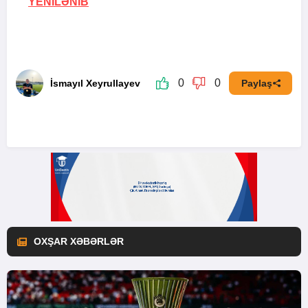
YENİLƏNİB
0
0
İsmayıl Xeyrullayev
Paylaş
OXŞAR XƏBƏRLƏR