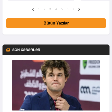
1
2
3
4
5
6
7
Bütün Yazılar
SON XƏBƏRLƏR