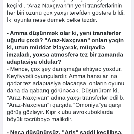
keçirdi. “Araz-Naxçıvan"ın yeni transferlərinin
hər biri özünü çox yaxşı tərəfdən göstərə bildi.
İki oyunla nəsə demək bəlkə tezdir.
- Amma düşünmək olar ki, yeni transferlər
uğurlu çıxdı? "Araz-Naxçıvan" onları yəqin
ki, uzun müddət izləyərək, müqavilə
imzaladı, yoxsa atmosferə tez bir zamanda
adaptasiya oldular?
- Məncə, çox şey danışmağa ehtiyac yoxdur.
Keyfiyyətli oyunçulardır. Amma hansılar nə
qədər tez adaptasiya olacaqsa, onların oyunu
daha da qabarıq görünəcək. Düşünürəm ki,
"Araz-Naxçıvan" adına yaxşı transferlər edilib.
"Araz-Naxçıvan"ı qarşıda "Omoniya"ya qarşı
görüş gözləyir. Kipr klubu avrokuboklarda
böyük təcrübəyə malikdir.
- Necə düşünürsüz, "Aris" səddi keçilibsə,