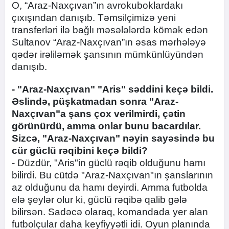
O, “Araz-Naxçıvan”ın avrokuboklardakı
çıxışından danışıb. Təmsilçimizə yeni
transferləri ilə bağlı məsələlərdə kömək edən
Sultanov “Araz-Naxçıvan”ın əsas mərhələyə
qədər irəliləmək şansının mümkünlüyündən
danışıb.
- "Araz-Naxçıvan" "Aris" səddini keçə bildi.
Əslində, püşkatmadan sonra "Araz-
Naxçıvan"a şans çox verilmirdi, çətin
görünürdü, amma onlar bunu bacardılar.
Sizcə, "Araz-Naxçıvan" nəyin sayəsində bu
cür güclü rəqibini keçə bildi?
- Düzdür, "Aris"in güclü rəqib olduğunu hamı
bilirdi. Bu cütdə "Araz-Naxçıvan"ın şanslarının
az olduğunu da hamı deyirdi. Amma futbolda
elə şeylər olur ki, güclü rəqibə qalib gələ
bilirsən. Sadəcə olaraq, komandada yer alan
futbolçular daha keyfiyyətli idi. Oyun planında