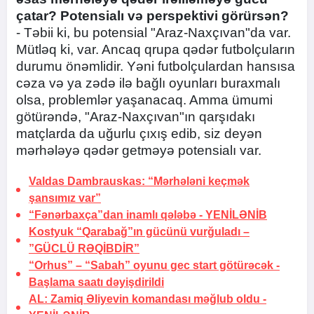
çatar? Potensialı və perspektivi görürsən?
- Təbii ki, bu potensial "Araz-Naxçıvan"da var.
Mütləq ki, var. Ancaq qrupa qədər futbolçuların
durumu önəmlidir. Yəni futbolçulardan hansısa
cəza və ya zədə ilə bağlı oyunları buraxmalı
olsa, problemlər yaşanacaq. Amma ümumi
götürəndə, "Araz-Naxçıvan"ın qarşıdakı
matçlarda da uğurlu çıxış edib, siz deyən
mərhələyə qədər getməyə potensialı var.
Valdas Dambrauskas: “Mərhələni keçmək
şansımız var”
“Fənərbaxça”dan inamlı qələbə -
YENİLƏNİB
Kostyuk “Qarabağ”ın gücünü vurğuladı –
”GÜCLÜ RƏQİBDİR”
“Orhus” – “Sabah” oyunu gec start götürəcək -
Başlama saatı dəyişdirildi
AL: Zamiq Əliyevin komandası məğlub oldu -