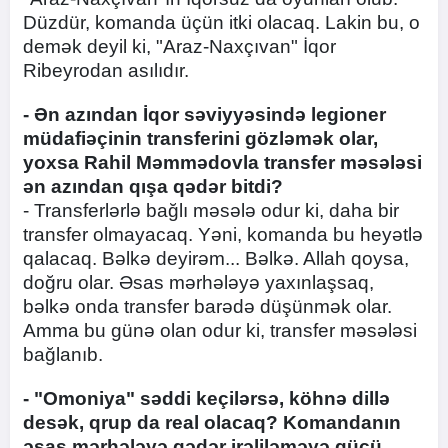
Düzdür, komanda üçün itki olacaq. Lakin bu, o
demək deyil ki, "Araz-Naxçıvan" İqor
Ribeyrodan asılıdır.
- Ən azından İqor səviyyəsində legioner
müdafiəçinin transferini gözləmək olar,
yoxsa Rahil Məmmədovla transfer məsələsi
ən azından qışa qədər bitdi?
- Transferlərlə bağlı məsələ odur ki, daha bir
transfer olmayacaq. Yəni, komanda bu heyətlə
qalacaq. Bəlkə deyirəm... Bəlkə. Allah qoysa,
doğru olar. Əsas mərhələyə yaxınlaşsaq,
bəlkə onda transfer barədə düşünmək olar.
Amma bu günə olan odur ki, transfer məsələsi
bağlanıb.
- "Omoniya" səddi keçilərsə, köhnə dillə
desək, qrup da real olacaq? Komandanın
əsas mərhələyə qədər irəliləməyə gücü