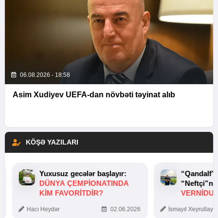
06.08.2026 - 18:58
Asim Xudiyev UEFA-dan növbəti təyinat alıb
KÖŞƏ YAZILARI
Yuxusuz gecələr başlayır:
“Qandalf”
DÜNYA ÇEMPIONATINDA
“Neftçi”ni
KIM FAVORITDIR?
VERNİDUB
TOXUNUŞ
Hacı Heydər
02.06.2026
İsmayıl Xeyrullaye