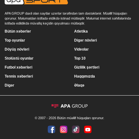
APA GROUP daxil olan saytlar uzerlər tərəfindən tam dəstəklənir. Müəllif hüquqları
qorunur. Məlumatdan istifadə etdikdə istinad mütləqdir. Məlumat internet səhifələrində
istifadə edildikdə müvafiq keçidin qoyulması mütləqdir.
Bütün xəbərlər
Atletika
Top oyunlar
Digər növləri
Döyüş növləri
Videolar
Stolüstü oyunlar
Top 10
Futbol xəbərləri
Gizlilik şərtləri
Tennis xəbərləri
Haqqımızda
Digər
Əlaqə
© 2007 - 2026 Bütün müəllif hüquqları qorunur.