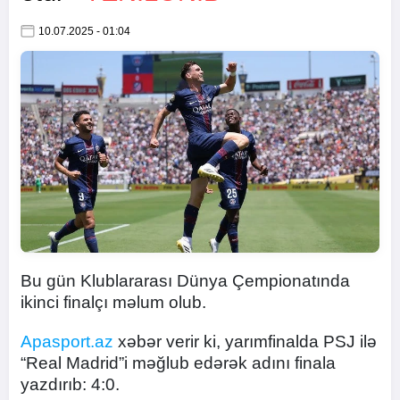
10.07.2025 - 01:04
Bu gün Klublararası Dünya Çempionatında
ikinci finalçı məlum olub.
Apasport.az
xəbər verir ki, yarımfinalda PSJ ilə
“Real Madrid”i məğlub edərək adını finala
yazdırıb: 4:0.