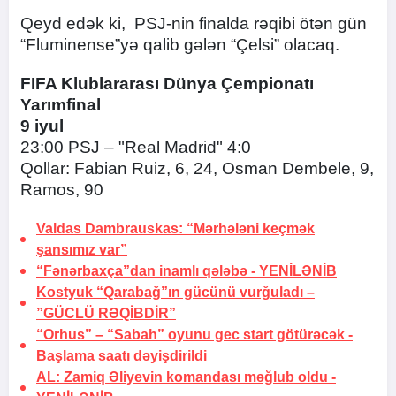
Qeyd edək ki, PSJ-nin finalda rəqibi ötən gün
“Fluminense”yə qalib gələn “Çelsi” olacaq.
FIFA Klublararası Dünya Çempionatı
Yarımfinal
9 iyul
23:00 PSJ – "Real Madrid" 4:0
Qollar: Fabian Ruiz, 6, 24, Osman Dembele, 9,
Ramos, 90
Valdas Dambrauskas: “Mərhələni keçmək
şansımız var”
“Fənərbaxça”dan inamlı qələbə -
YENİLƏNİB
Kostyuk “Qarabağ”ın gücünü vurğuladı –
”GÜCLÜ RƏQİBDİR”
“Orhus” – “Sabah” oyunu gec start götürəcək -
Başlama saatı dəyişdirildi
AL: Zamiq Əliyevin komandası məğlub oldu -