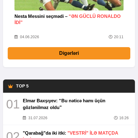
Nesta Messini seçmədi –
“ƏN GÜCLÜ RONALDO
“
IDI”
V
20
04.06.2026
20:11
Digərləri
TOP 5
01
Elmar Baxşıyev: “Bu nəticə hamı üçün
gözlənilməz oldu”
31.07.2026
16:26
02
"Qarabağ"da iki itki:
"VESTRİ" İLƏ MATÇDA