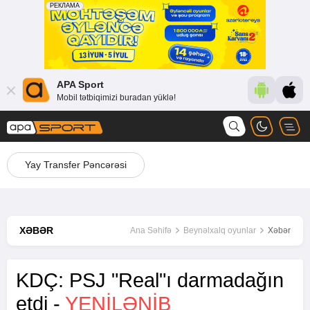
APA Sport
Mobil tətbiqimizi buradan yüklə!
Yay Transfer Pəncərəsi
XƏBƏR
Ana Səhifə
Beynəlxalq oyunlar
Xəbər
KDÇ: PSJ "Real"ı darmadağın
etdi -
YENİLƏNİB