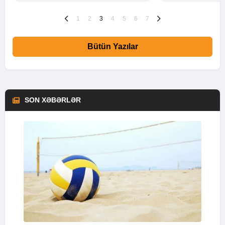
1
2
3
4
5
6
7
Bütün Yazılar
SON XƏBƏRLƏR