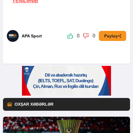
YENİLƏNİB
0
0
APA Sport
Paylaş
OXŞAR XƏBƏRLƏR