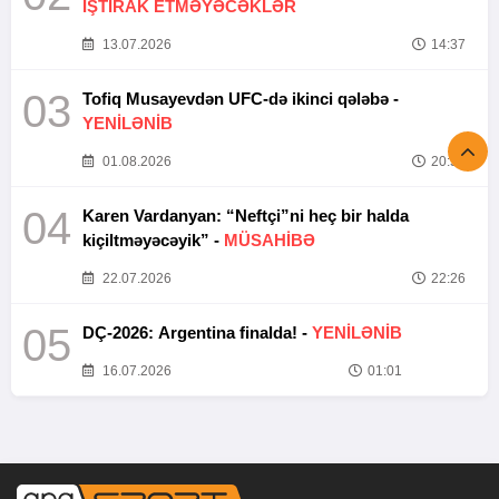
İŞTİRAK ETMƏYƏCƏKLƏR
13.07.2026
14:37
03
Tofiq Musayevdən UFC-də ikinci qələbə -
YENİLƏNİB
01.08.2026
20:52
04
Karen Vardanyan: “Neftçi”ni heç bir halda
kiçiltməyəcəyik” -
MÜSAHİBƏ
22.07.2026
22:26
05
DÇ-2026: Argentina finalda! -
YENİLƏNİB
16.07.2026
01:01