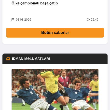
Ölkə çempionatı başa çatıb
T
37
08.08.2026
22:46
Bütün xəbərlər
İDMAN MƏLUMATLARI