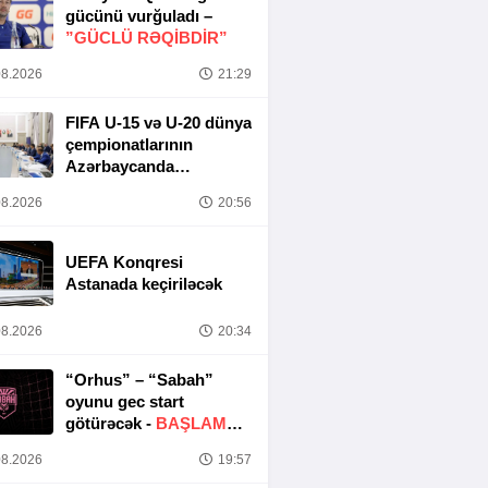
gücünü vurğuladı –
”GÜCLÜ RƏQİBDİR”
8.2026
21:29
FIFA U-15 və U-20 dünya
çempionatlarının
Azərbaycanda
keçirilməsi ilə bağlı
8.2026
20:56
Təşkilat Komitəsinin
iclası baş tutub
UEFA Konqresi
Astanada keçiriləcək
8.2026
20:34
“Orhus” – “Sabah”
oyunu gec start
götürəcək -
BAŞLAMA
SAATI DƏYIŞDIRILDI
8.2026
19:57