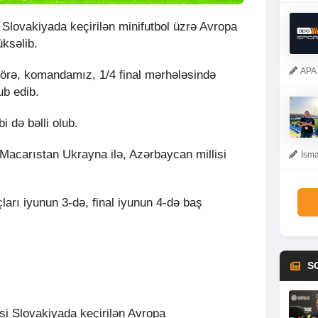
 Slovakiyada keçirilən minifutbol üzrə Avropa
ksəlib.
APA 
örə, komandamız, 1/4 final mərhələsində
ub edib.
bi də bəlli olub.
Macarıstan Ukrayna ilə, Azərbaycan millisi
İsma
.
çları iyunun 3-də, final iyunun 4-də baş
S
isi Slovakiyada keçirilən Avropa