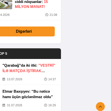
ciddi nöqsanlar:
15
MILYON MANAT!
4.2026
21:08
Digərləri
OP 5
"Qarabağ"da iki itki:
"VESTRİ"
İLƏ MATÇDA İŞTİRAK
ETMƏYƏCƏKLƏR
13.07.2026
14:37
Elmar Baxşıyev: “Bu nəticə
hamı üçün gözlənilməz oldu”
31.07.2026
16:26