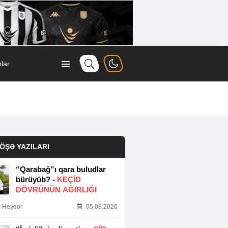
lar
ÖŞƏ YAZILARI
“Qarabağ”ı qara buludlar
bürüyüb? -
KEÇID
DÖVRÜNÜN AĞIRLIĞI
 Heydər
05.08.2026