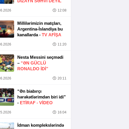
DIZAYN SƏHVI DEYIL
6.2026
12:08
Millilərimizin matçları,
Argentina-İslandiya bu
kanallarda -
TV AFİŞA
6.2026
11:20
Nesta Messini seçmədi
–
“ƏN GÜCLÜ
RONALDO IDI”
6.2026
20:11
“Ən biabırçı
hərəkətlərimdən biri idi”
-
ETIRAF -
VİDEO
5.2026
16:04
İdman komplekslərində