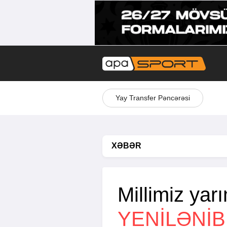
Yay Transfer Pəncərəsi
XƏBƏR
Millimiz yar
YENİLƏNİB