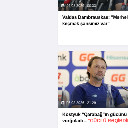
06.08.2026 - 00:33
Valdas Dambrauskas: “Mərhəl
keçmək şansımız var”
05.08.2026 - 21:29
Kostyuk “Qarabağ”ın gücünü
vurğuladı –
”GÜCLÜ RƏQİBDİ