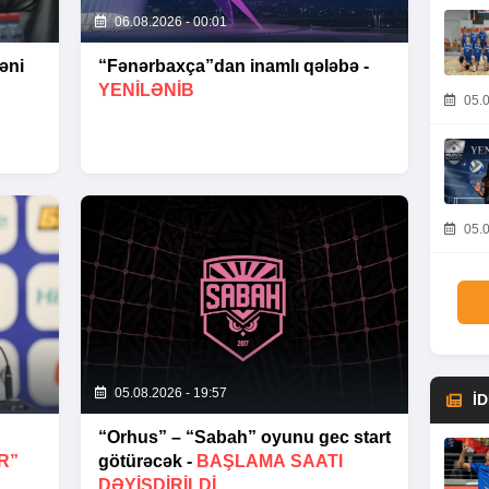
06.08.2026 - 00:01
əni
“Fənərbaxça”dan inamlı qələbə -
YENİLƏNİB
05.0
05.0
05.08.2026 - 19:57
İ
“Orhus” – “Sabah” oyunu gec start
R”
götürəcək -
BAŞLAMA SAATI
DƏYIŞDIRILDI