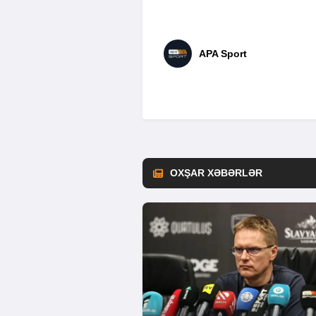
APA Sport
OXŞAR XƏBƏRLƏR