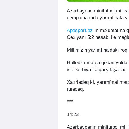
Azərbaycan minifutbol millisi
çempionatında yarımfinala yü
Apasport.az
-ın məlumatına g
Çexiyanı 5:2 hesabı ilə məğl
Millimizin yarımfinaldakı rəqi
Həlledici matça gedən yolda 
isə Serbiya ilə qarşılaşacaq
Xatırladaq ki, yarımfinal mat
tutacaq.
***
14:23
Azərbaycanın minifutbol mill