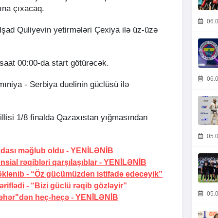
ına çıxacaq.
06.0
lşad Quliyevin yetirmələri Çexiya ilə üz-üzə
saat 00:00-da start götürəcək.
06.0
ıniya - Serbiya duelinin güclüsü ilə
llisi 1/8 finalda Qazaxıstan yığmasından
05.0
dası məğlub oldu -
YENİLƏNİB
ial rəqibləri qarşılaşıblar -
YENİLƏNİB
klənib -
“Öz gücümüzdən istifadə edəcəyik”
riflədi -
“Bizi güclü rəqib gözləyir”
05.0
əhər"dən heç-heçə -
YENİLƏNİB