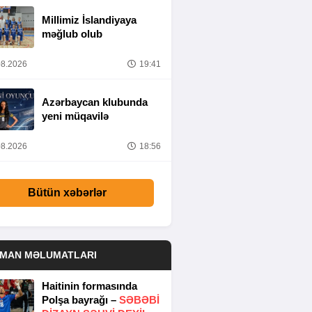
Millimiz İslandiyaya
məğlub olub
8.2026
19:41
Azərbaycan klubunda
yeni müqavilə
8.2026
18:56
Bütün xəbərlər
DMAN MƏLUMATLARI
Haitinin formasında
Polşa bayrağı –
SƏBƏBI