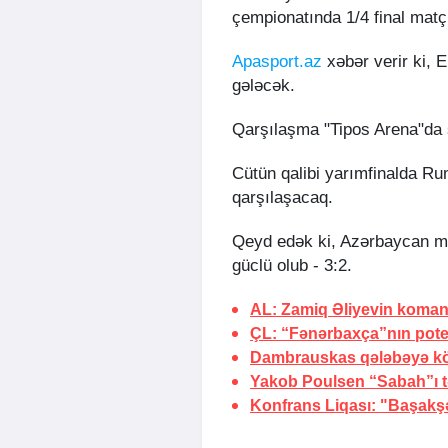
çempionatında 1/4 final matç
Apasport.az
xəbər verir ki, E
gələcək.
Qarşılaşma "Tipos Arena"da 
Cütün qalibi yarımfinalda Rum
qarşılaşacaq.
Qeyd edək ki, Azərbaycan mi
güclü olub - 3:2.
AL: Zamiq Əliyevin koman
ÇL: “Fənərbaxça”nın potens
Dambrauskas qələbəyə kö
Yakob Poulsen “Sabah”ı tə
Konfrans Liqası: "Başakş