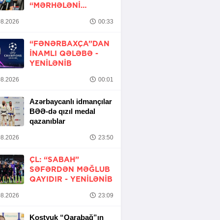
“MƏRHƏLƏNI
KEÇMƏK ŞANSIMIZ
8.2026
00:33
VAR”
“FƏNƏRBAXÇA”DAN
INAMLI QƏLƏBƏ -
YENİLƏNİB
8.2026
00:01
Azərbaycanlı idmançılar
BƏƏ-də qızıl medal
qazanıblar
8.2026
23:50
ÇL: “SABAH”
SƏFƏRDƏN MƏĞLUB
QAYIDIR -
YENİLƏNİB
8.2026
23:09
Kostyuk “Qarabağ”ın