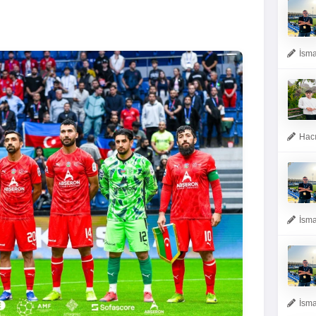
İsma
Hacı
İsma
İsma