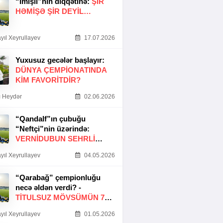
“İmişli”nin diqqətinə:
ŞIR
HƏMIŞƏ ŞIR DEYIL…
yıl Xeyrullayev
17.07.2026
Yuxusuz gecələr başlayır:
DÜNYA ÇEMPIONATINDA
KIM FAVORITDIR?
 Heydər
02.06.2026
“Qandalf”ın çubuğu
“Neftçi”nin üzərində:
VERNİDUBUN SEHRLİ
TOXUNUŞU
yıl Xeyrullayev
04.05.2026
“Qarabağ” çempionluğu
necə əldən verdi? -
TITULSUZ MÖVSÜMÜN 7
SƏBƏBI
yıl Xeyrullayev
01.05.2026