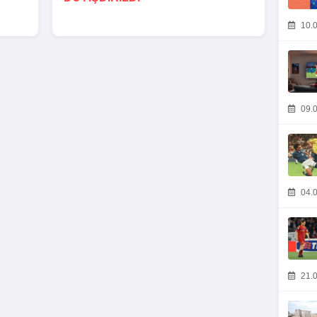
10.0
09.0
04.0
21.0