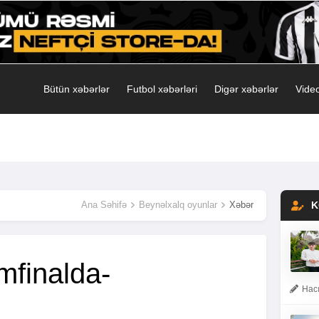
Bütün xəbərlər
Futbol xəbərləri
Digər xəbərlər
Video
Ana Səhifə
Beynəlxalq oyunlar
Xəbər
K
ımfinalda-
Hacı