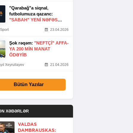
"Qarabağ"a siqnal,
futbolumuza qazanc:
"SABAH" YENI NƏFƏS
GƏTIRDI
Sport
23.04.2026
Şok rəqəm:
"NEFTÇI" AFFA-
YA 200 MIN MANAT
ÖDƏYIB
yıl Xeyrullayev
21.04.2026
Bütün Yazılar
ON XƏBƏRLƏR
VALDAS
DAMBRAUSKAS: