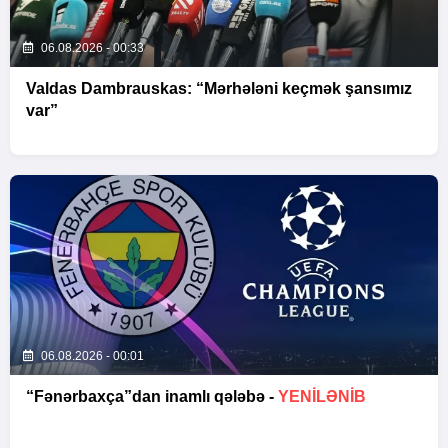
06.08.2026 - 00:33
Valdas Dambrauskas: “Mərhələni keçmək şansımız
var”
06.08.2026 - 00:01
“Fənərbaxça”dan inamlı qələbə -
YENİLƏNİB