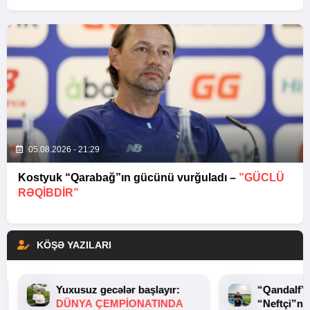
05.08.2026 - 21:29
Kostyuk “Qarabağ”ın gücünü vurğuladı –
”GÜCLÜ
RƏQİBDİR”
KÖŞƏ YAZILARI
Yuxusuz gecələr başlayır:
“Qandalf”
DÜNYA ÇEMPIONATINDA
“Neftçi”ni