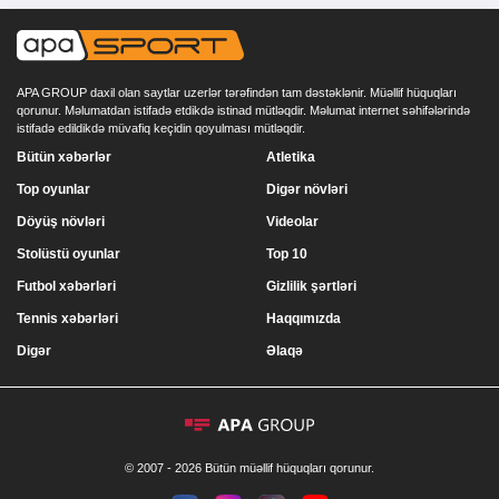
APA GROUP daxil olan saytlar uzerlər tərəfindən tam dəstəklənir. Müəllif hüquqları
qorunur. Məlumatdan istifadə etdikdə istinad mütləqdir. Məlumat internet səhifələrində
istifadə edildikdə müvafiq keçidin qoyulması mütləqdir.
Bütün xəbərlər
Atletika
Top oyunlar
Digər növləri
Döyüş növləri
Videolar
Stolüstü oyunlar
Top 10
Futbol xəbərləri
Gizlilik şərtləri
Tennis xəbərləri
Haqqımızda
Digər
Əlaqə
© 2007 - 2026 Bütün müəllif hüquqları qorunur.