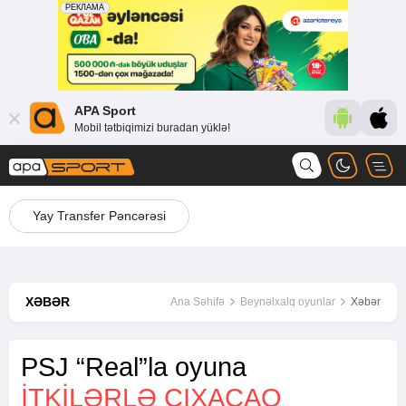
APA Sport
Mobil tətbiqimizi buradan yüklə!
Yay Transfer Pəncərəsi
XƏBƏR
Ana Səhifə
Beynəlxalq oyunlar
Xəbər
PSJ “Real”la oyuna
ITKILƏRLƏ ÇIXACAQ