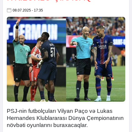
08.07.2025 - 17:35
PSJ-nin futbolçuları Vilyan Paço və Lukas
Hernandes Klublararası Dünya Çempionatının
növbəti oyunlarını buraxacaqlar.