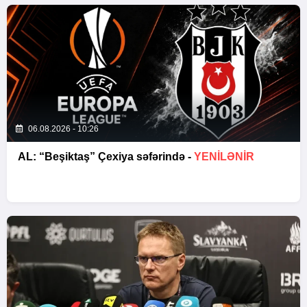
06.08.2026 - 10:26
AL: “Beşiktaş” Çexiya səfərində -
YENİLƏNİR