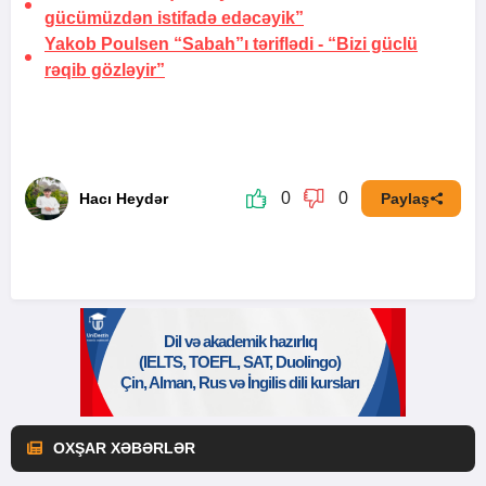
gücümüzdən istifadə edəcəyik”
Yakob Poulsen “Sabah”ı təriflədi -
“Bizi güclü
rəqib gözləyir”
0
0
Hacı Heydər
Paylaş
OXŞAR XƏBƏRLƏR