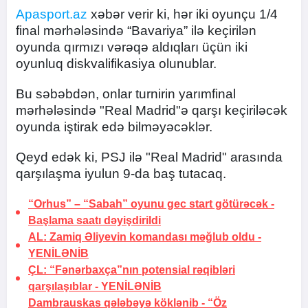
Apasport.az
xəbər verir ki, hər iki oyunçu 1/4
final mərhələsində “Bavariya” ilə keçirilən
oyunda qırmızı vərəqə aldıqları üçün iki
oyunluq diskvalifikasiya olunublar.
Bu səbəbdən, onlar turnirin yarımfinal
mərhələsində "Real Madrid"ə qarşı keçiriləcək
oyunda iştirak edə bilməyəcəklər.
Qeyd edək ki, PSJ ilə "Real Madrid" arasında
qarşılaşma iyulun 9-da baş tutacaq.
“Orhus” – “Sabah” oyunu gec start götürəcək -
Başlama saatı dəyişdirildi
AL: Zamiq Əliyevin komandası məğlub oldu -
YENİLƏNİB
ÇL: “Fənərbaxça”nın potensial rəqibləri
qarşılaşıblar -
YENİLƏNİB
Dambrauskas qələbəyə köklənib -
“Öz