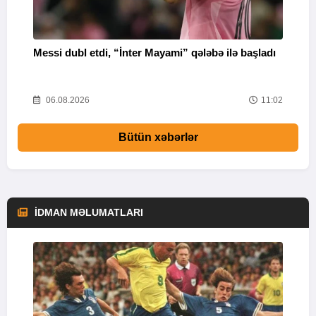
Messi dubl etdi, “İnter Mayami” qələbə ilə başladı
“
16
06.08.2026
11:02
Bütün xəbərlər
İDMAN MƏLUMATLARI