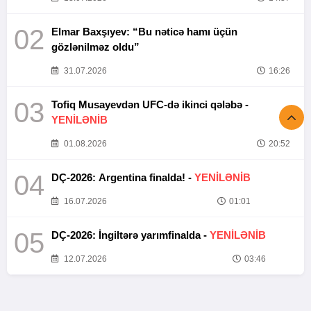
02
Elmar Baxşıyev: “Bu nəticə hamı üçün
gözlənilməz oldu”
31.07.2026
16:26
03
Tofiq Musayevdən UFC-də ikinci qələbə -
YENİLƏNİB
01.08.2026
20:52
04
DÇ-2026: Argentina finalda! -
YENİLƏNİB
16.07.2026
01:01
05
DÇ-2026: İngiltərə yarımfinalda -
YENİLƏNİB
12.07.2026
03:46