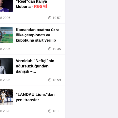
“Real”dan İtaliya
klubuna -
RƏSMİ
8.2026
19:57
Kamandan oxatma üzrə
ölkə çempionatı və
kubokuna start verilib
8.2026
19:35
Vernidub “Neftçi”nin
uğursuzluğundan
danışdı –
“MƏSULIYYƏT
8.2026
18:59
TAMAMILƏ MƏNIM
ÜZƏRIMDƏDIR”
"LANDAU Lions"dan
yeni transfer
8.2026
18:11