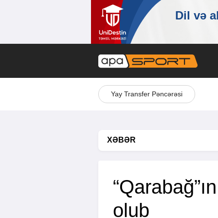
Yay Transfer Pəncərəsi
XƏBƏR
“Qarabağ”ın 
olub