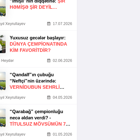
“İmişli”nin diqqətinə:
ŞIR
HƏMIŞƏ ŞIR DEYIL…
yıl Xeyrullayev
17.07.2026
Yuxusuz gecələr başlayır:
DÜNYA ÇEMPIONATINDA
KIM FAVORITDIR?
 Heydər
02.06.2026
“Qandalf”ın çubuğu
“Neftçi”nin üzərində:
VERNİDUBUN SEHRLİ
TOXUNUŞU
yıl Xeyrullayev
04.05.2026
“Qarabağ” çempionluğu
necə əldən verdi? -
TITULSUZ MÖVSÜMÜN 7
SƏBƏBI
yıl Xeyrullayev
01.05.2026