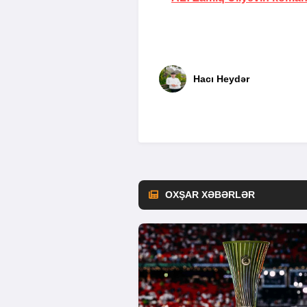
Hacı Heydər
OXŞAR XƏBƏRLƏR