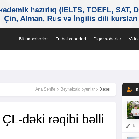
Bütün xəbərlər
Futbol xəbərləri
Digər xəbərlər
Video
Ana Səhifə
Beynəlxalq oyunlar
Xəbər
K
ÇL-dəki rəqibi bəlli
Hacı