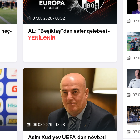
07.08.2026 - 00:52
07.0
 heç-
AL: “Beşiktaş”dan səfər qələbəsi -
YENİLƏNİR
07.0
07.0
06.08.2026 - 18:58
07.0
Asim Xudiyev UEFA-dan növbəti