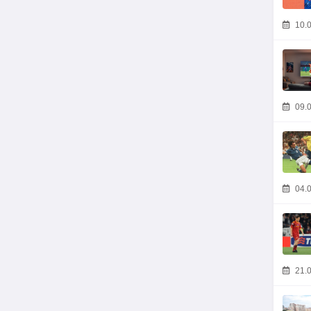
10.0
09.0
04.0
21.0