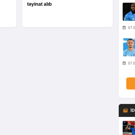
təyinat alıb
07.0
07.0
İ