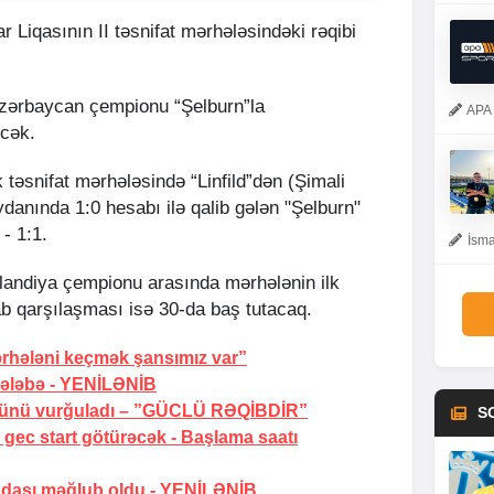
Liqasının II təsnifat mərhələsindəki rəqibi
Azərbaycan çempionu “Şelburn”la
APA 
əcək.
lk təsnifat mərhələsində “Linfild”dən (Şimali
danında 1:0 hesabı ilə qalib gələn "Şelburn"
- 1:1.
İsma
landiya çempionu arasında mərhələnin ilk
b qarşılaşması isə 30-da baş tutacaq.
rhələni keçmək şansımız var”
ələbə -
YENİLƏNİB
ünü vurğuladı –
”GÜCLÜ RƏQİBDİR”
S
gec start götürəcək -
Başlama saatı
dası məğlub oldu -
YENİLƏNİB