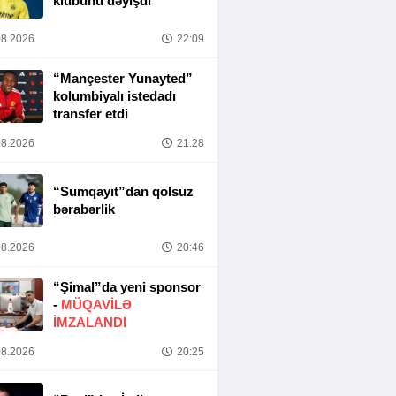
klubunu dəyişdi
8.2026
22:09
“Mançester Yunayted”
kolumbiyalı istedadı
transfer etdi
8.2026
21:28
“Sumqayıt”dan qolsuz
bərabərlik
8.2026
20:46
“Şimal”da yeni sponsor
-
MÜQAVİLƏ
İMZALANDI
8.2026
20:25