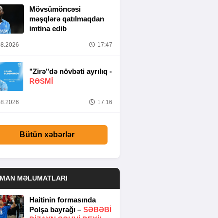
Mövsümöncəsi
məşqlərə qatılmaqdan
imtina edib
8.2026
17:47
"Zirə"də növbəti ayrılıq -
RƏSMİ
8.2026
17:16
Bütün xəbərlər
DMAN MƏLUMATLARI
Haitinin formasında
Polşa bayrağı –
SƏBƏBI