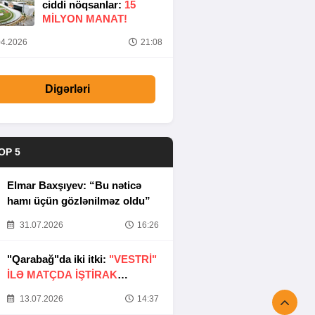
ciddi nöqsanlar:
15
MILYON MANAT!
4.2026
21:08
Digərləri
OP 5
Elmar Baxşıyev: “Bu nəticə
hamı üçün gözlənilməz oldu”
31.07.2026
16:26
"Qarabağ"da iki itki:
"VESTRİ"
İLƏ MATÇDA İŞTİRAK
ETMƏYƏCƏKLƏR
13.07.2026
14:37