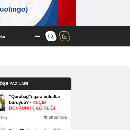
lar
ÖŞƏ YAZILARI
“Qarabağ”ı qara buludlar
bürüyüb? -
KEÇID
DÖVRÜNÜN AĞIRLIĞI
 Heydər
05.08.2026