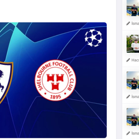
İsma
Hacı
İsma
İsma