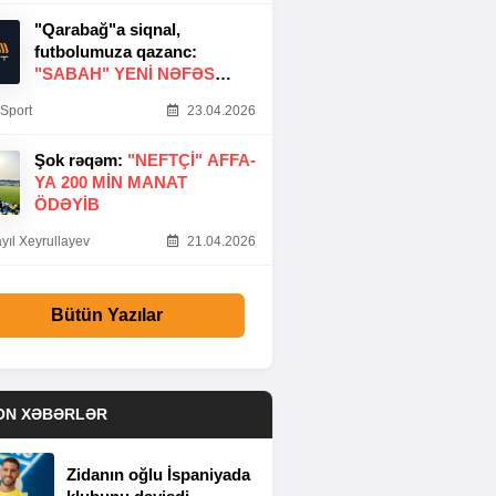
"Qarabağ"a siqnal,
futbolumuza qazanc:
"SABAH" YENI NƏFƏS
GƏTIRDI
Sport
23.04.2026
Şok rəqəm:
"NEFTÇI" AFFA-
YA 200 MIN MANAT
ÖDƏYIB
yıl Xeyrullayev
21.04.2026
Bütün Yazılar
ON XƏBƏRLƏR
Zidanın oğlu İspaniyada