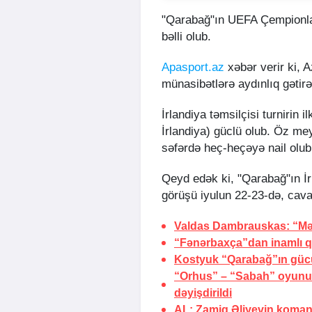
"Qarabağ"ın UEFA Çempionlar 
bəlli olub.
Apasport.az
xəbər verir ki, 
münasibətlərə aydınlıq gətir
İrlandiya təmsilçisi turnirin i
İrlandiya) güclü olub. Öz mey
səfərdə heç-heçəyə nail olub 
Qeyd edək ki, "Qarabağ"ın İr
görüşü iyulun 22-23-də, cava
Valdas Dambrauskas: “Mə
“Fənərbaxça”dan inamlı q
Kostyuk “Qarabağ”ın güc
“Orhus” – “Sabah” oyunu 
dəyişdirildi
AL: Zamiq Əliyevin koman