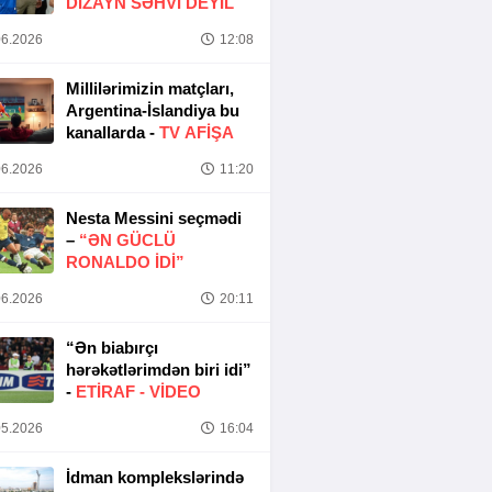
DIZAYN SƏHVI DEYIL
6.2026
12:08
Millilərimizin matçları,
Argentina-İslandiya bu
kanallarda -
TV AFİŞA
6.2026
11:20
Nesta Messini seçmədi
–
“ƏN GÜCLÜ
RONALDO IDI”
6.2026
20:11
“Ən biabırçı
hərəkətlərimdən biri idi”
-
ETIRAF -
VİDEO
5.2026
16:04
İdman komplekslərində