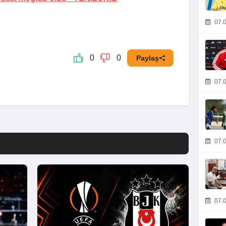
07.0
0
0
Paylaş
07.0
07.0
07.0