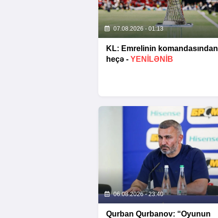
07.08.2026 - 01:13
KL: Emrelinin komandasından
heçə -
YENİLƏNİB
06.08.2026 - 23:40
Qurban Qurbanov: “Oyunun