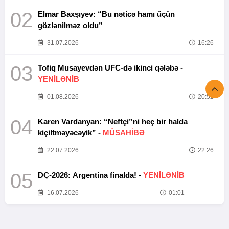
02
Elmar Baxşıyev: “Bu nəticə hamı üçün
gözlənilməz oldu”
31.07.2026
16:26
03
Tofiq Musayevdən UFC-də ikinci qələbə -
YENİLƏNİB
01.08.2026
20:52
04
Karen Vardanyan: “Neftçi”ni heç bir halda
kiçiltməyəcəyik” -
MÜSAHİBƏ
22.07.2026
22:26
05
DÇ-2026: Argentina finalda! -
YENİLƏNİB
16.07.2026
01:01