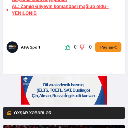
AL: Zamiq Əliyevin komandası məğlub oldu -
YENİLƏNİB
0
0
APA Sport
Paylaş
OXŞAR XƏBƏRLƏR