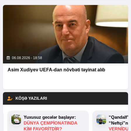
06.08.2026 - 18:58
Asim Xudiyev UEFA-dan növbəti təyinat alıb
KÖŞƏ YAZILARI
Yuxusuz gecələr başlayır:
“Qandalf”
DÜNYA ÇEMPIONATINDA
“Neftçi”ni
KIM FAVORITDIR?
VERNİDUB