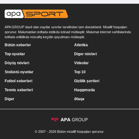
APA GROUP daxil olan saytlar uzerlər tərəfindən tam dəstəklənir. Müəllif hüquqları
qorunur. Məlumatdan istifadə etdikdə istinad mütləqdir. Məlumat internet səhifələrində
istifadə edildikdə müvafiq keçidin qoyulması mütləqdir.
Bütün xəbərlər
Atletika
Top oyunlar
Digər növləri
Döyüş növləri
Videolar
Stolüstü oyunlar
Top 10
Futbol xəbərləri
Gizlilik şərtləri
Tennis xəbərləri
Haqqımızda
Digər
Əlaqə
© 2007 - 2026 Bütün müəllif hüquqları qorunur.