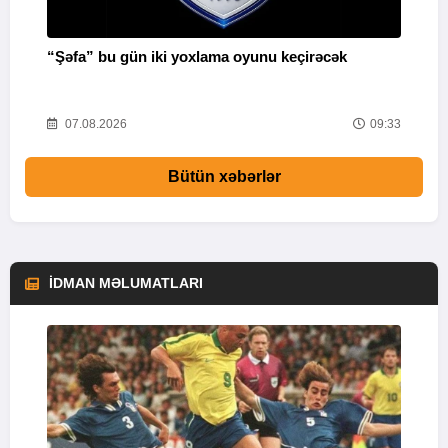
“Şəfa” bu gün iki yoxlama oyunu keçirəcək
F
51
07.08.2026
09:33
Bütün xəbərlər
İDMAN MƏLUMATLARI