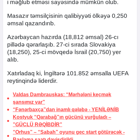
i məğlub etməsi sayəsində mümkün olub.
Masazır təmsilçisinin qalibiyyəti ölkəyə 0,250
əmsal qazandırıb.
Azərbaycan hazırda (18,812 əmsal) 26-cı
pillədə qərarlaşıb. 27-ci sırada Slovakiya
(18,250), 25-ci mövqedə İsrail (20,750) yer
alıb.
Xatırladaq ki, İngiltərə 101.852 əmsalla UEFA
reytinqində liderdir.
Valdas Dambrauskas: “Mərhələni keçmək
şansımız var”
“Fənərbaxça”dan inamlı qələbə -
YENİLƏNİB
Kostyuk “Qarabağ”ın gücünü vurğuladı –
”GÜCLÜ RƏQİBDİR”
“Orhus” – “Sabah” oyunu gec start götürəcək -
Başlama saatı dəyişdirildi