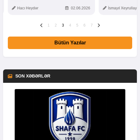
TOXUNUŞ
Hacı Heydər
02.06.2026
İsmayıl Xeyrullaye
1
2
3
4
5
6
7
Bütün Yazılar
SON XƏBƏRLƏR