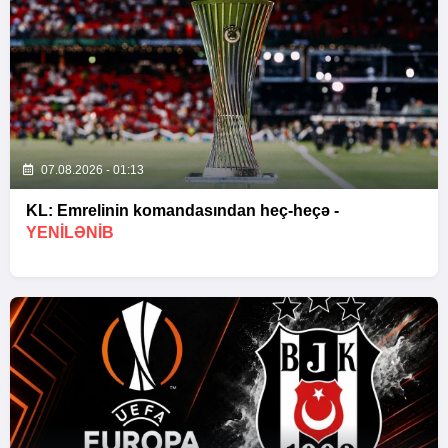
07.08.2026 - 01:13
KL: Emrelinin komandasından heç-heçə -
YENİLƏNİB