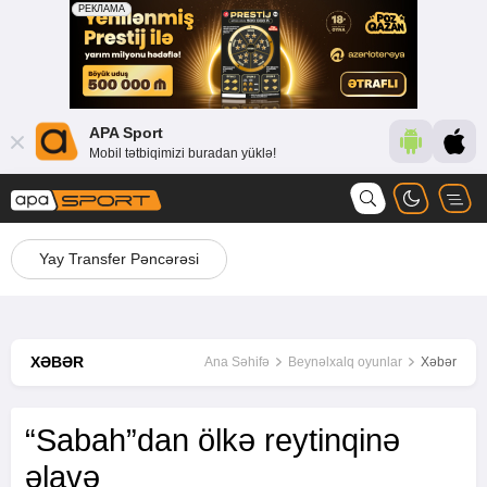
APA Sport
Mobil tətbiqimizi buradan yüklə!
Yay Transfer Pəncərəsi
XƏBƏR
Ana Səhifə
Beynəlxalq oyunlar
Xəbər
“Sabah”dan ölkə reytinqinə
əlavə