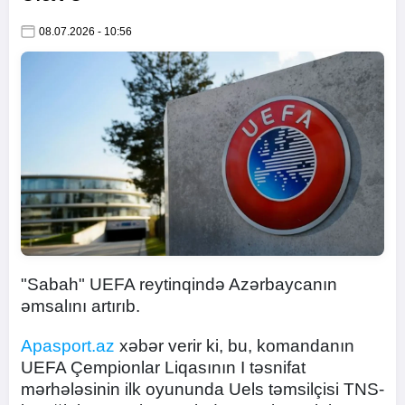
08.07.2026 - 10:56
"Sabah" UEFA reytinqində Azərbaycanın
əmsalını artırıb.
Apasport.az
xəbər verir ki, bu, komandanın
UEFA Çempionlar Liqasının I təsnifat
mərhələsinin ilk oyununda Uels təmsilçisi TNS-