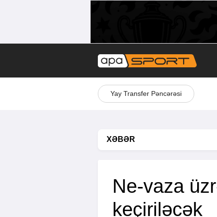
Yay Transfer Pəncərəsi
XƏBƏR
Ne-vaza üz
keçiriləcək