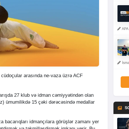
APA 
İsma
 cüdoçular arasında ne-vaza üzrə ACF
yarışda 27 klub və idman cəmiyyətindən olan
ız) ümumilikdə 15 çəki dərəcəsində medallar
S
a bacarıqları idmançılara görüşlər zamanı yer
f etdirmək və təkmilləşdirmək imkanı verir. Bu