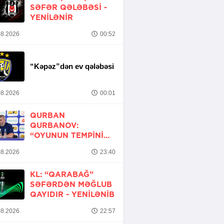
SƏFƏR QƏLƏBƏSI -
YENİLƏNİR
8.2026
00:52
“Kəpəz”dən ev qələbəsi
8.2026
00:01
QURBAN
QURBANOV:
“OYUNUN TEMPINI
ARTIRMALI IDIK”
8.2026
23:40
KL: “QARABAĞ”
SƏFƏRDƏN MƏĞLUB
QAYIDIR -
YENİLƏNİB
8.2026
22:57