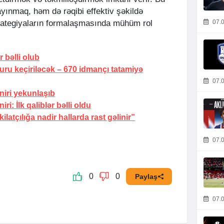
yınmaq, həm də rəqibi effektiv şəkildə
07.0
rategiyaların formalaşmasında mühüm rol
 bəlli olub
uru keçiriləcək –
670 idmançı tatamiyə
07.0
iri yekunlaşıb
i: İlk qaliblər bəlli oldu
atçılığa nadir hallarda rast gəlinir”
07.0
0
0
Paylaş
07.0