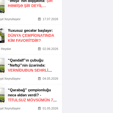
“İmişli”nin diqqətinə:
ŞIR
HƏMIŞƏ ŞIR DEYIL…
yıl Xeyrullayev
17.07.2026
Yuxusuz gecələr başlayır:
DÜNYA ÇEMPIONATINDA
KIM FAVORITDIR?
 Heydər
02.06.2026
“Qandalf”ın çubuğu
“Neftçi”nin üzərində:
VERNİDUBUN SEHRLİ
TOXUNUŞU
yıl Xeyrullayev
04.05.2026
“Qarabağ” çempionluğu
necə əldən verdi? -
TITULSUZ MÖVSÜMÜN 7
SƏBƏBI
yıl Xeyrullayev
01.05.2026