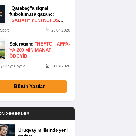
"Qarabağ"a siqnal,
futbolumuza qazanc:
"SABAH" YENI NƏFƏS
GƏTIRDI
Sport
23.04.2026
Şok rəqəm:
"NEFTÇI" AFFA-
YA 200 MIN MANAT
ÖDƏYIB
yıl Xeyrullayev
21.04.2026
Bütün Yazılar
ON XƏBƏRLƏR
Uruqvay millisində yeni