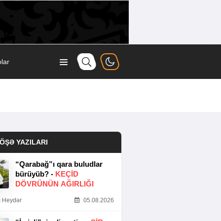
lar
ÖŞƏ YAZILARI
“Qarabağ”ı qara buludlar
bürüyüb? -
KEÇID
DÖVRÜNÜN AĞIRLIĞI
 Heydər
05.08.2026