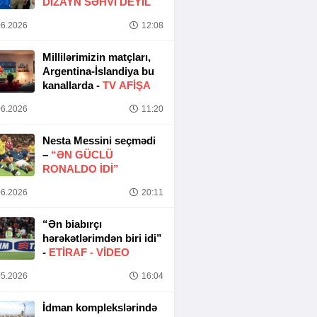
DIZAYN SƏHVI DEYIL
6.2026
12:08
Millilərimizin matçları,
Argentina-İslandiya bu
kanallarda -
TV AFİŞA
6.2026
11:20
Nesta Messini seçmədi
–
“ƏN GÜCLÜ
RONALDO IDI”
6.2026
20:11
“Ən biabırçı
hərəkətlərimdən biri idi”
-
ETIRAF -
VİDEO
5.2026
16:04
İdman komplekslərində