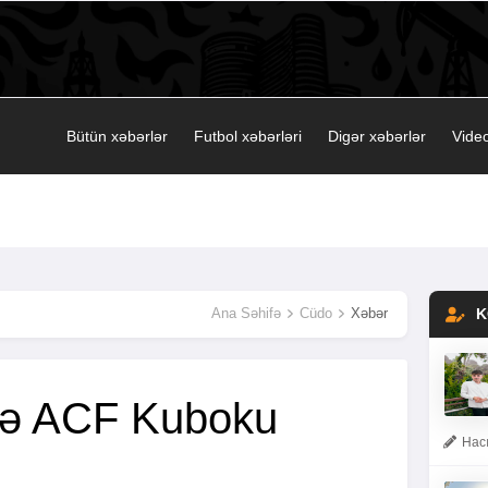
Bütün xəbərlər
Futbol xəbərləri
Digər xəbərlər
Video
Ana Səhifə
Cüdo
Xəbər
K
rə ACF Kuboku
Hacı