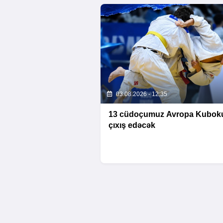
03.08.2026 - 12:35
13 cüdoçumuz Avropa Kubok
çıxış edəcək