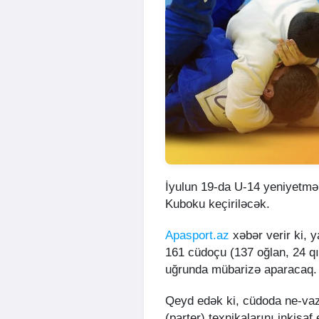
İyulun 19-da U-14 yeniyetmə
Kuboku keçiriləcək.
Apasport.az
xəbər verir ki, 
161 cüdoçu (137 oğlan, 24 q
uğrunda mübarizə aparacaq.
Qeyd edək ki, cüdoda ne-vaz
(parter) texnikalarını inkişa