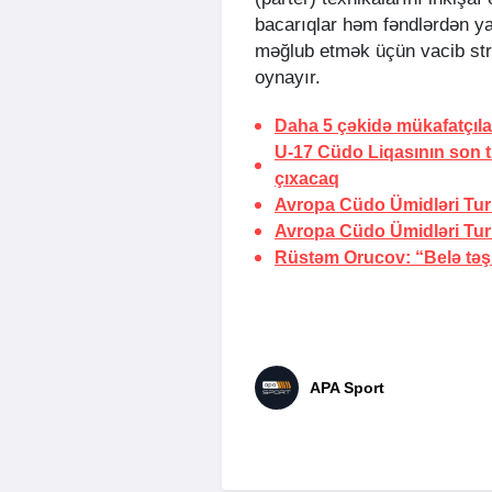
bacarıqlar həm fəndlərdən ya
məğlub etmək üçün vacib st
oynayır.
Daha 5 çəkidə mükafatçılar
U-17 Cüdo Liqasının son t
çıxacaq
Avropa Cüdo Ümidləri Turn
Avropa Cüdo Ümidləri Turnir
Rüstəm Orucov: “Belə təşkil
APA Sport