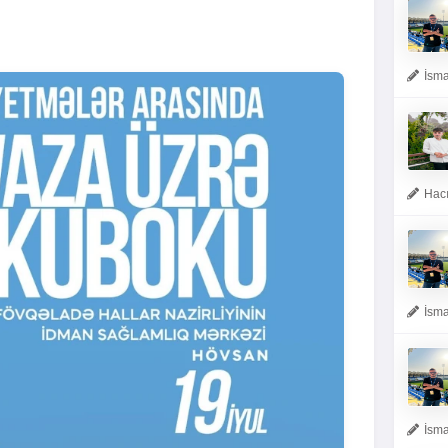
İsma
Hacı
İsma
İsma