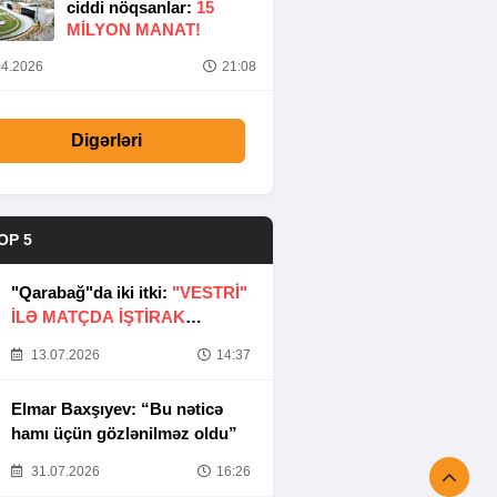
ciddi nöqsanlar:
15
MILYON MANAT!
4.2026
21:08
Digərləri
OP 5
"Qarabağ"da iki itki:
"VESTRİ"
İLƏ MATÇDA İŞTİRAK
ETMƏYƏCƏKLƏR
13.07.2026
14:37
Elmar Baxşıyev: “Bu nəticə
hamı üçün gözlənilməz oldu”
31.07.2026
16:26