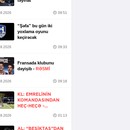
təyinat
8.2026
09:51
“Şəfa” bu gün iki
yoxlama oyunu
keçirəcək
8.2026
09:33
Fransada klubunu
dəyişib -
RƏSMİ
8.2026
09:18
KL: EMRELININ
KOMANDASINDAN
HEÇ-HEÇƏ -
YENİLƏNİB
8.2026
01:13
AL: “BEŞIKTAŞ”DAN