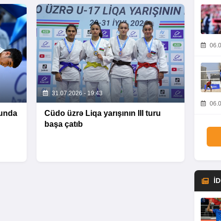
06.0
31.07.2026 - 19:43
06.0
unda
Cüdo üzrə Liqa yarışının III turu
başa çatıb
İ