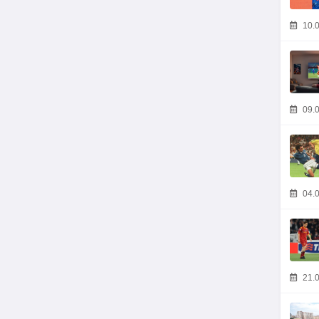
10.0
09.0
04.0
21.0