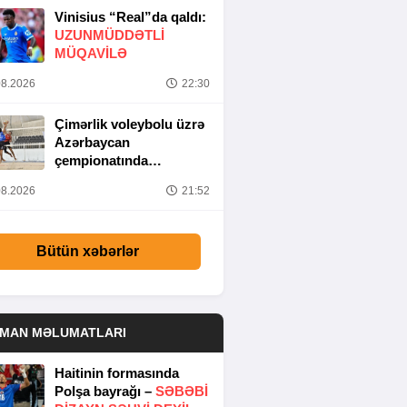
Vinisius “Real”da qaldı:
UZUNMÜDDƏTLİ
MÜQAVİLƏ
8.2026
22:30
Çimərlik voleybolu üzrə
Azərbaycan
çempionatında
yarımfinal mərhələsi
8.2026
21:52
başa çatıb
Bütün xəbərlər
DMAN MƏLUMATLARI
Haitinin formasında
Polşa bayrağı –
SƏBƏBI