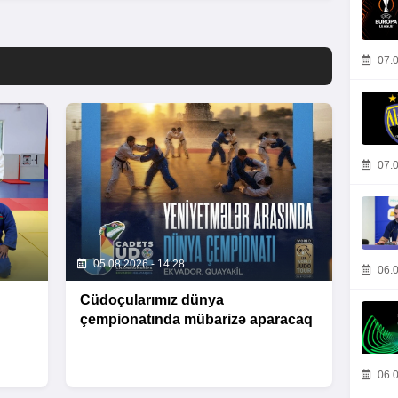
07.0
07.0
05.08.2026 - 14:28
06.0
Cüdoçularımız dünya
çempionatında mübarizə aparacaq
06.0