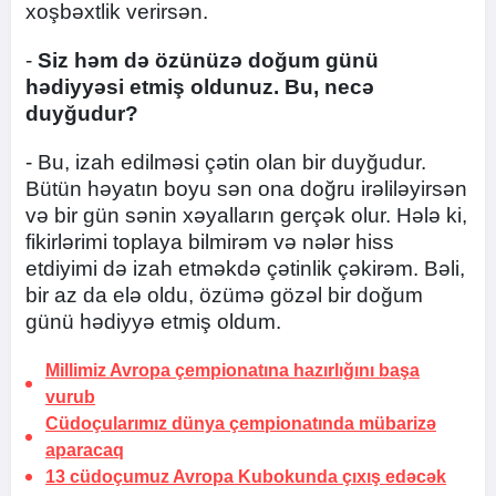
xoşbəxtlik verirsən.
-
Siz həm də özünüzə doğum günü
hədiyyəsi etmiş oldunuz. Bu, necə
duyğudur?
- Bu, izah edilməsi çətin olan bir duyğudur.
Bütün həyatın boyu sən ona doğru irəliləyirsən
və bir gün sənin xəyalların gerçək olur. Hələ ki,
fikirlərimi toplaya bilmirəm və nələr hiss
etdiyimi də izah etməkdə çətinlik çəkirəm. Bəli,
bir az da elə oldu, özümə gözəl bir doğum
günü hədiyyə etmiş oldum.
Millimiz Avropa çempionatına hazırlığını başa
vurub
Cüdoçularımız dünya çempionatında mübarizə
aparacaq
13 cüdoçumuz Avropa Kubokunda çıxış edəcək