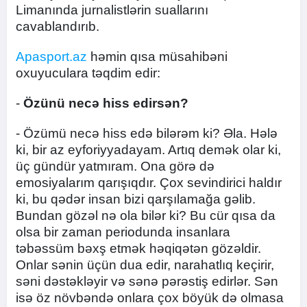
Limanında jurnalistlərin suallarını
cavablandırıb.
Apasport.az
həmin qısa müsahibəni
oxuyuculara təqdim edir:
-
Özünü necə hiss edirsən?
- Özümü necə hiss edə bilərəm ki? Əla. Hələ
ki, bir az eyforiyyadayam. Artıq demək olar ki,
üç gündür yatmıram. Ona görə də
emosiyalarım qarışıqdır. Çox sevindirici haldır
ki, bu qədər insan bizi qarşılamağa gəlib.
Bundan gözəl nə ola bilər ki? Bu cür qısa da
olsa bir zaman periodunda insanlara
təbəssüm bəxş etmək həqiqətən gözəldir.
Onlar sənin üçün dua edir, narahatlıq keçirir,
səni dəstəkləyir və sənə pərəstiş edirlər. Sən
isə öz növbəndə onlara çox böyük də olmasa