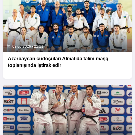
09.08.2026 - 22:21
Azərbaycan cüdoçuları Almatıda təlim-məşq
toplanışında iştirak edir