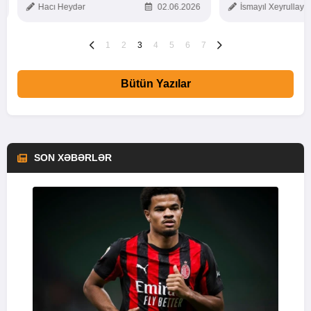
Hacı Heydər
02.06.2026
İsmayıl Xeyrullaye
1
2
3
4
5
6
7
Bütün Yazılar
SON XƏBƏRLƏR