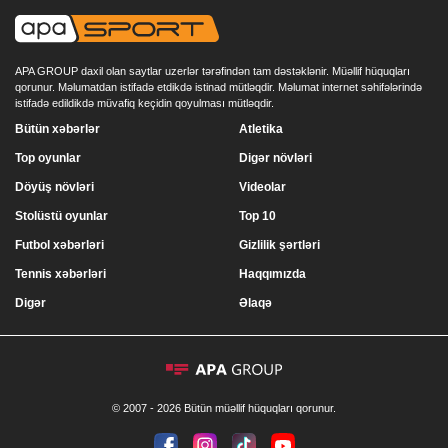
APA GROUP daxil olan saytlar uzerlər tərəfindən tam dəstəklənir. Müəllif hüquqları
qorunur. Məlumatdan istifadə etdikdə istinad mütləqdir. Məlumat internet səhifələrində
istifadə edildikdə müvafiq keçidin qoyulması mütləqdir.
Bütün xəbərlər
Atletika
Top oyunlar
Digər növləri
Döyüş növləri
Videolar
Stolüstü oyunlar
Top 10
Futbol xəbərləri
Gizlilik şərtləri
Tennis xəbərləri
Haqqımızda
Digər
Əlaqə
© 2007 - 2026 Bütün müəllif hüquqları qorunur.