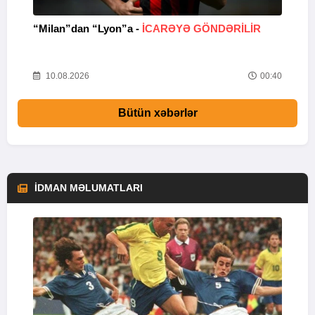
“Milan”dan “Lyon”a -
İCARƏYƏ GÖNDƏRİLİR
C
04
10.08.2026
00:40
Bütün xəbərlər
İDMAN MƏLUMATLARI