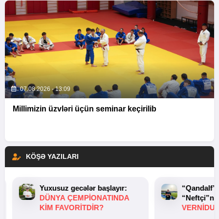
07.08.2026 - 13:09
Millimizin üzvləri üçün seminar keçirilib
KÖŞƏ YAZILARI
Yuxusuz gecələr başlayır:
“Qandalf”
DÜNYA ÇEMPIONATINDA
“Neftçi”ni
KIM FAVORITDIR?
VERNİDUB
TOXUNUŞ