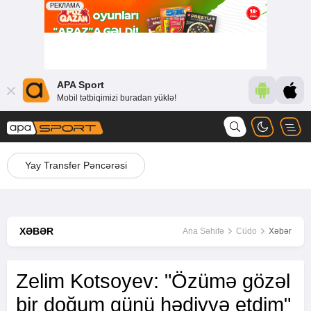
APA Sport
Mobil tətbiqimizi buradan yüklə!
Yay Transfer Pəncərəsi
XƏBƏR
Ana Səhifə
Cüdo
Xəbər
Zelim Kotsoyev: "Özümə gözəl
bir doğum günü hədiyyə etdim"