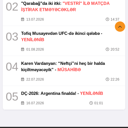
02
"Qarabağ"da iki itki:
"VESTRİ" İLƏ MATÇDA
İŞTİRAK ETMƏYƏCƏKLƏR
13.07.2026
14:37
03
Tofiq Musayevdən UFC-də ikinci qələbə -
YENİLƏNİB
01.08.2026
20:52
04
Karen Vardanyan: “Neftçi”ni heç bir halda
kiçiltməyəcəyik” -
MÜSAHİBƏ
22.07.2026
22:26
05
DÇ-2026: Argentina finalda! -
YENİLƏNİB
16.07.2026
01:01