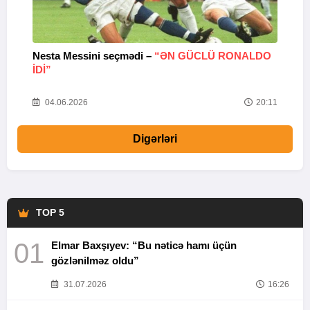
Nesta Messini seçmədi –
“ƏN GÜCLÜ RONALDO
“
IDI”
V
20
04.06.2026
20:11
Digərləri
TOP 5
01
Elmar Baxşıyev: “Bu nəticə hamı üçün
gözlənilməz oldu”
31.07.2026
16:26