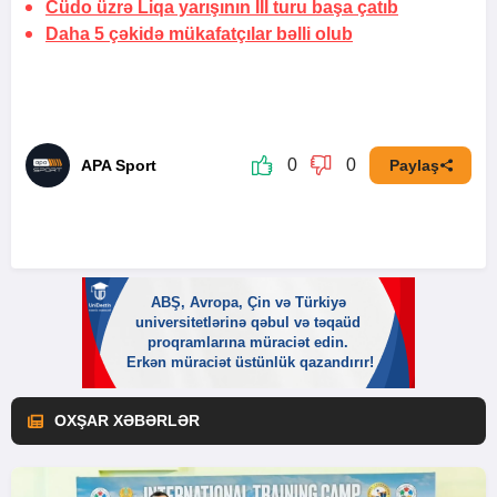
Cüdo üzrə Liqa yarışının III turu başa çatıb
Daha 5 çəkidə mükafatçılar bəlli olub
0
0
APA Sport
Paylaş
OXŞAR XƏBƏRLƏR