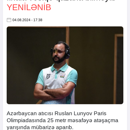
YENİLƏNİB
04.08.2024 - 17:38
Azərbaycan atıcısı Ruslan Lunyov Paris
Olimpiadasında 25 metr məsafəyə atəşaçma
yarışında mübarizə aparıb.