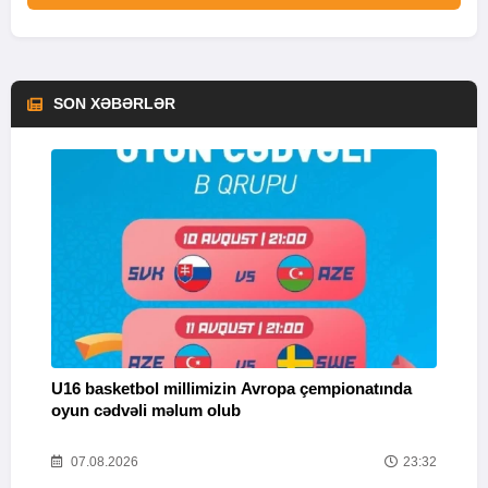
SON XƏBƏRLƏR
U16 basketbol millimizin Avropa çempionatında
M
oyun cədvəli məlum olub
58
07.08.2026
23:32