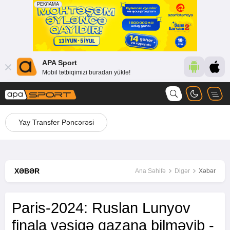
APA Sport
Mobil tətbiqimizi buradan yüklə!
Yay Transfer Pəncərəsi
XƏBƏR
Ana Səhifə
Digər
Xəbər
Paris-2024: Ruslan Lunyov
finala vəsiqə qazana bilməyib -