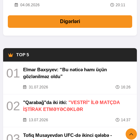
20
04.06.2026
20:11
Digərləri
TOP 5
01
Elmar Baxşıyev: “Bu nəticə hamı üçün
gözlənilməz oldu”
31.07.2026
16:26
02
"Qarabağ"da iki itki:
"VESTRİ" İLƏ MATÇDA
İŞTİRAK ETMƏYƏCƏKLƏR
13.07.2026
14:37
03
Tofiq Musayevdən UFC-də ikinci qələbə -