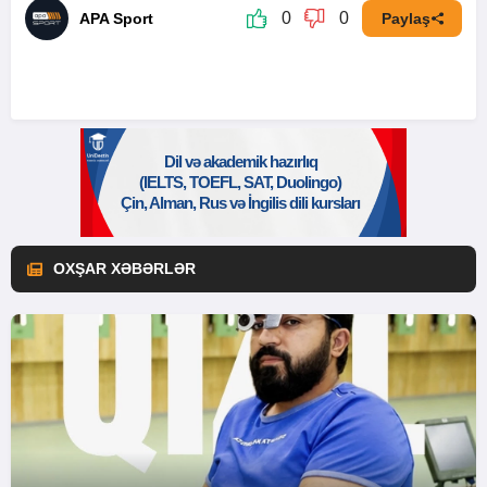
0
0
APA Sport
Paylaş
OXŞAR XƏBƏRLƏR