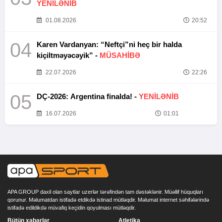
YENİLƏNİB
01.08.2026
20:52
04
Karen Vardanyan: “Neftçi”ni heç bir halda
kiçiltməyəcəyik” -
MÜSAHİBƏ
22.07.2026
22:26
05
DÇ-2026: Argentina finalda! -
YENİLƏNİB
16.07.2026
01:01
APA GROUP daxil olan saytlar uzerlər tərəfindən tam dəstəklənir. Müəllif hüquqları
qorunur. Məlumatdan istifadə etdikdə istinad mütləqdir. Məlumat internet səhifələrində
istifadə edildikdə müvafiq keçidin qoyulması mütləqdir.
Bütün xəbərlər
Atletika