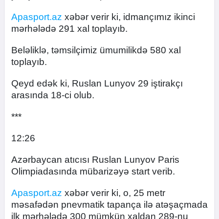
Apasport.az
xəbər verir ki, idmançımız ikinci
mərhələdə 291 xal toplayıb.
Beləliklə, təmsilçimiz ümumilikdə 580 xal
toplayıb.
Qeyd edək ki, Ruslan Lunyov 29 iştirakçı
arasında 18-ci olub.
***
12:26
Azərbaycan atıcısı Ruslan Lunyov Paris
Olimpiadasında mübarizəyə start verib.
Apasport.az
xəbər verir ki, o, 25 metr
məsafədən pnevmatik tapança ilə atəşaçmada
ilk mərhələdə 300 mümkün xaldan 289-nu