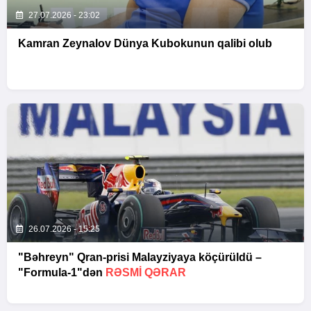
27.07.2026 - 23:02
Kamran Zeynalov Dünya Kubokunun qalibi olub
26.07.2026 - 15:25
"Bəhreyn" Qran-prisi Malayziyaya köçürüldü –
"Formula-1"dən
RƏSMI QƏRAR