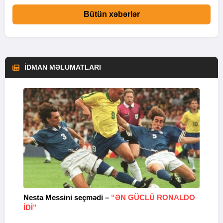
Bütün xəbərlər
İDMAN MƏLUMATLARI
Nesta Messini seçmədi –
“ƏN GÜCLÜ RONALDO
“
IDI”
V