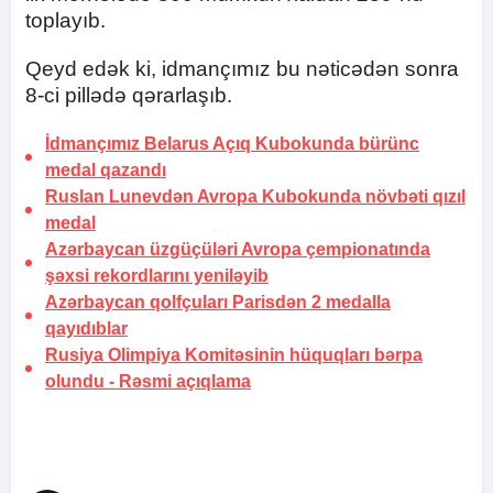
toplayıb.
Qeyd edək ki, idmançımız bu nəticədən sonra
8-ci pillədə qərarlaşıb.
İdmançımız Belarus Açıq Kubokunda bürünc
medal qazandı
Ruslan Lunevdən Avropa Kubokunda növbəti qızıl
medal
Azərbaycan üzgüçüləri Avropa çempionatında
şəxsi rekordlarını yeniləyib
Azərbaycan qolfçuları Parisdən 2 medalla
qayıdıblar
Rusiya Olimpiya Komitəsinin hüquqları bərpa
olundu -
Rəsmi açıqlama