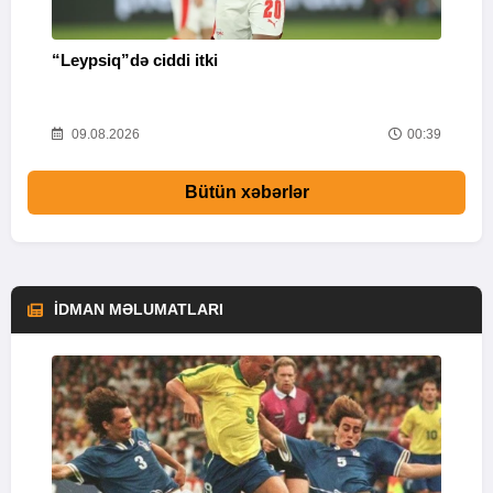
“Leypsiq”də ciddi itki
“
46
09.08.2026
00:39
Bütün xəbərlər
İDMAN MƏLUMATLARI