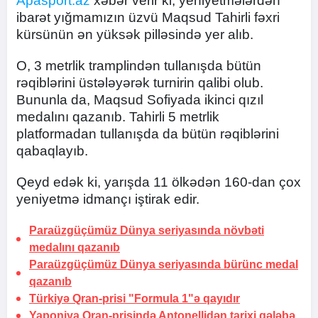
Apasport.az
xəbər verir ki, yeniyetmələrdən
ibarət yığmamızın üzvü Maqsud Tahirli fəxri
kürsünün ən yüksək pilləsində yer alıb.
O, 3 metrlik tramplindən tullanışda bütün
rəqiblərini üstələyərək turnirin qalibi olub.
Bununla da, Maqsud Sofiyada ikinci qızıl
medalını qazanıb. Tahirli 5 metrlik
platformadan tullanışda da bütün rəqiblərini
qabaqlayıb.
Qeyd edək ki, yarışda 11 ölkədən 160-dan çox
yeniyetmə idmançı iştirak edir.
Paraüzgüçümüz Dünya seriyasında növbəti
medalını qazanıb
Paraüzgüçümüz Dünya seriyasında bürünc medal
qazanıb
Türkiyə Qran-prisi "Formula 1"ə qayıdır
Yaponiya Qran-prisində Antonellidən
tarixi qələbə