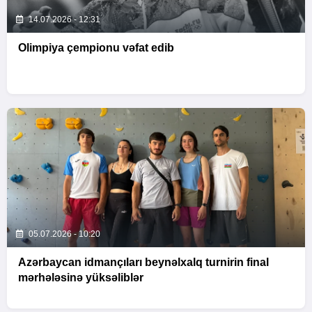
14.07.2026 - 12:31
Olimpiya çempionu vəfat edib
05.07.2026 - 10:20
Azərbaycan idmançıları beynəlxalq turnirin final
mərhələsinə yüksəliblər