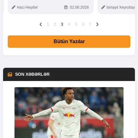
TOXUNUŞ
Hacı Heydər
02.06.2026
İsmayıl Xeyrullaye
1
2
3
4
5
6
7
Bütün Yazılar
SON XƏBƏRLƏR