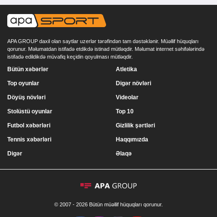
APA GROUP daxil olan saytlar uzerlər tərəfindən tam dəstəklənir. Müəllif hüquqları
qorunur. Məlumatdan istifadə etdikdə istinad mütləqdir. Məlumat internet səhifələrində
istifadə edildikdə müvafiq keçidin qoyulması mütləqdir.
Bütün xəbərlər
Atletika
Top oyunlar
Digər növləri
Döyüş növləri
Videolar
Stolüstü oyunlar
Top 10
Futbol xəbərləri
Gizlilik şərtləri
Tennis xəbərləri
Haqqımızda
Digər
Əlaqə
© 2007 - 2026 Bütün müəllif hüquqları qorunur.