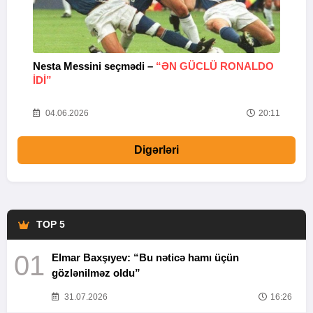
Nesta Messini seçmədi –
“ƏN GÜCLÜ RONALDO
“
IDI”
V
20
04.06.2026
20:11
Digərləri
TOP 5
01
Elmar Baxşıyev: “Bu nəticə hamı üçün
gözlənilməz oldu”
31.07.2026
16:26