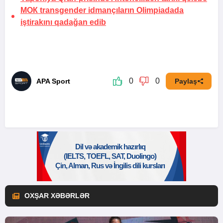
МОК transgender idmançıların Olimpiadada
iştirakını qadağan edib
0
0
APA Sport
Paylaş
OXŞAR XƏBƏRLƏR