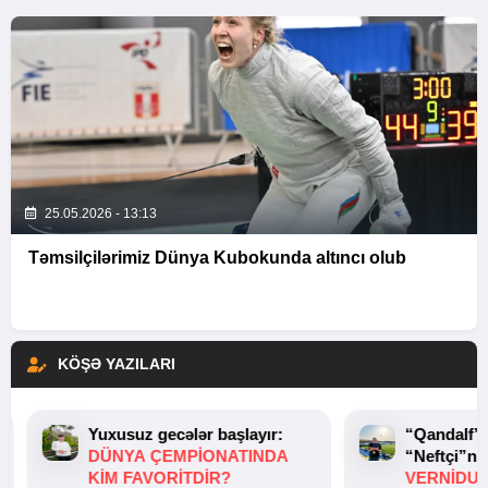
25.05.2026 - 13:13
Təmsilçilərimiz Dünya Kubokunda altıncı olub
KÖŞƏ YAZILARI
Yuxusuz gecələr başlayır:
“Qandalf”
DÜNYA ÇEMPIONATINDA
“Neftçi”ni
KIM FAVORITDIR?
VERNİDUB