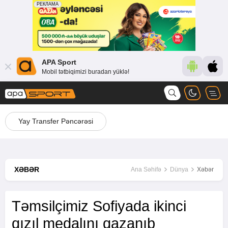
APA Sport
Mobil tətbiqimizi buradan yüklə!
Yay Transfer Pəncərəsi
XƏBƏR
Ana Səhifə
Dünya
Xəbər
Təmsilçimiz Sofiyada ikinci
qızıl medalını qazanıb