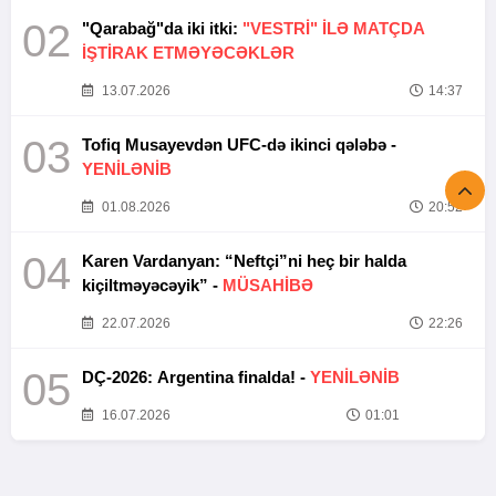
02
"Qarabağ"da iki itki:
"VESTRİ" İLƏ MATÇDA
İŞTİRAK ETMƏYƏCƏKLƏR
13.07.2026
14:37
03
Tofiq Musayevdən UFC-də ikinci qələbə -
YENİLƏNİB
01.08.2026
20:52
04
Karen Vardanyan: “Neftçi”ni heç bir halda
kiçiltməyəcəyik” -
MÜSAHİBƏ
22.07.2026
22:26
05
DÇ-2026: Argentina finalda! -
YENİLƏNİB
16.07.2026
01:01