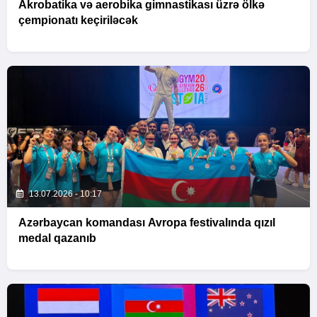
Akrobatika və aerobika gimnastikası üzrə ölkə
çempionatı keçiriləcək
13.07.2026 - 10:17
Azərbaycan komandası Avropa festivalında qızıl
medal qazanıb