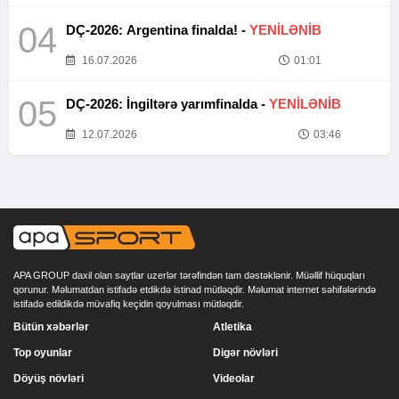
04
DÇ-2026: Argentina finalda! -
YENİLƏNİB
16.07.2026
01:01
05
DÇ-2026: İngiltərə yarımfinalda -
YENİLƏNİB
12.07.2026
03:46
APA GROUP daxil olan saytlar uzerlər tərəfindən tam dəstəklənir. Müəllif hüquqları
qorunur. Məlumatdan istifadə etdikdə istinad mütləqdir. Məlumat internet səhifələrində
istifadə edildikdə müvafiq keçidin qoyulması mütləqdir.
Bütün xəbərlər
Atletika
Top oyunlar
Digər növləri
Döyüş növləri
Videolar