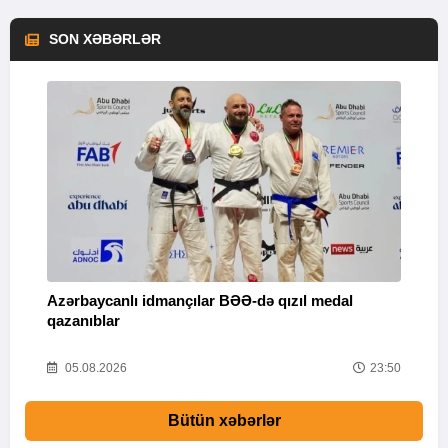
SON XƏBƏRLƏR
Azərbaycanlı idmançılar BƏƏ-də qızıl medal
Ç
qazanıblar
Y
01
05.08.2026
23:50
Bütün xəbərlər