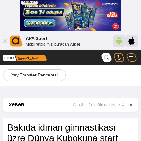
APA Sport
Mobil tətbiqimizi buradan yüklə!
Yay Transfer Pəncərəsi
XƏBƏR
Ana Səhifə
Gimnastika
Xəbər
Bakıda idman gimnastikası
üzrə Dünya Kubokuna start