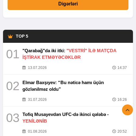
Digərləri
TOP 5
01
"Qarabağ"da iki itki:
"VESTRİ" İLƏ MATÇDA
İŞTİRAK ETMƏYƏCƏKLƏR
13.07.2026
14:37
02
Elmar Baxşıyev: “Bu nəticə hamı üçün
gözlənilməz oldu”
31.07.2026
16:26
03
Tofiq Musayevdən UFC-də ikinci qələbə -
YENİLƏNİB
01.08.2026
20:52