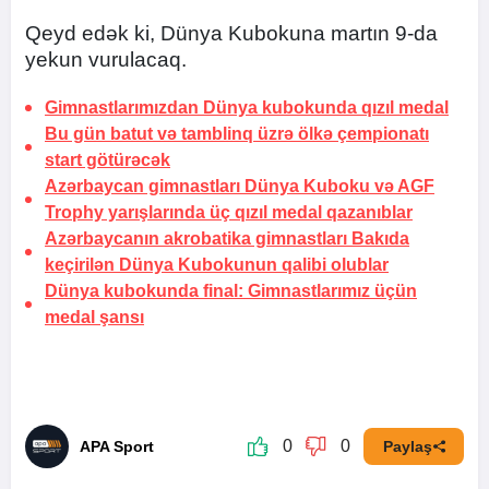
Qeyd edək ki, Dünya Kubokuna martın 9-da
yekun vurulacaq.
Gimnastlarımızdan Dünya kubokunda qızıl medal
Bu gün batut və tamblinq üzrə ölkə çempionatı
start götürəcək
Azərbaycan gimnastları Dünya Kuboku və AGF
Trophy yarışlarında üç qızıl medal qazanıblar
Azərbaycanın akrobatika gimnastları Bakıda
keçirilən Dünya Kubokunun qalibi olublar
Dünya kubokunda final: Gimnastlarımız üçün
medal şansı
0
0
APA Sport
Paylaş