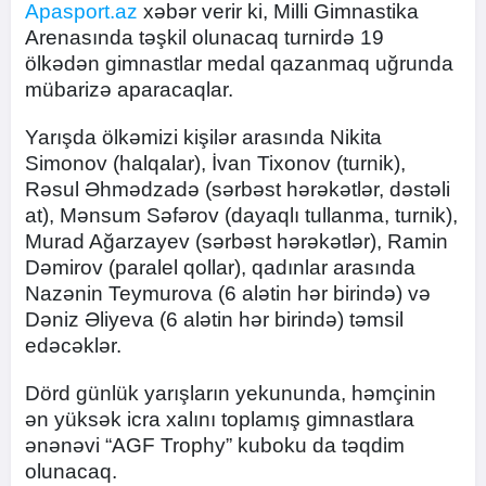
Apasport.az
xəbər verir ki, Milli Gimnastika
Arenasında təşkil olunacaq turnirdə 19
ölkədən gimnastlar medal qazanmaq uğrunda
mübarizə aparacaqlar.
Yarışda ölkəmizi kişilər arasında Nikita
Simonov (halqalar), İvan Tixonov (turnik),
Rəsul Əhmədzadə (sərbəst hərəkətlər, dəstəli
at), Mənsum Səfərov (dayaqlı tullanma, turnik),
Murad Ağarzayev (sərbəst hərəkətlər), Ramin
Dəmirov (paralel qollar), qadınlar arasında
Nazənin Teymurova (6 alətin hər birində) və
Dəniz Əliyeva (6 alətin hər birində) təmsil
edəcəklər.
Dörd günlük yarışların yekununda, həmçinin
ən yüksək icra xalını toplamış gimnastlara
ənənəvi “AGF Trophy” kuboku da təqdim
olunacaq.