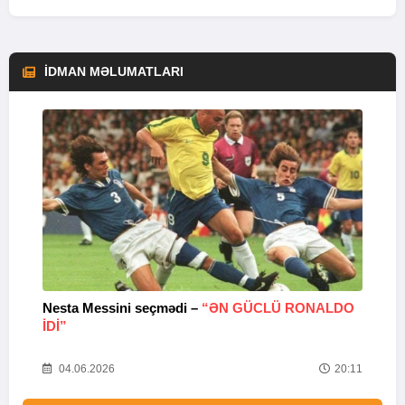
İDMAN MƏLUMATLARI
Nesta Messini seçmədi –
“ƏN GÜCLÜ RONALDO
“
IDI”
V
20
04.06.2026
20:11