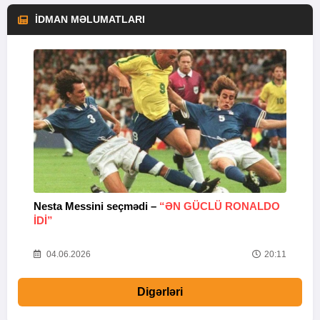
İDMAN MƏLUMATLARI
Nesta Messini seçmədi –
“ƏN GÜCLÜ RONALDO
“
IDI”
V
20
04.06.2026
20:11
Digərləri