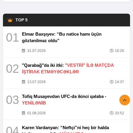
TOP 5
01
Elmar Baxşıyev: “Bu nəticə hamı üçün
gözlənilməz oldu”
31.07.2026
16:26
02
"Qarabağ"da iki itki:
"VESTRİ" İLƏ MATÇDA
İŞTİRAK ETMƏYƏCƏKLƏR
13.07.2026
14:37
03
Tofiq Musayevdən UFC-də ikinci qələbə -
YENİLƏNİB
01.08.2026
20:52
04
Karen Vardanyan: “Neftçi”ni heç bir halda