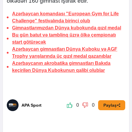
ölkədən 160 gimnast iştirak edir.
Azərbaycan komandası "European Gym for Life
Challenge" festivalında birinci olub
Gimnastlarımızdan Dünya kubokunda qızıl medal
Bu gün batut və tamblinq üzrə ölkə çempionatı
start götürəcək
Azərbaycan gimnastları Dünya Kuboku və AGF
Trophy yarışlarında üç qızıl medal qazanıblar
Azərbaycanın akrobatika gimnastları Bakıda
keçirilən Dünya Kubokunun qalibi olublar
0
0
APA Sport
Paylaş