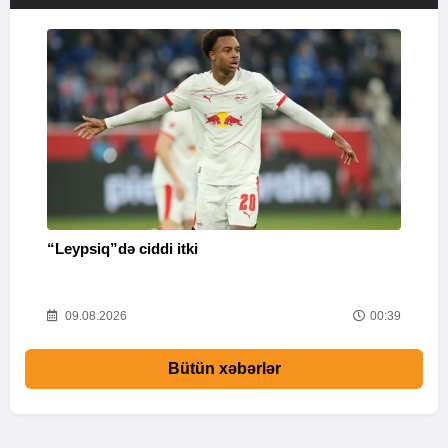
“Leypsiq”də ciddi itki
“
46
09.08.2026
00:39
Bütün xəbərlər