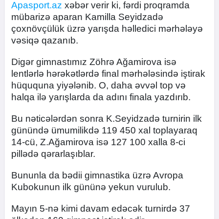
Apasport.az
xəbər verir ki, fərdi proqramda
mübarizə aparan Kamilla Seyidzadə
çoxnövçülük üzrə yarışda həlledici mərhələyə
vəsiqə qazanıb.
Digər gimnastımız Zöhrə Ağamirova isə
lentlərlə hərəkətlərdə final mərhələsində iştirak
hüququna yiyələnib. O, daha əvvəl top və
halqa ilə yarışlarda da adını finala yazdırıb.
Bu nəticələrdən sonra K.Seyidzadə turnirin ilk
günündə ümumilikdə 119 450 xal toplayaraq
14-cü, Z.Ağamirova isə 127 100 xalla 8-ci
pillədə qərarlaşıblar.
Bununla da bədii gimnastika üzrə Avropa
Kubokunun ilk gününə yekun vurulub.
Mayın 5-nə kimi davam edəcək turnirdə 37