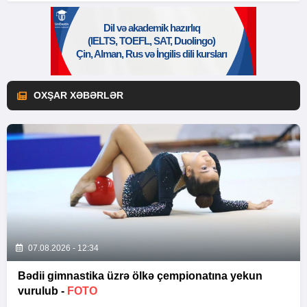
OXŞAR XƏBƏRLƏR
07.08.2026 - 12:34
Bədii gimnastika üzrə ölkə çempionatına yekun
vurulub -
FOTO