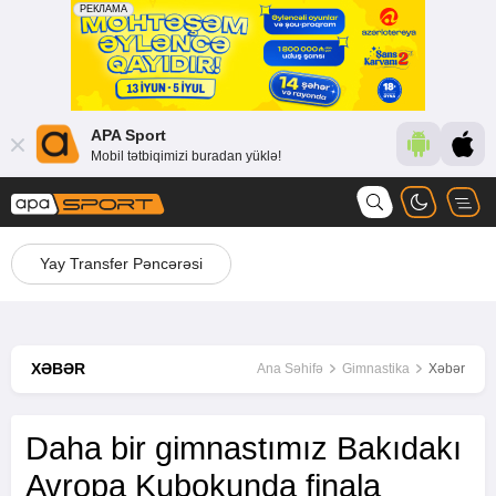
APA Sport
Mobil tətbiqimizi buradan yüklə!
Yay Transfer Pəncərəsi
XƏBƏR
Ana Səhifə
Gimnastika
Xəbər
Daha bir gimnastımız Bakıdakı
Avropa Kubokunda finala