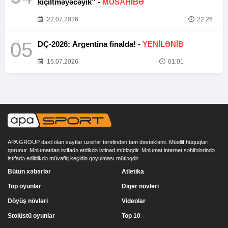
kiçiltməyəcəyik” -
MÜSAHİBƏ
22.07.2026
22:26
05
DÇ-2026: Argentina finalda! -
YENİLƏNİB
16.07.2026
01:01
APA GROUP daxil olan saytlar uzerlər tərəfindən tam dəstəklənir. Müəllif hüquqları
qorunur. Məlumatdan istifadə etdikdə istinad mütləqdir. Məlumat internet səhifələrində
istifadə edildikdə müvafiq keçidin qoyulması mütləqdir.
Bütün xəbərlər
Atletika
Top oyunlar
Digər növləri
Döyüş növləri
Videolar
Stolüstü oyunlar
Top 10