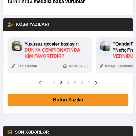
turnirini 12 medalla başa vurublar
KÖŞƏ YAZILARI
Yuxusuz gecələr başlayır:
“Qandalf”
DÜNYA ÇEMPIONATINDA
“Neftçi”ni
KIM FAVORITDIR?
VERNİDUB
TOXUNUŞ
Hacı Heydər
02.06.2026
İsmayıl Xeyrullaye
1
2
3
4
5
6
7
Bütün Yazılar
SON XƏBƏRLƏR