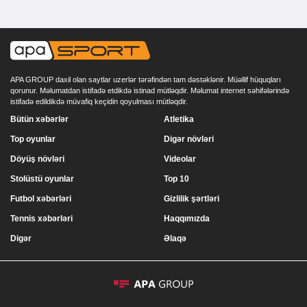
APA GROUP daxil olan saytlar uzerlər tərəfindən tam dəstəklənir. Müəllif hüquqları
qorunur. Məlumatdan istifadə etdikdə istinad mütləqdir. Məlumat internet səhifələrində
istifadə edildikdə müvafiq keçidin qoyulması mütləqdir.
Bütün xəbərlər
Atletika
Top oyunlar
Digər növləri
Döyüş növləri
Videolar
Stolüstü oyunlar
Top 10
Futbol xəbərləri
Gizlilik şərtləri
Tennis xəbərləri
Haqqımızda
Digər
Əlaqə