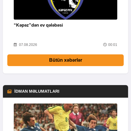
“Kəpəz”dən ev qələbəsi
Q
i
52
07.08.2026
00:01
Bütün xəbərlər
İDMAN MƏLUMATLARI