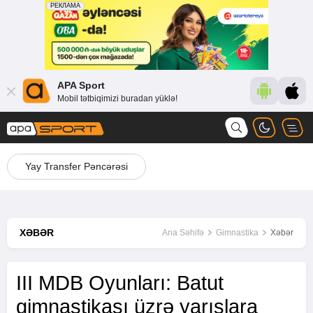
APA Sport
Mobil tətbiqimizi buradan yüklə!
Yay Transfer Pəncərəsi
XƏBƏR
Ana Səhifə
Gimnastika
Xəbər
III MDB Oyunları: Batut
gimnastikası üzrə yarışlara