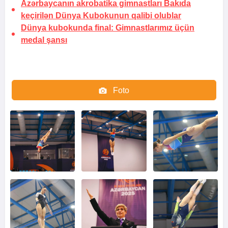
Azərbaycanın akrobatika gimnastları Bakıda
keçirilən Dünya Kubokunun qalibi olublar
Dünya kubokunda final: Gimnastlarımız üçün
medal şansı
Foto
Video