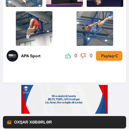
0
0
APA Sport
Paylaş
OXŞAR XƏBƏRLƏR