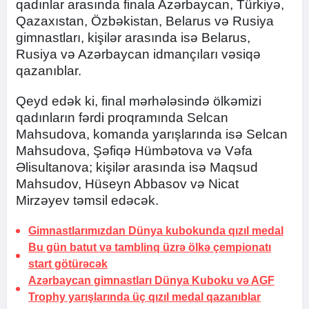
qadınlar arasında finala Azərbaycan, Türkiyə,
Qazaxıstan, Özbəkistan, Belarus və Rusiya
gimnastları, kişilər arasında isə Belarus,
Rusiya və Azərbaycan idmançıları vəsiqə
qazanıblar.
Qeyd edək ki, final mərhələsində ölkəmizi
qadınların fərdi proqramında Selcan
Mahsudova, komanda yarışlarında isə Selcan
Mahsudova, Şəfiqə Hümbətova və Vəfa
Əlisultanova; kişilər arasında isə Maqsud
Mahsudov, Hüseyn Abbasov və Nicat
Mirzəyev təmsil edəcək.
Gimnastlarımızdan Dünya kubokunda qızıl medal
Bu gün batut və tamblinq üzrə ölkə çempionatı
start götürəcək
Azərbaycan gimnastları Dünya Kuboku və AGF
Trophy yarışlarında üç qızıl medal qazanıblar