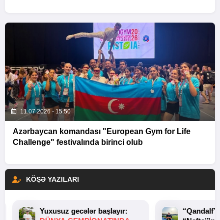
11.07.2026 - 15:50
Azərbaycan komandası "European Gym for Life
Challenge" festivalında birinci olub
KÖŞƏ YAZILARI
Yuxusuz gecələr başlayır:
“Qandalf”