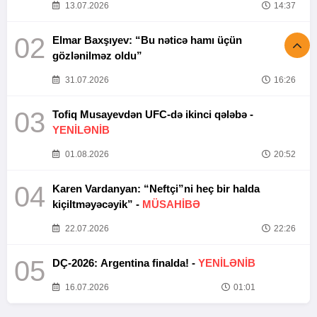
13.07.2026
14:37
02
Elmar Baxşıyev: “Bu nəticə hamı üçün
gözlənilməz oldu”
31.07.2026
16:26
03
Tofiq Musayevdən UFC-də ikinci qələbə -
YENİLƏNİB
01.08.2026
20:52
04
Karen Vardanyan: “Neftçi”ni heç bir halda
kiçiltməyəcəyik” -
MÜSAHİBƏ
22.07.2026
22:26
05
DÇ-2026: Argentina finalda! -
YENİLƏNİB
16.07.2026
01:01