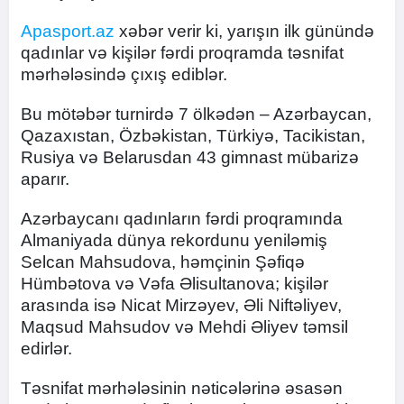
Apasport.az
xəbər verir ki, yarışın ilk günündə
qadınlar və kişilər fərdi proqramda təsnifat
mərhələsində çıxış ediblər.
Bu mötəbər turnirdə 7 ölkədən – Azərbaycan,
Qazaxıstan, Özbəkistan, Türkiyə, Tacikistan,
Rusiya və Belarusdan 43 gimnast mübarizə
aparır.
Azərbaycanı qadınların fərdi proqramında
Almaniyada dünya rekordunu yeniləmiş
Selcan Mahsudova, həmçinin Şəfiqə
Hümbətova və Vəfa Əlisultanova; kişilər
arasında isə Nicat Mirzəyev, Əli Niftəliyev,
Maqsud Mahsudov və Mehdi Əliyev təmsil
edirlər.
Təsnifat mərhələsinin nəticələrinə əsasən