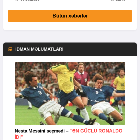
Bütün xəbərlər
İDMAN MƏLUMATLARI
Nesta Messini seçmədi –
“ƏN GÜCLÜ RONALDO
“
IDI”
V