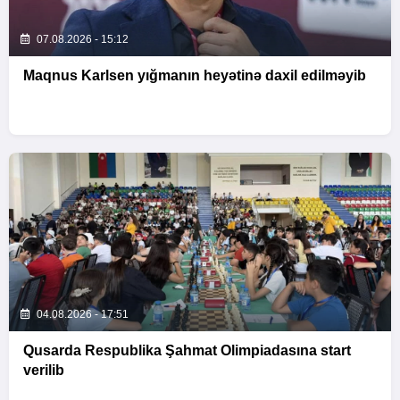
07.08.2026 - 15:12
Maqnus Karlsen yığmanın heyətinə daxil edilməyib
04.08.2026 - 17:51
Qusarda Respublika Şahmat Olimpiadasına start
verilib