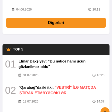
20
04.06.2026
20:11
Digərləri
TOP 5
01
Elmar Baxşıyev: “Bu nəticə hamı üçün
gözlənilməz oldu”
31.07.2026
16:26
02
"Qarabağ"da iki itki:
"VESTRİ" İLƏ MATÇDA
İŞTİRAK ETMƏYƏCƏKLƏR
13.07.2026
14:37