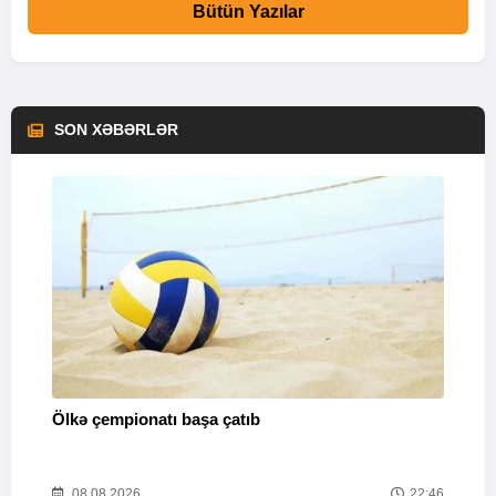
Bütün Yazılar
SON XƏBƏRLƏR
Ölkə çempionatı başa çatıb
T
37
08.08.2026
22:46