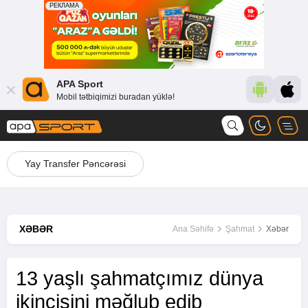
APA Sport
Mobil tətbiqimizi buradan yüklə!
Yay Transfer Pəncərəsi
XƏBƏR
Ana Səhifə
Şahmat
Xəbər
13 yaşlı şahmatçımız dünya
ikincisini məğlub edib