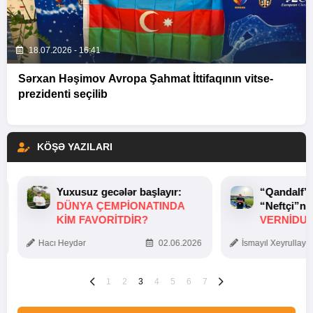
18.07.2026 - 16:41
Sərxan Həşimov Avropa Şahmat İttifaqının vitse-
prezidenti seçilib
KÖŞƏ YAZILARI
Yuxusuz gecələr başlayır:
“Qandalf”
DÜNYA ÇEMPIONATINDA
“Neftçi”ni
KIM FAVORITDIR?
VERNİDUB
TOXUNUŞ
Hacı Heydər
02.06.2026
İsmayıl Xeyrullaye
1
2
3
4
5
6
7