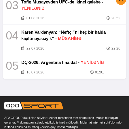
03
Tofiq Musayevdən UFC-də ikinci qələbə -
YENİLƏNİB
01.08.2026
20:52
04
Karen Vardanyan: “Neftçi”ni heç bir halda
kiçiltməyəcəyik” -
MÜSAHİBƏ
22.07.2026
22:26
05
DÇ-2026: Argentina finalda! -
YENİLƏNİB
16.07.2026
01:01
APA GROUP daxil olan saytlar uzerlər tərəfindən tam dəstəklənir. Müəllif hüquqları
qorunur. Məlumatdan istifadə etdikdə istinad mütləqdir. Məlumat internet səhifələrində
istifadə edildikdə müvafiq keçidin qoyulması mütləqdir.