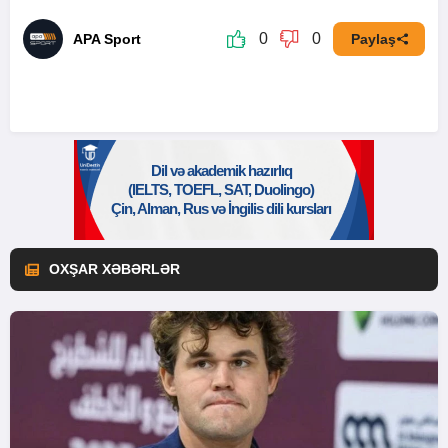
0
0
APA Sport
Paylaş
OXŞAR XƏBƏRLƏR