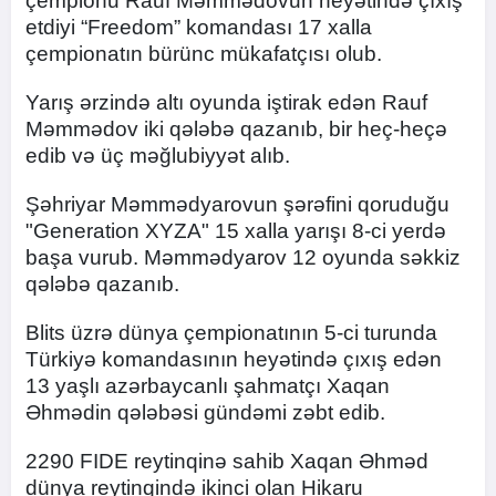
çempionu Rauf Məmmədovun heyətində çıxış
etdiyi “Freedom” komandası 17 xalla
çempionatın bürünc mükafatçısı olub.
Yarış ərzində altı oyunda iştirak edən Rauf
Məmmədov iki qələbə qazanıb, bir heç-heçə
edib və üç məğlubiyyət alıb.
Şəhriyar Məmmədyarovun şərəfini qoruduğu
"Generation XYZA" 15 xalla yarışı 8-ci yerdə
başa vurub. Məmmədyarov 12 oyunda səkkiz
qələbə qazanıb.
Blits üzrə dünya çempionatının 5-ci turunda
Türkiyə komandasının heyətində çıxış edən
13 yaşlı azərbaycanlı şahmatçı Xaqan
Əhmədin qələbəsi gündəmi zəbt edib.
2290 FIDE reytinqinə sahib Xaqan Əhməd
dünya reytinqində ikinci olan Hikaru