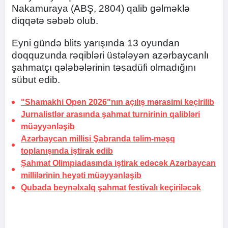
Nakamuraya (ABŞ, 2804) qalib gəlməklə
diqqətə səbəb olub.
Eyni gündə blits yarışında 13 oyundan
doqquzunda rəqibləri üstələyən azərbaycanlı
şahmatçı qələbələrinin təsadüfi olmadığını
sübut edib.
"Shamakhi Open 2026"nın açılış mərasimi keçirilib
Jurnalistlər arasında şahmat turnirinin qalibləri
müəyyənləşib
Azərbaycan millisi Şabranda təlim-məşq
toplanışında iştirak edib
Şahmat Olimpiadasında iştirak edəcək Azərbaycan
millilərinin heyəti müəyyənləşib
Qubada beynəlxalq şahmat festivalı keçiriləcək