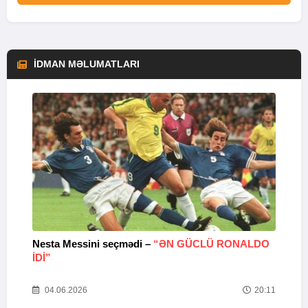
İDMAN MƏLUMATLARI
Nesta Messini seçmədi –
“ƏN GÜCLÜ RONALDO
“
IDI”
V
20
04.06.2026
20:11