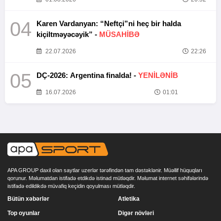
04
Karen Vardanyan: “Neftçi”ni heç bir halda
kiçiltməyəcəyik” -
MÜSAHİBƏ
22.07.2026
22:26
05
DÇ-2026: Argentina finalda! -
YENİLƏNİB
16.07.2026
01:01
APA GROUP daxil olan saytlar uzerlər tərəfindən tam dəstəklənir. Müəllif hüquqları
qorunur. Məlumatdan istifadə etdikdə istinad mütləqdir. Məlumat internet səhifələrində
istifadə edildikdə müvafiq keçidin qoyulması mütləqdir.
Bütün xəbərlər
Atletika
Top oyunlar
Digər növləri