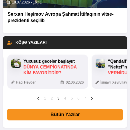
18.07.2026 - 16:41
Sərxan Həşimov Avropa Şahmat İttifaqının vitse-
prezidenti seçilib
KÖŞƏ YAZILARI
Yuxusuz gecələr başlayır:
“Qandalf”
DÜNYA ÇEMPIONATINDA
“Neftçi”ni
KIM FAVORITDIR?
VERNİDUB
TOXUNUŞ
Hacı Heydər
02.06.2026
İsmayıl Xeyrullaye
1
2
3
4
5
6
7
Bütün Yazılar