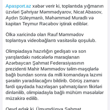
Apasport.az
xəbər verir ki, toplantıda yığmanın
üzvləri Şəhriyar Məmmədyarov, Nicat Abasov,
Aydın Süleymanlı, Məhəmməd Muradlı və
kapitan Teymur Rəcəbov iştirak ediblər.
Ölkə xaricində olan Rauf Məmmədov
toplantıya videobağlantı vasitəsilə qoşulub.
Olimpiadaya hazırlığın gedişatı və son
yarışlardakı nəticələrlə maraqlanan
Azərbaycan Şahmat Federasiyasının
prezidenti Mahir Məmmədov təlim-məşqlərlə
bağlı bundan sonra da milli komandaya lazımi
şəraitin yaradılacağını bildirib. Görüş zamanı
fərdi qaydada hazırlaşan şahmatçıların fikirləri
dinlənilib, olimpiadayla bağlı mühüm məsələlər
müzakirə edilib.
Qeyd edək ki, Ümumdünya Şahmat