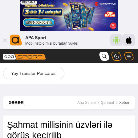
APA Sport
Mobil tətbiqimizi buradan yüklə!
Yay Transfer Pəncərəsi
XƏBƏR
Ana Səhifə
Şahmat
Xəbər
Şahmat millisinin üzvləri ilə
görüş keçirilib