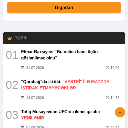
Digərləri
TOP 5
01
Elmar Baxşıyev: “Bu nəticə hamı üçün
gözlənilməz oldu”
31.07.2026
16:26
02
"Qarabağ"da iki itki:
"VESTRİ" İLƏ MATÇDA
İŞTİRAK ETMƏYƏCƏKLƏR
13.07.2026
14:37
03
Tofiq Musayevdən UFC-də ikinci qələbə -
YENİLƏNİB
01.08.2026
20:52