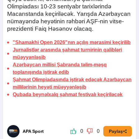
Olimpiadası 10-23 sentyabr tarixlərində
Macarıstanda keçiriləcək. Yarışda Azərbaycan
nümayəndə heyətinin rəhbəri AŞF-nin vitse-
prezidenti Faiq Həsənov olacaq.
"Shamakhi Open 2026"nın açılış mərasimi keçirilib
Jurnalistlər arasında şahmat turnirinin qalibləri
müəyyənləşib
Azərbaycan millisi Şabranda təlim-məşq
toplanışında iştirak edib
Şahmat Olimpiadasında iştirak edəcək Azərbaycan
millilərinin heyəti müəyyənləşib
Qubada beynəlxalq şahmat festivalı keçiriləcək
0
0
APA Sport
Paylaş