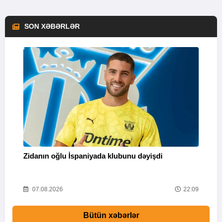
SON XƏBƏRLƏR
Zidanın oğlu İspaniyada klubunu dəyişdi
“
t
48
07.08.2026
22:09
Bütün xəbərlər