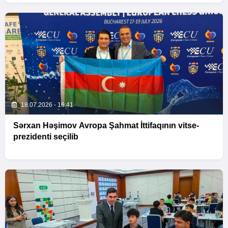
18.07.2026 - 16:41
Sərxan Həşimov Avropa Şahmat İttifaqının vitse-
prezidenti seçilib