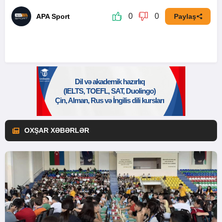
0
0
APA Sport
Paylaş
OXŞAR XƏBƏRLƏR