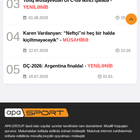
03
Tofiq Musayevdən UFC-də ikinci qələbə -
YENİLƏNİB
01.08.2026
20:52
04
Karen Vardanyan: “Neftçi”ni heç bir halda
kiçiltməyəcəyik” -
MÜSAHİBƏ
22.07.2026
22:26
05
DÇ-2026: Argentina finalda! -
YENİLƏNİB
16.07.2026
01:01
APA GROUP daxil olan saytlar uzerlər tərəfindən tam dəstəklənir. Müəllif hüquqları
qorunur. Məlumatdan istifadə etdikdə istinad mütləqdir. Məlumat internet səhifələrində
istifadə edildikdə müvafiq keçidin qoyulması mütləqdir.