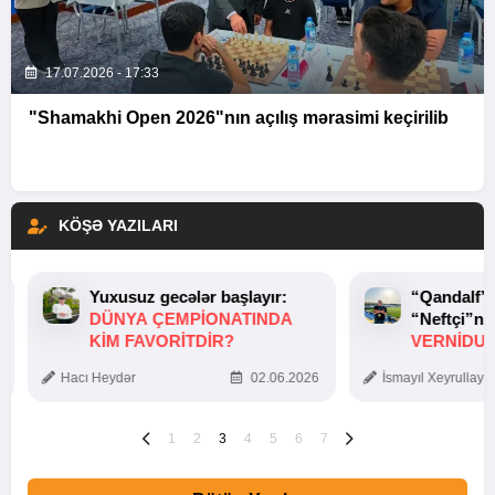
17.07.2026 - 17:33
"Shamakhi Open 2026"nın açılış mərasimi keçirilib
KÖŞƏ YAZILARI
Yuxusuz gecələr başlayır:
“Qandalf”
DÜNYA ÇEMPIONATINDA
“Neftçi”ni
KIM FAVORITDIR?
VERNİDUB
TOXUNUŞ
Hacı Heydər
02.06.2026
İsmayıl Xeyrullaye
1
2
3
4
5
6
7