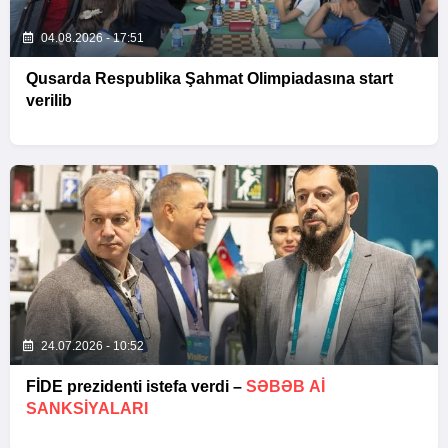
04.08.2026 - 17:51
Qusarda Respublika Şahmat Olimpiadasına start
verilib
24.07.2026 - 10:52
FİDE prezidenti istefa verdi –
SƏBƏB Aİ
SANKSIYALARI