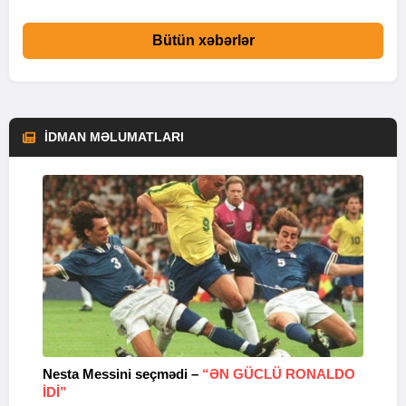
Bütün xəbərlər
İDMAN MƏLUMATLARI
Nesta Messini seçmədi –
“ƏN GÜCLÜ RONALDO
“
IDI”
V