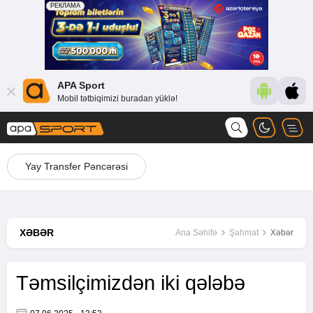
APA Sport
Mobil tətbiqimizi buradan yüklə!
Yay Transfer Pəncərəsi
XƏBƏR
Ana Səhifə
Şahmat
Xəbər
Təmsilçimizdən iki qələbə