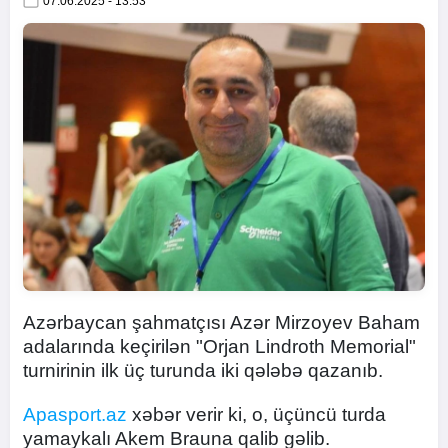
07.06.2025 - 13:53
Azərbaycan şahmatçısı Azər Mirzoyev Baham
adalarında keçirilən "Orjan Lindroth Memorial"
turnirinin ilk üç turunda iki qələbə qazanıb.
Apasport.az
xəbər verir ki, o, üçüncü turda
yamaykalı Akem Brauna qalib gəlib.