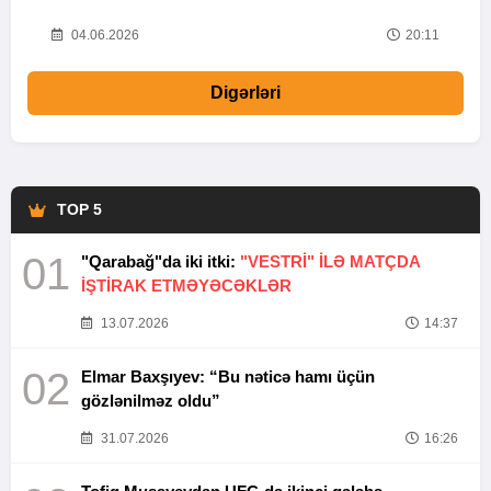
20
04.06.2026
20:11
Digərləri
TOP 5
01
"Qarabağ"da iki itki:
"VESTRİ" İLƏ MATÇDA
İŞTİRAK ETMƏYƏCƏKLƏR
13.07.2026
14:37
02
Elmar Baxşıyev: “Bu nəticə hamı üçün
gözlənilməz oldu”
31.07.2026
16:26