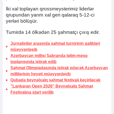
İki xal toplayan qrossmeysterimiz liderlər
qrupundan yarım xal geri qalaraq 5-12-ci
yerləri bölüşür.
Turnirdə 14 ölkədən 25 şahmatçı çıxış edir.
Jurnalistlər arasında şahmat turnirinin qalibləri
müəyyənləşib
Azərbaycan millisi Şabranda təlim-məşq
toplanışında iştirak edib
Şahmat Olimpiadasında iştirak edəcək Azərbaycan
millilərinin heyəti müəyyənləşib
Qubada beynəlxalq şahmat festivalı keçiriləcək
"Lankaran Open 2026" Beynəlxalq Şahmat
Festivalına start verilib