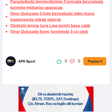
Parastolüstü tennisçilərimiz Çexiyada beynəlxalq
turnirdə mübarizə aparacaq
Onur Quluzadə Çində beynəlxalq təlim-məşq
toplanışında iştirak edəcək
Stolüstü tennis üzrə Liqa turniri başa çatıb
Onur Quluzadə İsveç turnirində 3-cü olub
0
0
APA Sport
Paylaş