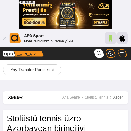
APA Sport
Mobil tətbiqimizi buradan yüklə!
Yay Transfer Pəncərəsi
XƏBƏR
Ana Səhifə
Stolüstü tennis
Xəbər
Stolüstü tennis üzrə
Azərbaycan birinciliyi