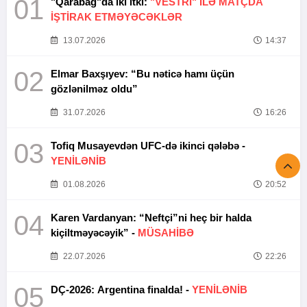
01
"Qarabağ"da iki itki:
"VESTRİ" İLƏ MATÇDA
İŞTİRAK ETMƏYƏCƏKLƏR
13.07.2026
14:37
02
Elmar Baxşıyev: “Bu nəticə hamı üçün
gözlənilməz oldu”
31.07.2026
16:26
03
Tofiq Musayevdən UFC-də ikinci qələbə -
YENİLƏNİB
01.08.2026
20:52
04
Karen Vardanyan: “Neftçi”ni heç bir halda
kiçiltməyəcəyik” -
MÜSAHİBƏ
22.07.2026
22:26
05
DÇ-2026: Argentina finalda! -
YENİLƏNİB