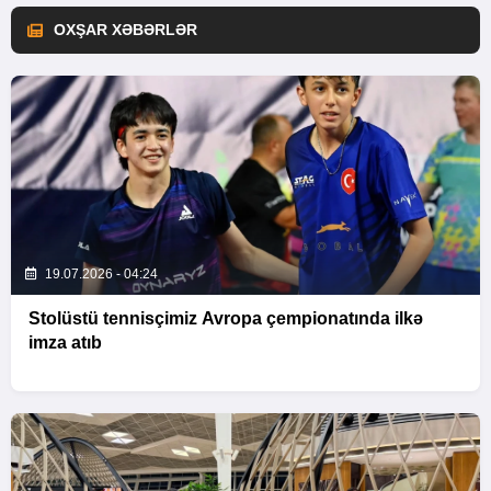
OXŞAR XƏBƏRLƏR
19.07.2026 - 04:24
Stolüstü tennisçimiz Avropa çempionatında ilkə
imza atıb