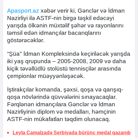
Apasport.az
xəbər verir ki, Gənclər və İdman
Nazirliyi ilə ASTF-nin birgə təşkil edəcəyi
yarışda ölkənin müxtəlif şəhər və rayonlarını
təmsil edən idmançılar bacarıqlarını
göstərəcəklər.
“Şüa" İdman Kompleksində keçiriləcək yarışda
iki yaş qrupunda – 2005-2008, 2009 və daha
kiçik təvəllüdlü stolüstü tennisçilər arasında
çempionlar müəyyənləşəcək.
İştirakçılar komanda, şəxsi, qoşa və qarışıq-
qoşa növlərində qüvvələrini sınayacaqlar.
Fərqlənən idmançılara Gənclər və İdman
Nazirliyinin diplom və medalları, həmçinin
ASTF-nin mükafatları təqdim olunacaq.
Leyla Camalzadə Serbiyada bürünc medal qazanıb