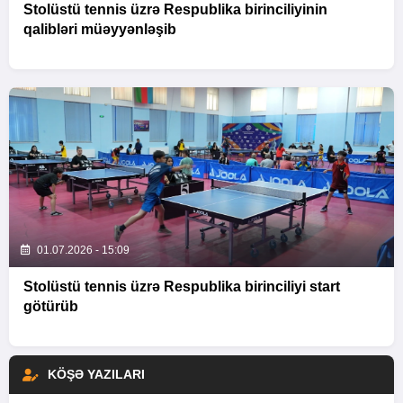
Stolüstü tennis üzrə Respublika birinciliyinin
qalibləri müəyyənləşib
01.07.2026 - 15:09
Stolüstü tennis üzrə Respublika birinciliyi start
götürüb
KÖŞƏ YAZILARI