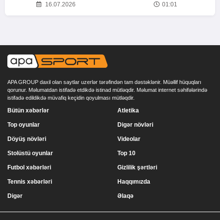
16.07.2026
01:01
APA GROUP daxil olan saytlar uzerlər tərəfindən tam dəstəklənir. Müəllif hüquqları
qorunur. Məlumatdan istifadə etdikdə istinad mütləqdir. Məlumat internet səhifələrində
istifadə edildikdə müvafiq keçidin qoyulması mütləqdir.
Bütün xəbərlər
Atletika
Top oyunlar
Digər növləri
Döyüş növləri
Videolar
Stolüstü oyunlar
Top 10
Futbol xəbərləri
Gizlilik şərtləri
Tennis xəbərləri
Haqqımızda
Digər
Əlaqə