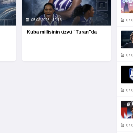
05.08.2026 - 13:16
07.0
Kuba millisinin üzvü “Turan”da
07.0
07.0
07.0