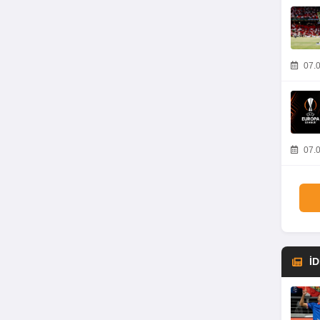
07.0
07.0
İ