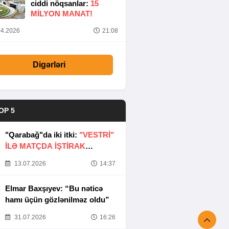
ciddi nöqsanlar:
15
MILYON MANAT!
4.2026
21:08
Digərləri
OP 5
"Qarabağ"da iki itki:
"VESTRİ"
İLƏ MATÇDA İŞTİRAK
ETMƏYƏCƏKLƏR
13.07.2026
14:37
Elmar Baxşıyev: “Bu nəticə
hamı üçün gözlənilməz oldu”
31.07.2026
16:26