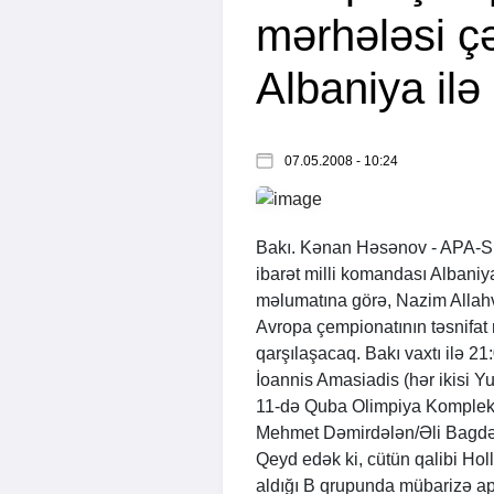
mərhələsi ç
Albaniya ilə
07.05.2008 - 10:24
Bakı. Kənan Həsənov -
APA
-S
ibarət milli komandası Albaniya
məlumatına görə, Nazim Allahv
Avropa çempionatının təsnifat 
qarşılaşacaq. Bakı vaxtı ilə 2
İoannis Amasiadis (hər ikisi 
11-də Quba Olimpiya Kompleks
Mehmet Dəmirdələn/Əli Bagdə, 
Qeyd edək ki, cütün qalibi Hol
aldığı B qrupunda mübarizə 