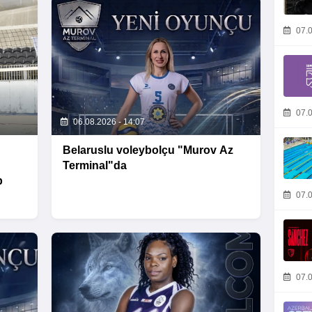
07.0
07.0
06.08.2026 - 14:07
Belaruslu voleybolçu "Murov Az
Terminal"da
b
07.0
07.0