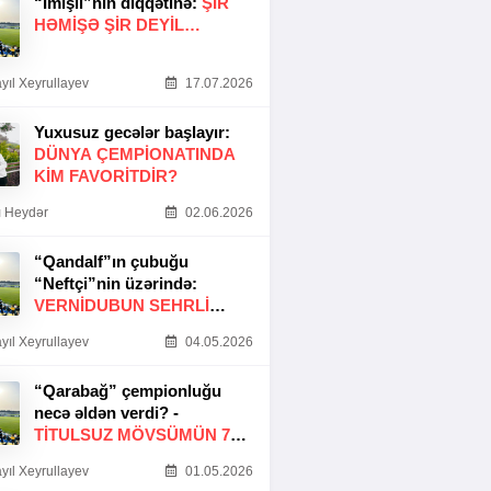
“İmişli”nin diqqətinə:
ŞIR
HƏMIŞƏ ŞIR DEYIL…
yıl Xeyrullayev
17.07.2026
Yuxusuz gecələr başlayır:
DÜNYA ÇEMPIONATINDA
KIM FAVORITDIR?
 Heydər
02.06.2026
“Qandalf”ın çubuğu
“Neftçi”nin üzərində:
VERNİDUBUN SEHRLİ
TOXUNUŞU
yıl Xeyrullayev
04.05.2026
“Qarabağ” çempionluğu
necə əldən verdi? -
TITULSUZ MÖVSÜMÜN 7
SƏBƏBI
yıl Xeyrullayev
01.05.2026