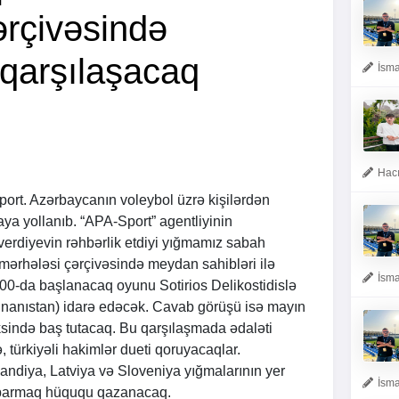
ərçivəsində
 qarşılaşacaq
İsma
Hacı
port. Azərbaycanın voleybol üzrə kişilərdən
ya yollanıb. “
APA
-Sport” agentliyinin
erdiyevin rəhbərlik etdiyi yığmamız sabah
mərhələsi çərçivəsində meydan sahibləri ilə
İsma
1:00-da başlanacaq oyunu Sotirios Delikostidislə
Yunanıstan) idarə edəcək. Cavab görüşü isə mayın
ində baş tutacaq. Bu qarşılaşmada ədaləti
türkiyəli hakimlər dueti qoruyacaqlar.
landiya, Latviya və Sloveniya yığmalarının yer
İsma
aparmaq hüququ qazanacaq.