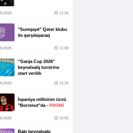
8.2026
11:34
"Sumqayıt" Qətər klubu
ilə qarşılaşacaq
8.2026
11:30
“Ganja Cup 2026”
beynəlxalq turnirinə
start verilib
8.2026
11:25
İspaniya millisinin üzvü
"Bornmut"da -
RƏSMİ
8.2026
10:55
Bakı beynəlxalq