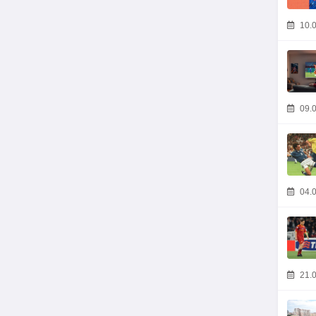
10.0
09.0
04.0
21.0