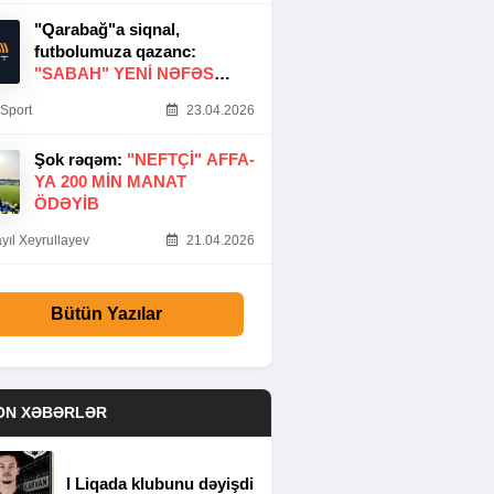
"Qarabağ"a siqnal,
futbolumuza qazanc:
"SABAH" YENI NƏFƏS
GƏTIRDI
Sport
23.04.2026
Şok rəqəm:
"NEFTÇI" AFFA-
YA 200 MIN MANAT
ÖDƏYIB
yıl Xeyrullayev
21.04.2026
Bütün Yazılar
ON XƏBƏRLƏR
I Liqada klubunu dəyişdi