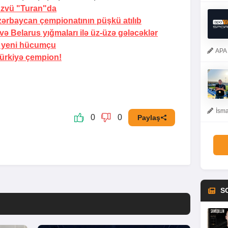
 üzvü "Turan"da
zərbaycan çempionatının püşkü atılıb
və Belarus yığmaları ilə üz-üzə gələcəklər
i yeni hücumçu
APA 
ürkiyə çempion!
İsma
0
0
Paylaş
S