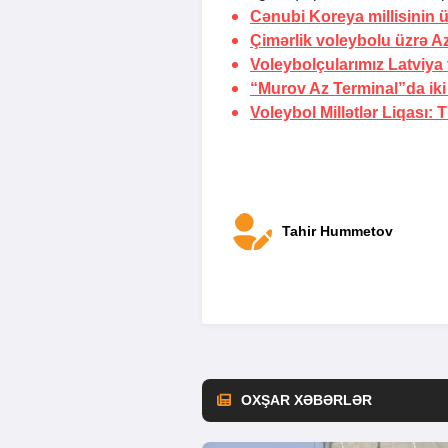
Cənubi Koreya millisinin
Çimərlik voleybolu üzrə A
Voleybolçularımız Latviya 
“Murov Az Terminal”da ik
Voleybol Millətlər Liqası:
T
Tahir Hummetov
OXŞAR XƏBƏRLƏR