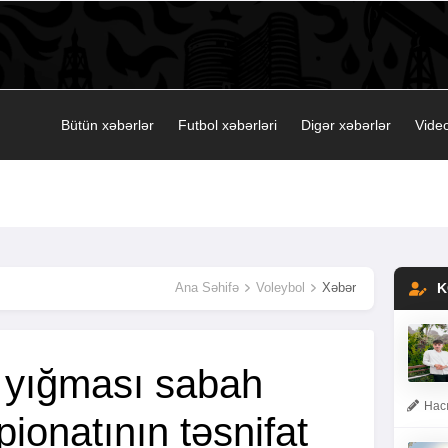
Bütün xəbərlər
Futbol xəbərləri
Digər xəbərlər
Video
Ana Səhifə
Voleybol
Xəbər
K
 yığması sabah
Hacı
ionatının təsnifat