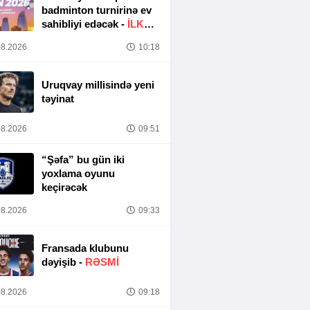
badminton turnirinə ev
sahibliyi edəcək -
İLK
DƏFƏ
8.2026
10:18
Uruqvay millisində yeni
təyinat
8.2026
09:51
“Şəfa” bu gün iki
yoxlama oyunu
keçirəcək
8.2026
09:33
Fransada klubunu
dəyişib -
RƏSMİ
8.2026
09:18