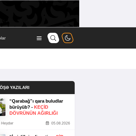
lar
ÖŞƏ YAZILARI
“Qarabağ”ı qara buludlar
bürüyüb? -
KEÇID
DÖVRÜNÜN AĞIRLIĞI
 Heydər
05.08.2026