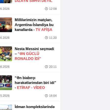
DIZAYN SƏHVI DEYIL
6.2026
12:08
Millilərimizin matçları,
Argentina-İslandiya bu
kanallarda -
TV AFİŞA
6.2026
11:20
Nesta Messini seçmədi
–
“ƏN GÜCLÜ
RONALDO IDI”
6.2026
20:11
“Ən biabırçı
hərəkətlərimdən biri idi”
-
ETIRAF -
VİDEO
5.2026
16:04
İdman komplekslərində