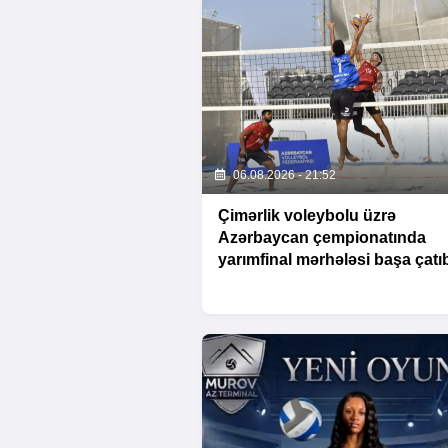
06.08.2026 - 21:52
Çimərlik voleybolu üzrə
Azərbaycan çempionatında
yarımfinal mərhələsi başa çatı