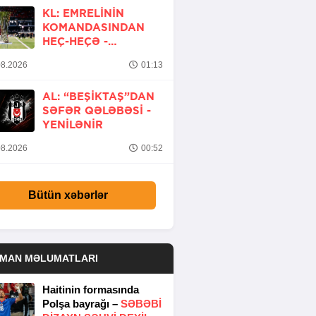
KL: EMRELININ
KOMANDASINDAN
HEÇ-HEÇƏ -
YENİLƏNİB
8.2026
01:13
AL: “BEŞIKTAŞ”DAN
SƏFƏR QƏLƏBƏSI -
YENİLƏNİR
8.2026
00:52
Bütün xəbərlər
DMAN MƏLUMATLARI
Haitinin formasında
Polşa bayrağı –
SƏBƏBI