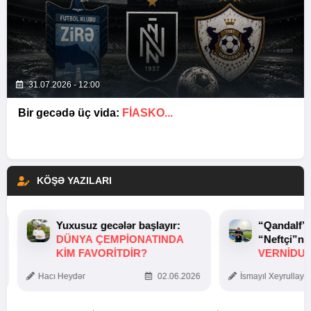
31.07.2026 - 12:00
Bir gecədə üç vida:
FIASKO...
KÖŞƏ YAZILARI
Yuxusuz gecələr başlayır:
“Qandalf”
DÜNYA ÇEMPIONATINDA
“Neftçi”ni
KIM FAVORITDIR?
VERNİDUB
TOXUNUŞ
Hacı Heydər
02.06.2026
İsmayıl Xeyrullaye