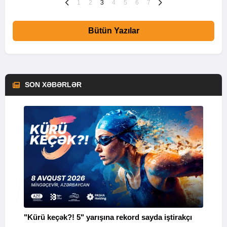
1
2
3
4
5
6
7
Bütün Yazılar
SON XƏBƏRLƏR
"Kürü keçək?! 5" yarışına rekord sayda iştirakçı
“