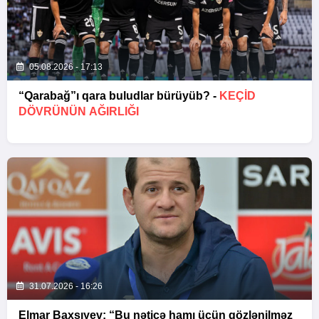
05.08.2026 - 17:13
“Qarabağ”ı qara buludlar bürüyüb? -
KEÇID
DÖVRÜNÜN AĞIRLIĞI
31.07.2026 - 16:26
Elmar Baxşıyev: “Bu nəticə hamı üçün gözlənilməz