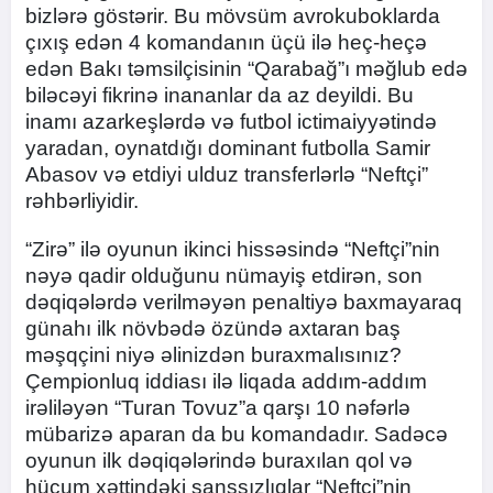
bizlərə göstərir. Bu mövsüm avrokuboklarda
çıxış edən 4 komandanın üçü ilə heç-heçə
edən Bakı təmsilçisinin “Qarabağ”ı məğlub edə
biləcəyi fikrinə inananlar da az deyildi. Bu
inamı azarkeşlərdə və futbol ictimaiyyətində
yaradan, oynatdığı dominant futbolla Samir
Abasov və etdiyi ulduz transferlərlə “Neftçi”
rəhbərliyidir.
“Zirə” ilə oyunun ikinci hissəsində “Neftçi”nin
nəyə qadir olduğunu nümayiş etdirən, son
dəqiqələrdə verilməyən penaltiyə baxmayaraq
günahı ilk növbədə özündə axtaran baş
məşqçini niyə əlinizdən buraxmalısınız?
Çempionluq iddiası ilə liqada addım-addım
irəliləyən “Turan Tovuz”a qarşı 10 nəfərlə
mübarizə aparan da bu komandadır. Sadəcə
oyunun ilk dəqiqələrində buraxılan qol və
hücum xəttindəki şanssızlıqlar “Neftçi”nin