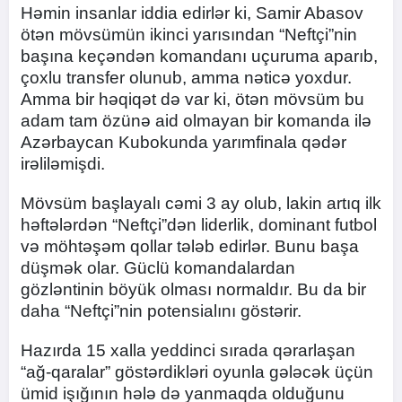
Həmin insanlar iddia edirlər ki, Samir Abasov
ötən mövsümün ikinci yarısından “Neftçi”nin
başına keçəndən komandanı uçuruma aparıb,
çoxlu transfer olunub, amma nəticə yoxdur.
Amma bir həqiqət də var ki, ötən mövsüm bu
adam tam özünə aid olmayan bir komanda ilə
Azərbaycan Kubokunda yarımfinala qədər
irəliləmişdi.
Mövsüm başlayalı cəmi 3 ay olub, lakin artıq ilk
həftələrdən “Neftçi”dən liderlik, dominant futbol
və möhtəşəm qollar tələb edirlər. Bunu başa
düşmək olar. Güclü komandalardan
gözləntinin böyük olması normaldır. Bu da bir
daha “Neftçi”nin potensialını göstərir.
Hazırda 15 xalla yeddinci sırada qərarlaşan
“ağ-qaralar” göstərdikləri oyunla gələcək üçün
ümid işığının hələ də yanmaqda olduğunu