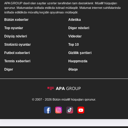
APA GROUP daxil olan saytlar uzerlər tərəfindən tam dəstəklənir. Müəllif hüquqları
qorunur. Məlumatdan istifadə etdikdə istinad mütləqdir. Məlumat internet səhifələrində
istifadə edildikdə müvafiq keçidin qoyulması mütləqdir.
Bütün xəbərlər
Atletika
Top oyunlar
Digər növləri
Döyüş növləri
Videolar
Stolüstü oyunlar
Top 10
Futbol xəbərləri
Gizlilik şərtləri
Tennis xəbərləri
Haqqımızda
Digər
Əlaqə
© 2007 - 2026 Bütün müəllif hüquqları qorunur.