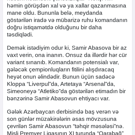
həmin görüşdən xal və ya xallar qazanmasına
mane oldu. Bununla belə, meydanda
göstərilən iradə və mübarizə ruhu komandanın
doğru istiqamətdə olduğunu bir daha
təsdiqlədi.
Demək istədiyim odur ki, Samir Abasova bir az
vaxt verin, ona inanın. Onsuz da illərdir hər cür
variant sınanıb. Komandanın potensialı var,
gələcək çempionluqların fitilini alışdıracaq
heyət onun əlindədir. Bunun üçün sadəcə
Kloppa “Liverpul”da, Artetaya “Arsenal”da,
Simeoneyə “Atletiko”da göstərilən etimadın bir
bənzərinə Samir Abasovun ehtiyacı var.
Gələk Azərbaycan derbisində baş verən və
son günlər müzakirələrin əsas mövzusuna
çevrilən Samir Abasovun “təhqir məsələsi”nə.
Misli Premyer Liqasının XI turunda “Qarabağ”