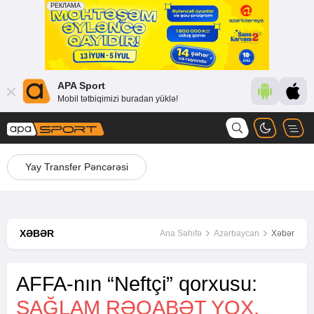
APA Sport
Mobil tətbiqimizi buradan yüklə!
Yay Transfer Pəncərəsi
XƏBƏR
Ana Səhifə
Azərbaycan
Xəbər
AFFA-nın “Neftçi” qorxusu:
SAĞLAM RƏQABƏT YOX,