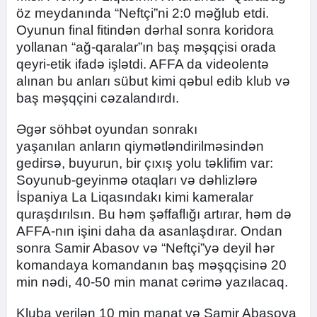
öz meydanında “Neftçi”ni 2:0 məğlub etdi.
Oyunun final fitindən dərhal sonra koridora
yollanan “ağ-qaralar”ın baş məşqçisi orada
qeyri-etik ifadə işlətdi. AFFA da videolentə
alınan bu anları sübut kimi qəbul edib klub və
baş məşqçini cəzalandırdı.
Əgər söhbət oyundan sonrakı
yaşanılan anların qiymətləndirilməsindən
gedirsə, buyurun, bir çıxış yolu təklifim var:
Soyunub-geyinmə otaqları və dəhlizlərə
İspaniya La Liqasındakı kimi kameralar
quraşdırılsın. Bu həm şəffaflığı artırar, həm də
AFFA-nın işini daha da asanlaşdırar. Ondan
sonra Samir Abasov və “Neftçi”yə deyil hər
komandaya komandanın baş məşqçisinə 20
min nədi, 40-50 min manat cərimə yazılacaq.
Kluba verilən 10 min manat və Samir Abasova