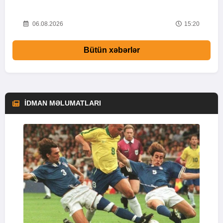
28
06.08.2026
15:20
Bütün xəbərlər
İDMAN MƏLUMATLARI