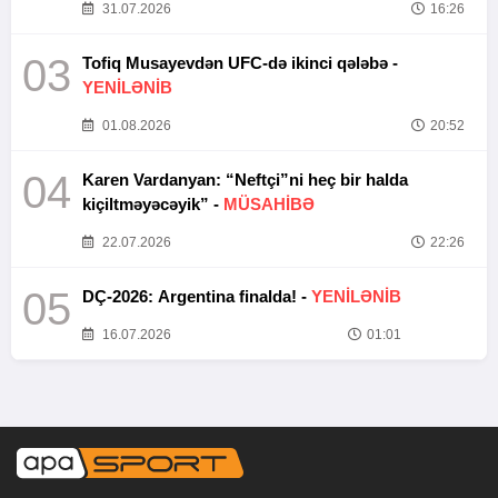
31.07.2026
16:26
03
Tofiq Musayevdən UFC-də ikinci qələbə -
YENİLƏNİB
01.08.2026
20:52
04
Karen Vardanyan: “Neftçi”ni heç bir halda
kiçiltməyəcəyik” -
MÜSAHİBƏ
22.07.2026
22:26
05
DÇ-2026: Argentina finalda! -
YENİLƏNİB
16.07.2026
01:01