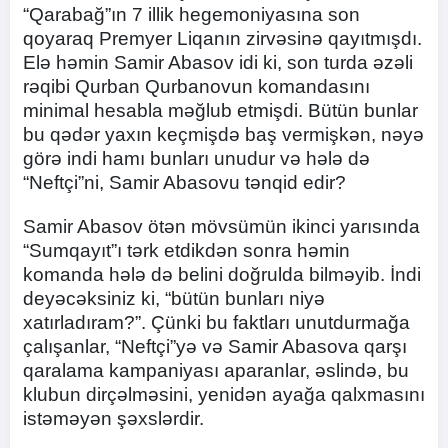
“Qarabağ”ın 7 illik hegemoniyasına son
qoyaraq Premyer Liqanın zirvəsinə qayıtmışdı.
Elə həmin Samir Abasov idi ki, son turda əzəli
rəqibi Qurban Qurbanovun komandasını
minimal hesabla məğlub etmişdi. Bütün bunlar
bu qədər yaxın keçmişdə baş vermişkən, nəyə
görə indi hamı bunları unudur və hələ də
“Neftçi”ni, Samir Abasovu tənqid edir?
Samir Abasov ötən mövsümün ikinci yarısında
“Sumqayıt”ı tərk etdikdən sonra həmin
komanda hələ də belini doğrulda bilməyib. İndi
deyəcəksiniz ki, “bütün bunları niyə
xatırladıram?”. Çünki bu faktları unutdurmağa
çalışanlar, “Neftçi”yə və Samir Abasova qarşı
qaralama kampaniyası aparanlar, əslində, bu
klubun dirçəlməsini, yenidən ayağa qalxmasını
istəməyən şəxslərdir.