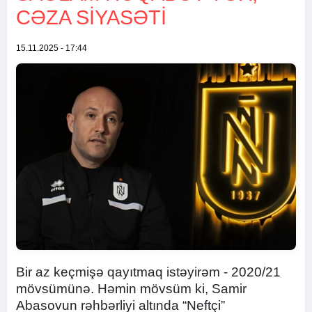
CƏZA SIYASƏTI
15.11.2025 - 17:44
Bir az keçmişə qayıtmaq istəyirəm - 2020/21
mövsümünə. Həmin mövsüm ki, Samir
Abasovun rəhbərliyi altında “Neftçi”