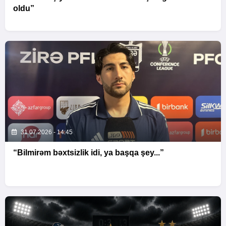
oldu”
31.07.2026 - 14:45
“Bilmirəm bəxtsizlik idi, ya başqa şey...”