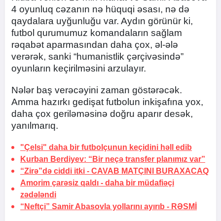
4 oyunluq cəzanın nə hüquqi əsası, nə də
qaydalara uyğunluğu var. Aydın görünür ki,
futbol qurumumuz komandaların sağlam
rəqabət aparmasından daha çox, əl-ələ
verərək, sanki “humanistlik çərçivəsində”
oyunların keçirilməsini arzulayır.
Nələr baş verəcəyini zaman göstərəcək.
Amma hazırkı gedişat futbolun inkişafına yox,
daha çox geriləməsinə doğru aparır desək,
yanılmarıq.
"Çelsi" daha bir futbolçunun keçidini həll edib
Kurban Berdiyev: “Bir neçə transfer planımız var”
“Zirə”də ciddi itki -
CAVAB MATÇINI BURAXACAQ
Amorim çarəsiz qaldı -
daha bir müdafiəçi
zədələndi
“Neftçi” Samir Abasovla yollarını ayırıb -
RƏSMİ