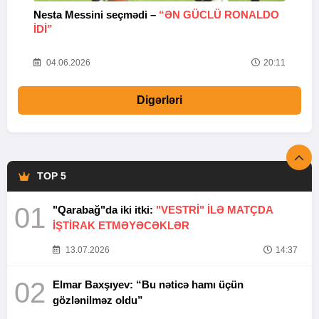
Nesta Messini seçmədi –
“ƏN GÜCLÜ RONALDO
“
IDI”
V
20
04.06.2026
20:11
Digərləri
TOP 5
01
"Qarabağ"da iki itki:
"VESTRİ" İLƏ MATÇDA
İŞTİRAK ETMƏYƏCƏKLƏR
13.07.2026
14:37
02
Elmar Baxşıyev: “Bu nəticə hamı üçün
gözlənilməz oldu”