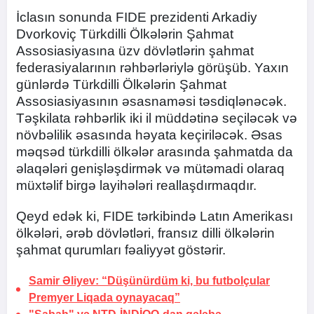
İclasın sonunda FIDE prezidenti Arkadiy
Dvorkoviç Türkdilli Ölkələrin Şahmat
Assosiasiyasına üzv dövlətlərin şahmat
federasiyalarının rəhbərləriylə görüşüb. Yaxın
günlərdə Türkdilli Ölkələrin Şahmat
Assosiasiyasının əsasnaməsi təsdiqlənəcək.
Təşkilata rəhbərlik iki il müddətinə seçiləcək və
növbəlilik əsasında həyata keçiriləcək. Əsas
məqsəd türkdilli ölkələr arasında şahmatda da
əlaqələri genişləşdirmək və mütəmadi olaraq
müxtəlif birgə layihələri reallaşdırmaqdır.
Qeyd edək ki, FIDE tərkibində Latın Amerikası
ölkələri, ərəb dövlətləri, fransız dilli ölkələrin
şahmat qurumları fəaliyyət göstərir.
Samir Əliyev: “Düşünürdüm ki, bu futbolçular
Premyer Liqada oynayacaq”