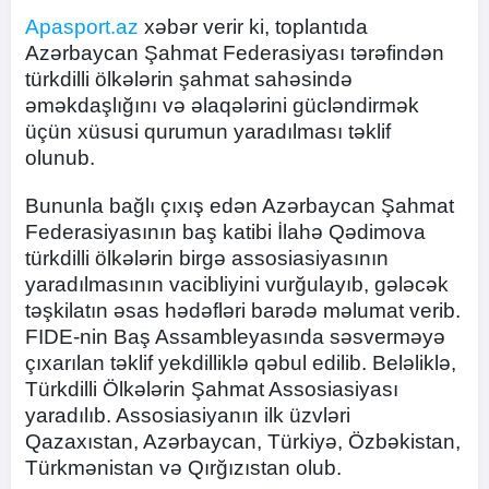
Apasport.az
xəbər verir ki, toplantıda
Azərbaycan Şahmat Federasiyası tərəfindən
türkdilli ölkələrin şahmat sahəsində
əməkdaşlığını və əlaqələrini gücləndirmək
üçün xüsusi qurumun yaradılması təklif
olunub.
Bununla bağlı çıxış edən Azərbaycan Şahmat
Federasiyasının baş katibi İlahə Qədimova
türkdilli ölkələrin birgə assosiasiyasının
yaradılmasının vacibliyini vurğulayıb, gələcək
təşkilatın əsas hədəfləri barədə məlumat verib.
FIDE-nin Baş Assambleyasında səsverməyə
çıxarılan təklif yekdilliklə qəbul edilib. Beləliklə,
Türkdilli Ölkələrin Şahmat Assosiasiyası
yaradılıb. Assosiasiyanın ilk üzvləri
Qazaxıstan, Azərbaycan, Türkiyə, Özbəkistan,
Türkmənistan və Qırğızıstan olub.