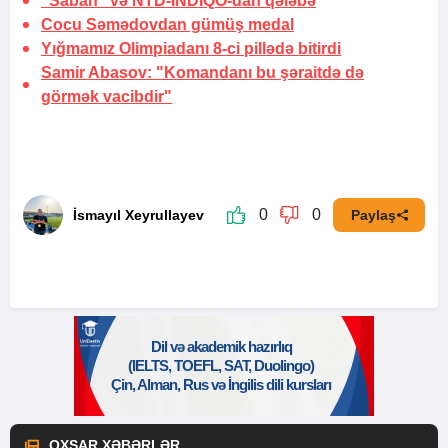
"Sabah" və NTD-İNDİQO-dan
qələbə
Cocu Səmədovdan gümüş medal
Yığmamız Olimpiadanı 8-ci pillədə bitirdi
Samir Abasov: "Komandanı bu şəraitdə də
görmək vacibdir"
0
0
İsmayıl Xeyrullayev
Paylaş
OXŞAR XƏBƏRLƏR