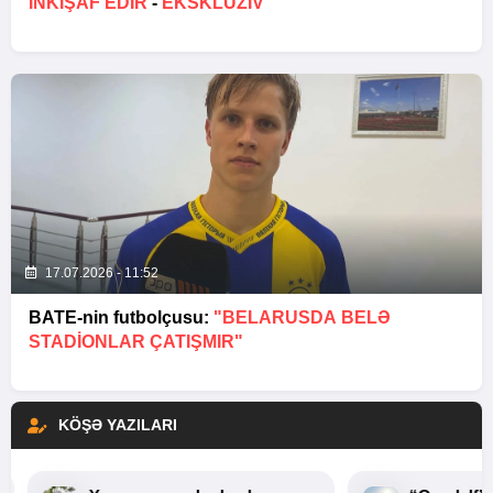
INKIŞAF EDIR
-
EKSKLÜZİV
17.07.2026 - 11:52
BATE-nin futbolçusu:
"BELARUSDA BELƏ
STADIONLAR ÇATIŞMIR"
KÖŞƏ YAZILARI