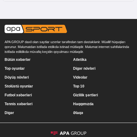
APA GROUP daxil olan saytlar uzerlər tərəfindən tam dəstəklənir. Müəllif hüquqları
qorunur. Məlumatdan istifadə etdikdə istinad mütləqdir. Məlumat internet səhifələrində
istifadə edildikdə müvafiq keçidin qoyulması mütləqdir.
Bütün xəbərlər
Atletika
Top oyunlar
Digər növləri
Döyüş növləri
Videolar
Stolüstü oyunlar
Top 10
Futbol xəbərləri
Gizlilik şərtləri
Tennis xəbərləri
Haqqımızda
Digər
Əlaqə