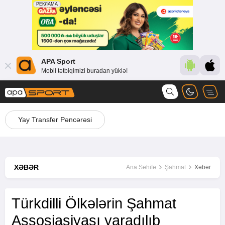
APA Sport
Mobil tətbiqimizi buradan yüklə!
Yay Transfer Pəncərəsi
XƏBƏR
Ana Səhifə
Şahmat
Xəbər
Türkdilli Ölkələrin Şahmat
Assosiasiyası yaradılıb