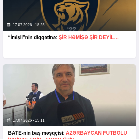
17.07.2026 - 18:25
“İmişli”nin diqqətinə:
ŞIR HƏMIŞƏ ŞIR DEYIL…
17.07.2026 - 15:11
BATE-nin baş məşqçisi:
AZƏRBAYCAN FUTBOLU