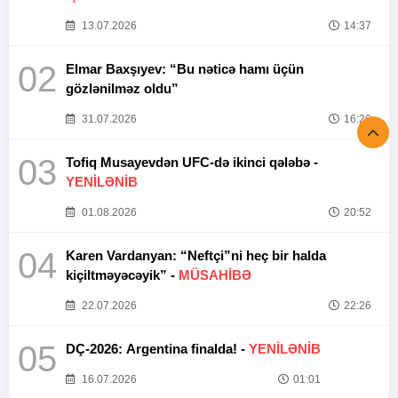
13.07.2026
14:37
02
Elmar Baxşıyev: “Bu nəticə hamı üçün
gözlənilməz oldu”
31.07.2026
16:26
03
Tofiq Musayevdən UFC-də ikinci qələbə -
YENİLƏNİB
01.08.2026
20:52
04
Karen Vardanyan: “Neftçi”ni heç bir halda
kiçiltməyəcəyik” -
MÜSAHİBƏ
22.07.2026
22:26
05
DÇ-2026: Argentina finalda! -
YENİLƏNİB
16.07.2026
01:01