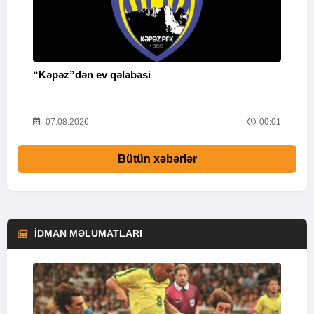
“Kəpəz”dən ev qələbəsi
Q
i
52
07.08.2026
00:01
Bütün xəbərlər
İDMAN MƏLUMATLARI