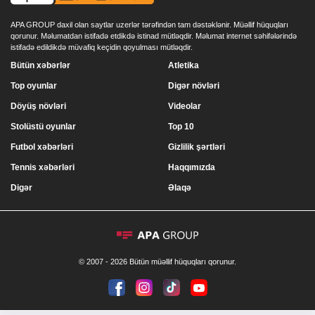
APA GROUP daxil olan saytlar uzerlər tərəfindən tam dəstəklənir. Müəllif hüquqları
qorunur. Məlumatdan istifadə etdikdə istinad mütləqdir. Məlumat internet səhifələrində
istifadə edildikdə müvafiq keçidin qoyulması mütləqdir.
Bütün xəbərlər
Atletika
Top oyunlar
Digər növləri
Döyüş növləri
Videolar
Stolüstü oyunlar
Top 10
Futbol xəbərləri
Gizlilik şərtləri
Tennis xəbərləri
Haqqımızda
Digər
Əlaqə
© 2007 - 2026 Bütün müəllif hüquqları qorunur.