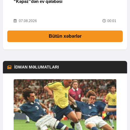
“Kəpəz”dən ev qələbəsi
Q
i
03
07.08.2026
00:01
Bütün xəbərlər
İDMAN MƏLUMATLARI