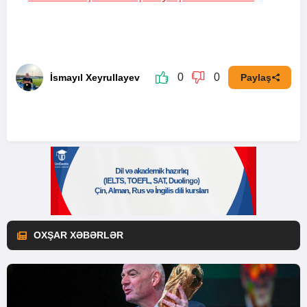
0
0
İsmayıl Xeyrullayev
Paylaş
OXŞAR XƏBƏRLƏR