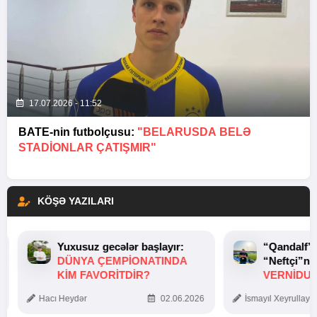
17.07.2026 - 11:52
BATE-nin futbolçusu:
"BELARUSDA BELƏ
STADIONLAR ÇATIŞMIR"
KÖŞƏ YAZILARI
Yuxusuz gecələr başlayır:
“Qandalf”
DÜNYA ÇEMPIONATINDA
“Neftçi”ni
KIM FAVORITDIR?
VERNİDUB
TOXUNUŞ
Hacı Heydər
02.06.2026
İsmayıl Xeyrullaye