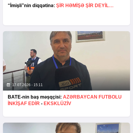
“İmişli”nin diqqətinə:
ŞIR HƏMIŞƏ ŞIR DEYIL…
17.07.2026 - 15:11
BATE-nin baş məşqçisi:
AZƏRBAYCAN FUTBOLU
INKIŞAF EDIR
-
EKSKLÜZİV