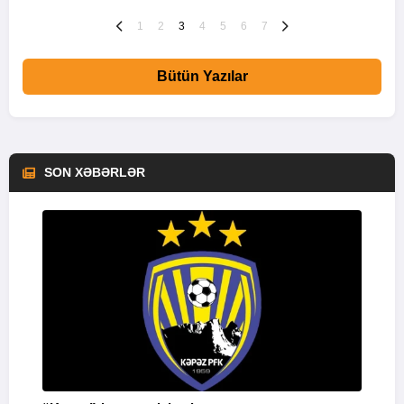
1
2
3
4
5
6
7
Bütün Yazılar
SON XƏBƏRLƏR