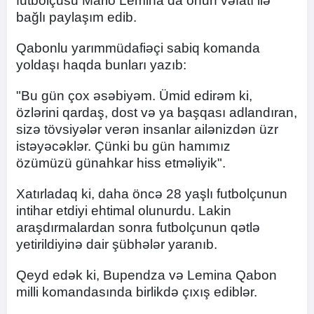
futbolçusu Mario Lemina da onun vəfatı ilə
bağlı paylaşım edib.
Qabonlu yarımmüdafiəçi sabiq komanda
yoldaşı haqda bunları yazıb:
"Bu gün çox əsəbiyəm. Ümid edirəm ki,
özlərini qardaş, dost və ya başqası adlandıran,
sizə tövsiyələr verən insanlar ailənizdən üzr
istəyəcəklər. Çünki bu gün hamımız
özümüzü günahkar hiss etməliyik".
Xatırladaq ki, daha öncə 28 yaşlı futbolçunun
intihar etdiyi ehtimal olunurdu. Lakin
araşdırmalardan sonra futbolçunun qətlə
yetirildiyinə dair şübhələr yaranıb.
Qeyd edək ki, Bupendza və Lemina Qabon
milli komandasında birlikdə çıxış ediblər.