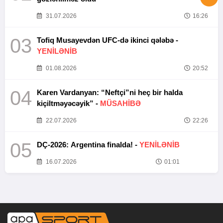
31.07.2026
16:26
03
Tofiq Musayevdən UFC-də ikinci qələbə -
YENİLƏNİB
01.08.2026
20:52
04
Karen Vardanyan: “Neftçi”ni heç bir halda
kiçiltməyəcəyik” -
MÜSAHİBƏ
22.07.2026
22:26
05
DÇ-2026: Argentina finalda! -
YENİLƏNİB
16.07.2026
01:01