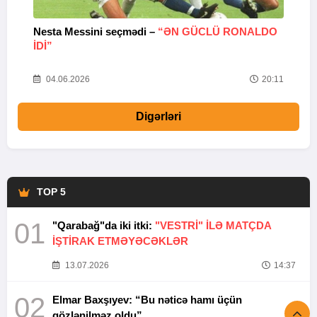
Nesta Messini seçmədi –
“ƏN GÜCLÜ RONALDO
“
IDI”
V
20
04.06.2026
20:11
Digərləri
TOP 5
01
"Qarabağ"da iki itki:
"VESTRİ" İLƏ MATÇDA
İŞTİRAK ETMƏYƏCƏKLƏR
13.07.2026
14:37
02
Elmar Baxşıyev: “Bu nəticə hamı üçün
gözlənilməz oldu”