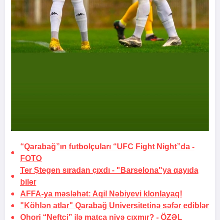
“Qarabağ”ın futbolçuları “UFC Fight Night”da -
FOTO
Ter Ştegen sıradan çıxdı -
"Barselona"ya qayıda
bilər
AFFA-ya məsləhət:
Aqil Nəbiyevi klonlayaq!
"Köhlən atlar" Qarabağ Universitetinə səfər ediblər
Ohori “Neftçi” ilə matça niyə çıxmır? -
ÖZƏL