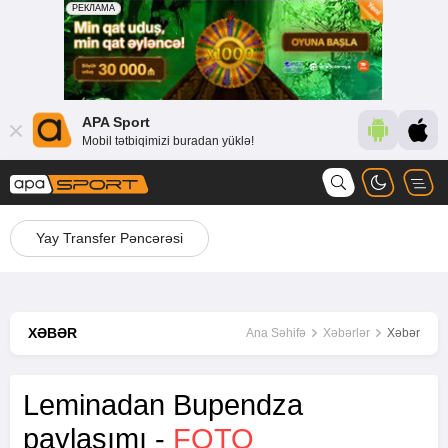
APA Sport
Mobil tətbiqimizi buradan yüklə!
Yay Transfer Pəncərəsi
XƏBƏR
Ana Səhifə
Xəbərlər
Xəbər
Leminadan Bupendza
paylaşımı -
FOTO