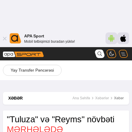
APA Sport
Mobil tətbiqimizi buradan yüklə!
Yay Transfer Pəncərəsi
XƏBƏR
Ana Səhifə
Xəbərlər
Xəbər
"Tuluza" və "Reyms" növbəti
MƏRHƏLƏDƏ