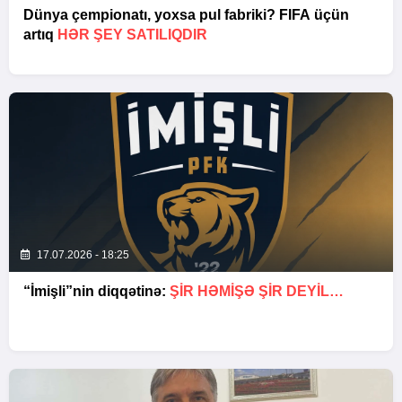
Dünya çempionatı, yoxsa pul fabriki? FIFA üçün
artıq
HƏR ŞEY SATILIQDIR
17.07.2026 - 18:25
“İmişli”nin diqqətinə:
ŞIR HƏMIŞƏ ŞIR DEYIL…