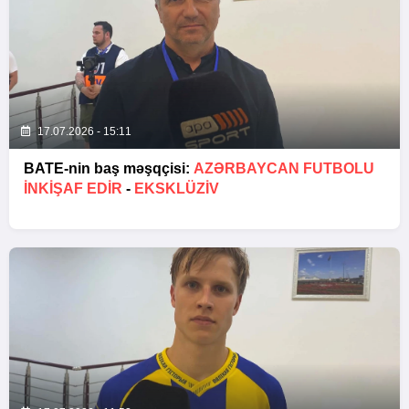
17.07.2026 - 15:11
BATE-nin baş məşqçisi:
AZƏRBAYCAN FUTBOLU
INKIŞAF EDIR
-
EKSKLÜZİV