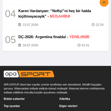
04
Karen Vardanyan: “Neftçi”ni heç bir halda
kiçiltməyəcəyik” -
MÜSAHİBƏ
22.07.2026
22:26
05
DÇ-2026: Argentina finalda! -
YENİLƏNİB
16.07.2026
01:01
APA GROUP daxil olan saytlar uzerlər tərəfindən tam dəstəklənir. Müəllif hüquqları
qorunur. Məlumatdan istifadə etdikdə istinad mütləqdir. Məlumat internet səhifələrində
istifadə edildikdə müvafiq keçidin qoyulması mütləqdir.
Bütün xəbərlər
Atletika
Top oyunlar
Digər növləri