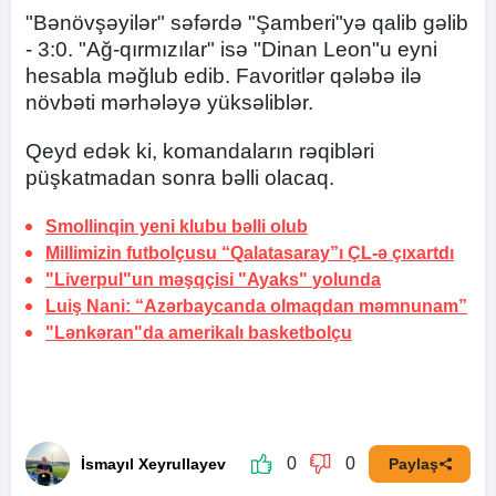
"Bənövşəyilər" səfərdə "Şamberi"yə qalib gəlib
- 3:0. "Ağ-qırmızılar" isə "Dinan Leon"u eyni
hesabla məğlub edib. Favoritlər qələbə ilə
növbəti mərhələyə yüksəliblər.
Qeyd edək ki, komandaların rəqibləri
püşkatmadan sonra bəlli olacaq.
Smollinqin yeni klubu bəlli olub
Millimizin futbolçusu “Qalatasaray”ı ÇL-ə çıxartdı
"Liverpul"un məşqçisi "Ayaks"
yolunda
Luiş Nani: “Azərbaycanda olmaqdan məmnunam”
"Lənkəran"da amerikalı basketbolçu
0
0
İsmayıl Xeyrullayev
Paylaş