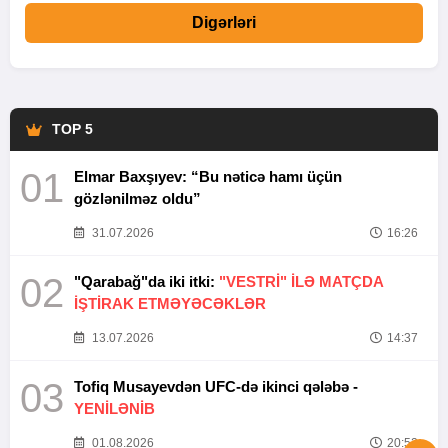
Digərləri
TOP 5
01
Elmar Baxşıyev: “Bu nəticə hamı üçün
gözlənilməz oldu”
31.07.2026
16:26
02
"Qarabağ"da iki itki:
"VESTRİ" İLƏ MATÇDA
İŞTİRAK ETMƏYƏCƏKLƏR
13.07.2026
14:37
03
Tofiq Musayevdən UFC-də ikinci qələbə -
YENİLƏNİB
01.08.2026
20:52