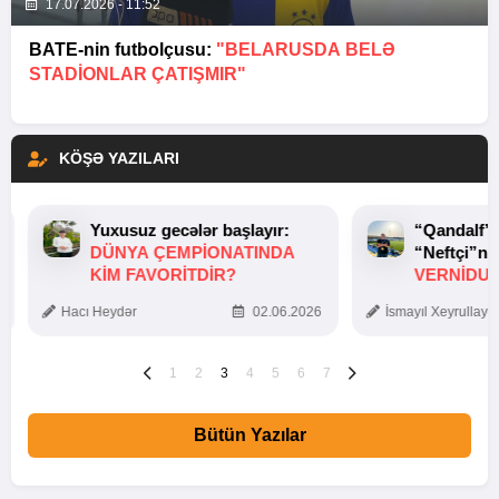
17.07.2026 - 11:52
BATE-nin futbolçusu:
"BELARUSDA BELƏ
STADIONLAR ÇATIŞMIR"
KÖŞƏ YAZILARI
Yuxusuz gecələr başlayır:
“Qandalf”
DÜNYA ÇEMPIONATINDA
“Neftçi”ni
KIM FAVORITDIR?
VERNİDUB
TOXUNUŞ
Hacı Heydər
02.06.2026
İsmayıl Xeyrullaye
1
2
3
4
5
6
7
Bütün Yazılar