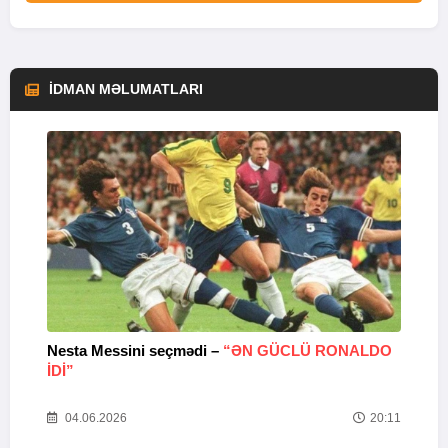
İDMAN MƏLUMATLARI
Nesta Messini seçmədi –
“ƏN GÜCLÜ RONALDO
“
IDI”
V
20
04.06.2026
20:11