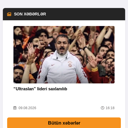
SON XƏBƏRLƏR
“Ultraslan” lideri saxlanılıb
“
R
04
09.08.2026
16:18
Bütün xəbərlər