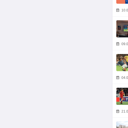
10.0
09.0
04.0
21.0