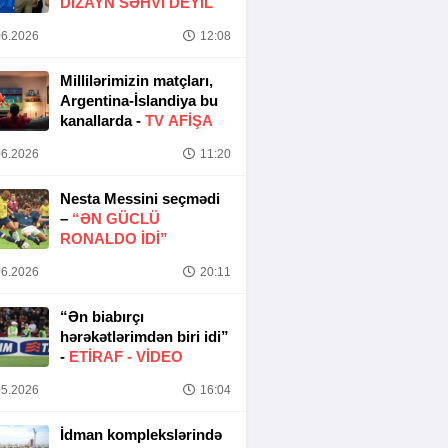
DIZAYN SƏHVI DEYIL
6.2026
12:08
Millilərimizin matçları,
Argentina-İslandiya bu
kanallarda -
TV AFİŞA
6.2026
11:20
Nesta Messini seçmədi
–
“ƏN GÜCLÜ
RONALDO IDI”
6.2026
20:11
“Ən biabırçı
hərəkətlərimdən biri idi”
-
ETIRAF -
VİDEO
5.2026
16:04
İdman komplekslərində