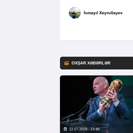
İsmayıl Xeyrullayev
OXŞAR XƏBƏRLƏR
22.07.2026 - 15:46