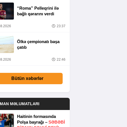
“Roma” Pelleqrini ilə
bağlı qərarını verdi
8.2026
23:37
Ölkə çempionatı başa
çatıb
8.2026
22:46
Bütün xəbərlər
DMAN MƏLUMATLARI
Haitinin formasında
Polşa bayrağı –
SƏBƏBI