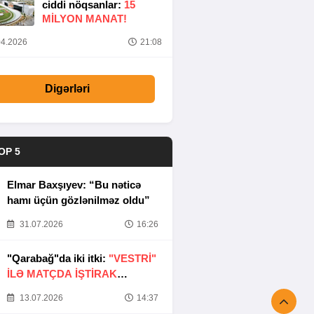
ciddi nöqsanlar:
15
MILYON MANAT!
4.2026
21:08
Digərləri
OP 5
Elmar Baxşıyev: “Bu nəticə
hamı üçün gözlənilməz oldu”
31.07.2026
16:26
"Qarabağ"da iki itki:
"VESTRİ"
İLƏ MATÇDA İŞTİRAK
ETMƏYƏCƏKLƏR
13.07.2026
14:37