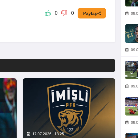
0
0
Paylaş
09.0
09.0
09.0
09.0
17.07.2026 - 18:25