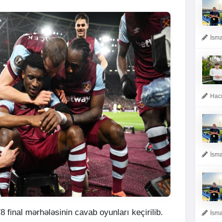
İsma
Hacı
İsma
 final mərhələsinin cavab oyunları keçirilib.
İsma