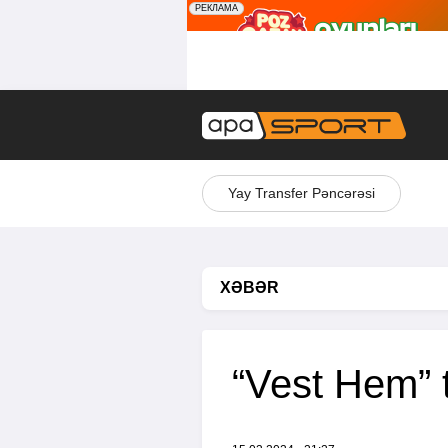
Yay Transfer Pəncərəsi
XƏBƏR
“Vest Hem” t