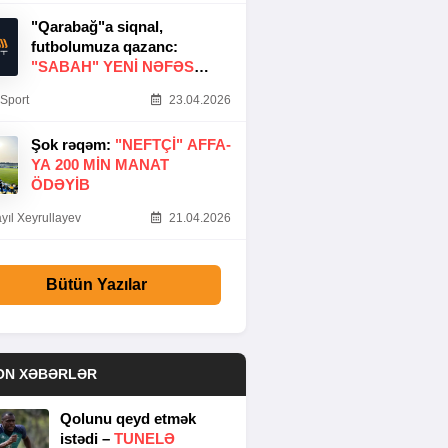
"Qarabağ"a siqnal,
futbolumuza qazanc:
"SABAH" YENI NƏFƏS
GƏTIRDI
Sport
23.04.2026
Şok rəqəm:
"NEFTÇI" AFFA-
YA 200 MIN MANAT
ÖDƏYIB
yıl Xeyrullayev
21.04.2026
Bütün Yazılar
ON XƏBƏRLƏR
Qolunu qeyd etmək
istədi –
TUNELƏ