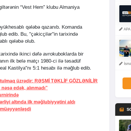
ngiltərənin “Vest Hem” klubu Almaniya
böyükhesablı qələbə qazanıb. Komanda
APA 
ub edib. Bu, "çəkicçilər"in tarixində
blı qələbə olub.
arixində ikinci dəfə avrokuboklarda bir
ın ilk belə matçı 1980-ci ilə təsadüf
İsma
Real Kastilya"nı 5:1 hesabı ilə məğlub edib.
tulmaq üzrədir:
RƏSMİ TƏKLİF GÖZLƏNİLİR
 nəsə edək, alınmadı”
urnirində
liyi altında ilk məğlubiyyətini
aldı
ri müəyyənləşdi
S