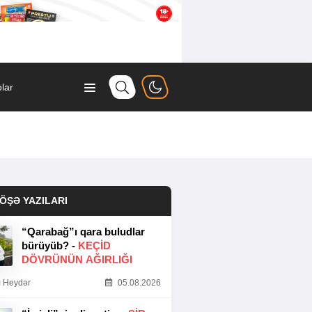
lar
ÖŞƏ YAZILARI
“Qarabağ”ı qara buludlar
bürüyüb? -
KEÇID
DÖVRÜNÜN AĞIRLIĞI
 Heydər
05.08.2026