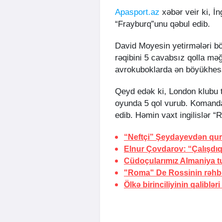
Apasport.az
xəbər veir ki, İ
“Frayburq”unu qəbul edib.
David Moyesin yetirmələri 
rəqibini 5 cavabsız qolla məğl
avrokuboklarda ən böyükhesa
Qeyd edək ki, London klubu t
oyunda 5 qol vurub. Komandan
edib. Həmin vaxt ingilislər “
“Neftçi” Şeydayevdən qur
Elnur Çovdarov: “Çalışdıq
Cüdoçularımız Almaniya
t
"Roma" De Rossinin rəhbər
Ölkə birinciliyinin qaliblə