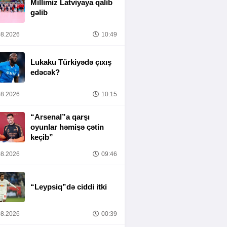
Millimiz Latviyaya qalib
gəlib
8.2026
10:49
Lukaku Türkiyədə çıxış
edəcək?
8.2026
10:15
“Arsenal”a qarşı
oyunlar həmişə çətin
keçib”
8.2026
09:46
“Leypsiq”də ciddi itki
8.2026
00:39