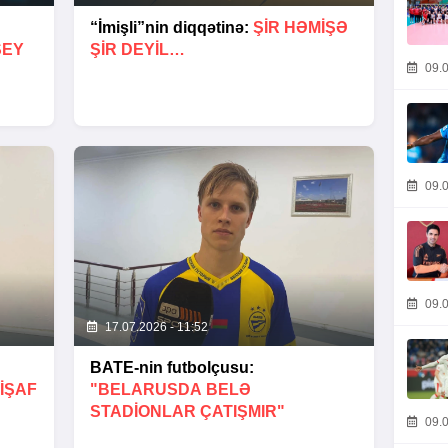
“İmişli”nin diqqətinə:
ŞIR HƏMIŞƏ
ŞEY
ŞIR DEYIL…
09.0
09.0
09.0
17.07.2026 - 11:52
BATE-nin futbolçusu:
IŞAF
"BELARUSDA BELƏ
STADIONLAR ÇATIŞMIR"
09.0