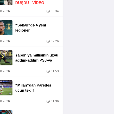
DÜŞDÜ
-
VİDEO
8.2026
13:34
“Səbail”də 4 yeni
legioner
8.2026
12:26
Yaponiya millisinin üzvü
addım-addım PSJ-yə
8.2026
11:53
“Milan”dan Paredes
üçün təklif
8.2026
11:36