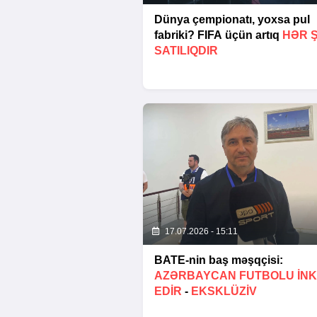
Dünya çempionatı, yoxsa pul
fabriki? FIFA üçün artıq
HƏR 
SATILIQDIR
17.07.2026 - 15:11
BATE-nin baş məşqçisi:
AZƏRBAYCAN FUTBOLU INK
EDIR
-
EKSKLÜZİV