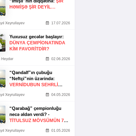
“İmişli”nin diqqətinə:
ŞIR
HƏMIŞƏ ŞIR DEYIL…
yıl Xeyrullayev
17.07.2026
Yuxusuz gecələr başlayır:
DÜNYA ÇEMPIONATINDA
KIM FAVORITDIR?
 Heydər
02.06.2026
“Qandalf”ın çubuğu
“Neftçi”nin üzərində:
VERNİDUBUN SEHRLİ
TOXUNUŞU
yıl Xeyrullayev
04.05.2026
“Qarabağ” çempionluğu
necə əldən verdi? -
TITULSUZ MÖVSÜMÜN 7
SƏBƏBI
yıl Xeyrullayev
01.05.2026