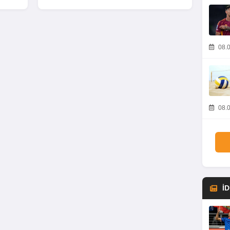
08.0
08.0
İ