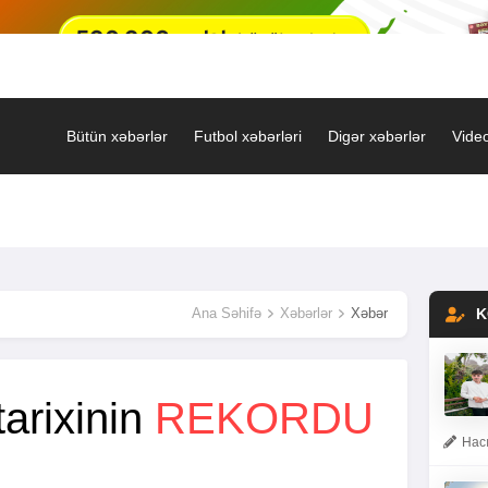
Bütün xəbərlər
Futbol xəbərləri
Digər xəbərlər
Video
Ana Səhifə
Xəbərlər
Xəbər
K
arixinin
REKORDU
Hacı