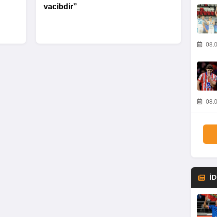
vacibdir”
08.0
08.0
İ