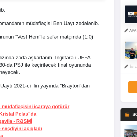
ib.
komandanın müdafiəçisi Ben Uayt zədələnib.
APA 
runun "Vest Hem"lə səfər matçında (1:0)
zində zədə aşkarlanıb. İngiltərəli UEFA
0-da PSJ ilə keçiriləcək final oyununda
İsma
məyəcək.
Uaytı 2021-ci ilin yayında "Brayton"dan
 müdafiəçisini icarəyə götürür
Kristal Pelas”da
S
avilə -
RƏSMİ
 seçdiyini açıqladı
ya