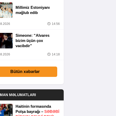
Millimiz Estoniyanı
məğlub edib
8.2026
14:56
Simeone: “Alvares
bizim üçün çox
vacibdir”
8.2026
14:18
Bütün xəbərlər
DMAN MƏLUMATLARI
Haitinin formasında
Polşa bayrağı –
SƏBƏBI