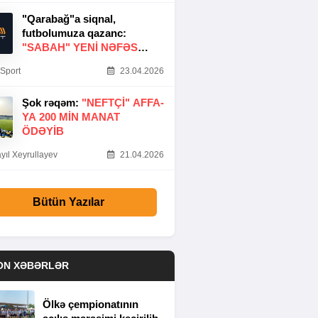
"Qarabağ"a siqnal,
futbolumuza qazanc:
"SABAH" YENI NƏFƏS
GƏTIRDI
Sport
23.04.2026
Şok rəqəm:
"NEFTÇI" AFFA-
YA 200 MIN MANAT
ÖDƏYIB
yıl Xeyrullayev
21.04.2026
Bütün Yazılar
ON XƏBƏRLƏR
Ölkə çempionatının