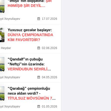
“İmişli”nin diqqətinə:
ŞIR
HƏMIŞƏ ŞIR DEYIL…
yıl Xeyrullayev
17.07.2026
Yuxusuz gecələr başlayır:
DÜNYA ÇEMPIONATINDA
KIM FAVORITDIR?
 Heydər
02.06.2026
“Qandalf”ın çubuğu
“Neftçi”nin üzərində:
VERNİDUBUN SEHRLİ
TOXUNUŞU
yıl Xeyrullayev
04.05.2026
“Qarabağ” çempionluğu
necə əldən verdi? -
TITULSUZ MÖVSÜMÜN 7
SƏBƏBI
yıl Xeyrullayev
01.05.2026