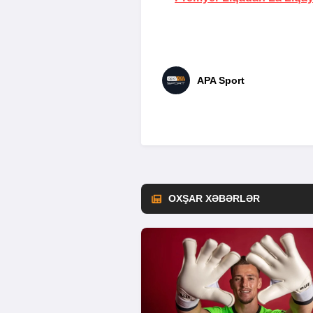
APA Sport
OXŞAR XƏBƏRLƏR