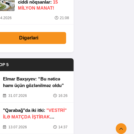
ciddi nöqsanlar:
15
MILYON MANAT!
4.2026
21:08
Digərləri
OP 5
Elmar Baxşıyev: “Bu nəticə
hamı üçün gözlənilməz oldu”
31.07.2026
16:26
"Qarabağ"da iki itki:
"VESTRİ"
İLƏ MATÇDA İŞTİRAK
ETMƏYƏCƏKLƏR
13.07.2026
14:37