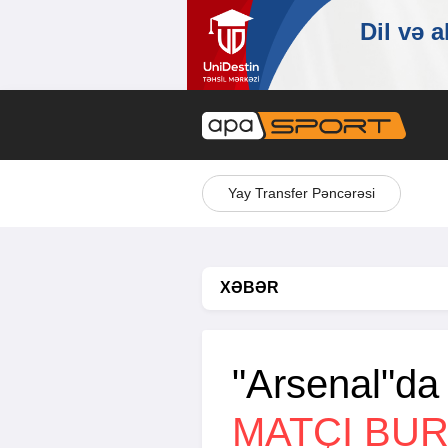
Yay Transfer Pəncərəsi
XƏBƏR
"Arsenal"da c
MATÇI BU