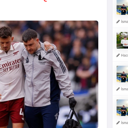
İsma
Hacı
İsma
İsma