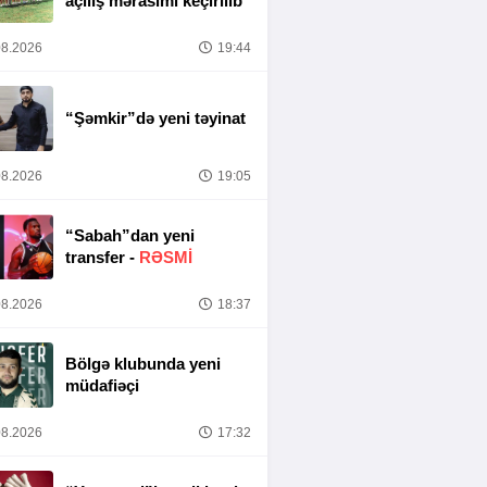
açılış mərasimi keçirilib
8.2026
19:44
“Şəmkir”də yeni təyinat
8.2026
19:05
“Sabah”dan yeni
transfer -
RƏSMİ
8.2026
18:37
Bölgə klubunda yeni
müdafiəçi
8.2026
17:32