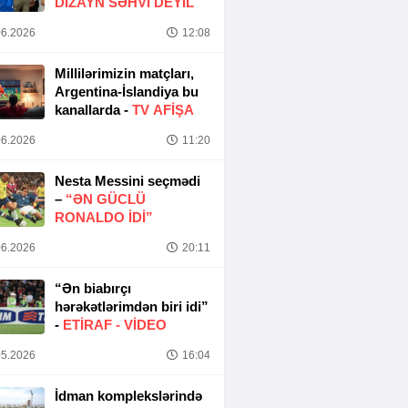
DIZAYN SƏHVI DEYIL
6.2026
12:08
Millilərimizin matçları,
Argentina-İslandiya bu
kanallarda -
TV AFİŞA
6.2026
11:20
Nesta Messini seçmədi
–
“ƏN GÜCLÜ
RONALDO IDI”
6.2026
20:11
“Ən biabırçı
hərəkətlərimdən biri idi”
-
ETIRAF -
VİDEO
5.2026
16:04
İdman komplekslərində