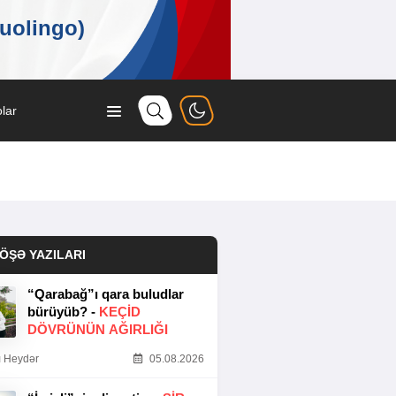
lar
ÖŞƏ YAZILARI
“Qarabağ”ı qara buludlar
bürüyüb? -
KEÇID
DÖVRÜNÜN AĞIRLIĞI
 Heydər
05.08.2026