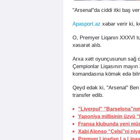
"Arsenal"da ciddi itki baş ver
Apasport.az
xəbər verir ki, 
O, Premyer Liqanın XXXVI tu
xəsarət alıb.
Arxa xətt oyunçusunun sağ di
Çempionlar Liqasının mayın 3
komandasına kömək edə bil
Qeyd edək ki, "Arsenal" Ben 
transfer edib.
“Liverpul” “Barselona”nın
Yaponiya millisinin üzvü “
Fransa klubunda yeni müq
Xabi Alonso “Çelsi”ni niyə
Premyer Liqadan La Liqa