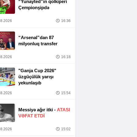
“Yunayted”in qolkiperi
Çempionşipdə
8.2026
16:36
“Arsenal”dan 87
milyonluq transfer
8.2026
16:18
"Ganja Cup 2026"
üzgüçülük yarışı
yekunlaşıb
8.2026
15:54
Messiyə ağır itki -
ATASI
VƏFAT ETDI
8.2026
15:02