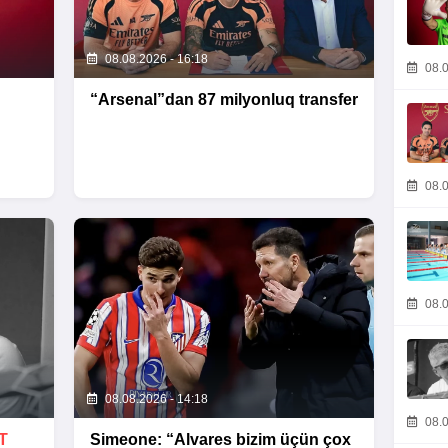
08.08.2026 - 16:18
08.0
“Arsenal”dan 87 milyonluq transfer
08.0
08.0
08.08.2026 - 14:18
08.0
T
Simeone: “Alvares bizim üçün çox