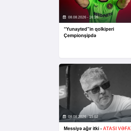
08.08.2026 - 16:36
“Yunayted”in qolkiperi
Çempionşipdə
08.08.2026 - 15:02
Messiyə ağır itki -
ATASI VƏFA