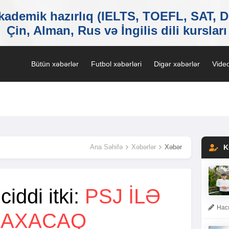
Bütün xəbərlər
Futbol xəbərləri
Digər xəbərlər
Video
Ana Səhifə
Xəbərlər
Xəbər
K
iddi itki:
PSJ İLƏ
Hacı
RAXACAQ