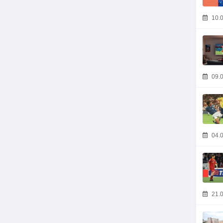
10.0
09.0
04.0
21.0