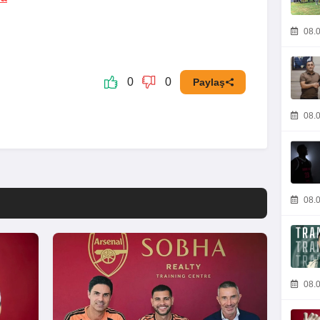
08.0
0
0
Paylaş
08.0
08.0
08.0