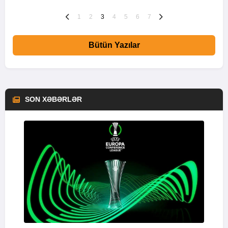
1
2
3
4
5
6
7
Bütün Yazılar
SON XƏBƏRLƏR