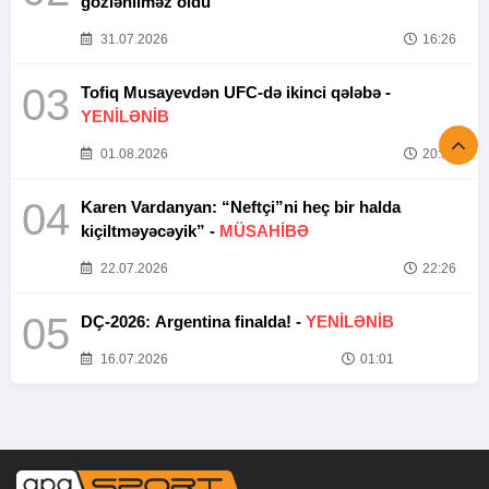
gözlənilməz oldu”
31.07.2026
16:26
03
Tofiq Musayevdən UFC-də ikinci qələbə -
YENİLƏNİB
01.08.2026
20:52
04
Karen Vardanyan: “Neftçi”ni heç bir halda
kiçiltməyəcəyik” -
MÜSAHİBƏ
22.07.2026
22:26
05
DÇ-2026: Argentina finalda! -
YENİLƏNİB
16.07.2026
01:01