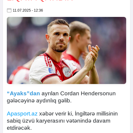
11.07.2025 - 12:36
“Ayaks”dan
ayrılan Cordan Hendersonun
gələcəyinə aydınlıq gəlib.
Apasport.az
xəbər verir ki, İngiltərə millisinin
sabiq üzvü karyerasını vətənində davam
etdirəcək.