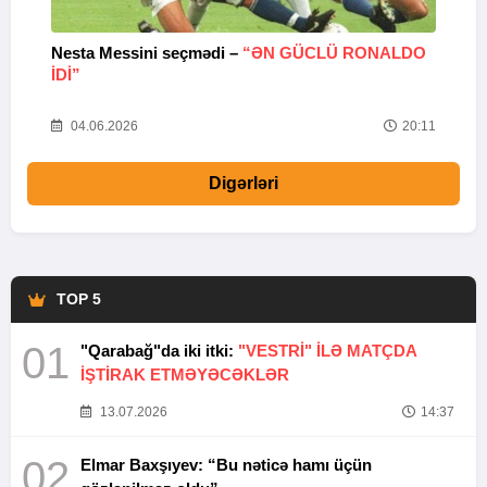
Nesta Messini seçmədi –
“ƏN GÜCLÜ RONALDO
“
IDI”
V
20
04.06.2026
20:11
Digərləri
TOP 5
01
"Qarabağ"da iki itki:
"VESTRİ" İLƏ MATÇDA
İŞTİRAK ETMƏYƏCƏKLƏR
13.07.2026
14:37
02
Elmar Baxşıyev: “Bu nəticə hamı üçün