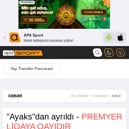
APA Sport
Mobil tətbiqimizi buradan yüklə!
Yay Transfer Pəncərəsi
XƏBƏR
Ana Səhifə
Xəbərlər
Xəbər
"Ayaks"dan ayrıldı -
PREMYER
LIQAYA QAYIDIR