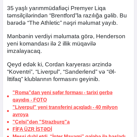
35 yaşlı yarımmüdafiəçi Premyer Liqa
təmsilçilərindən “Brentford”la razılığa gəlib. Bu
barədə “The Athletic” nəşri məlumat yayıb.
Mənbənin verdiyi məlumata görə, Henderson
yeni komandası ilə 2 illik müqavilə
imzalayacaq.
Qeyd edək ki, Cordan karyerası ərzində
“Koventri”, “Liverpul”, “Sanderlend” və “Əl-
İttifaq” klublarının formasını geyinib.
"Roma"dan yeni səfər forması -
tarixi gerbə
qayıdış
-
FOTO
"Liverpul" yeni transferini açıqladı -
40 milyon
avroya
"Çelsi"dən "Strazburq"a
FİFA
ÜZR İSTƏDİ
Messi dubl etdi, “İnter Mayami” qələbə ilə başladı