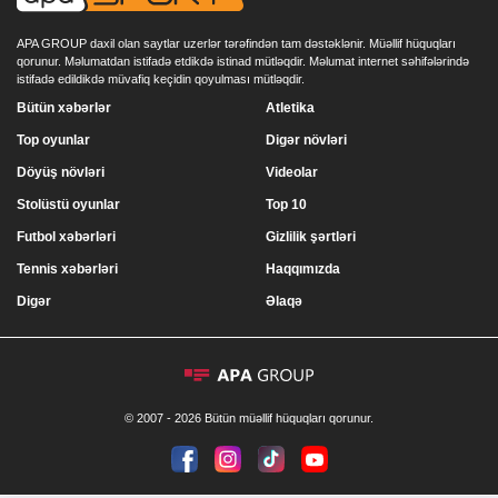
APA GROUP daxil olan saytlar uzerlər tərəfindən tam dəstəklənir. Müəllif hüquqları
qorunur. Məlumatdan istifadə etdikdə istinad mütləqdir. Məlumat internet səhifələrində
istifadə edildikdə müvafiq keçidin qoyulması mütləqdir.
Bütün xəbərlər
Atletika
Top oyunlar
Digər növləri
Döyüş növləri
Videolar
Stolüstü oyunlar
Top 10
Futbol xəbərləri
Gizlilik şərtləri
Tennis xəbərləri
Haqqımızda
Digər
Əlaqə
© 2007 - 2026 Bütün müəllif hüquqları qorunur.