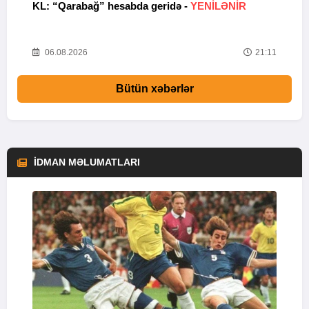
KL: “Qarabağ” hesabda geridə -
YENİLƏNİR
K
Y
22
06.08.2026
21:11
Bütün xəbərlər
İDMAN MƏLUMATLARI