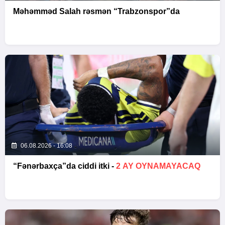
Məhəmməd Salah rəsmən “Trabzonspor”da
06.08.2026 - 16:08
“Fənərbaxça”da ciddi itki -
2 AY OYNAMAYACAQ