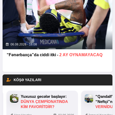
06.08.2026 - 16:08
“Fənərbaxça”da ciddi itki -
2 AY OYNAMAYACAQ
KÖŞƏ YAZILARI
Yuxusuz gecələr başlayır:
“Qandalf”
DÜNYA ÇEMPIONATINDA
“Neftçi”ni
KIM FAVORITDIR?
VERNİDUB
TOXUNUŞ