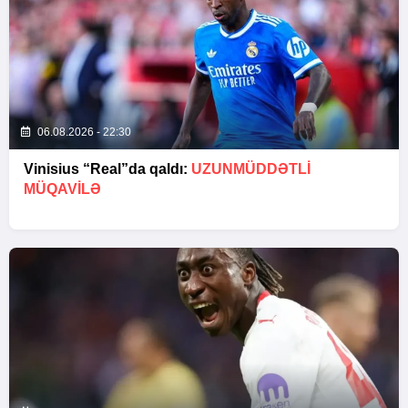
06.08.2026 - 22:30
Vinisius “Real”da qaldı:
UZUNMÜDDƏTLİ
MÜQAVİLƏ