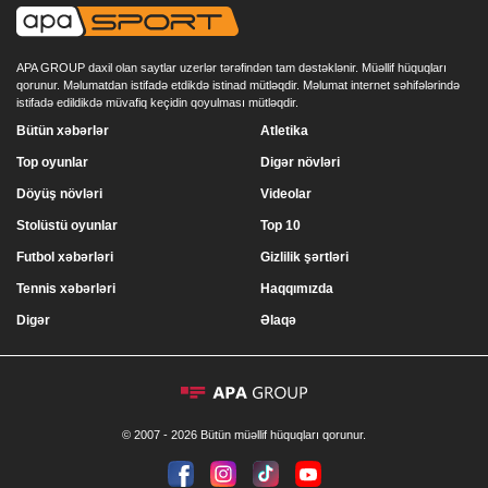
APA GROUP daxil olan saytlar uzerlər tərəfindən tam dəstəklənir. Müəllif hüquqları
qorunur. Məlumatdan istifadə etdikdə istinad mütləqdir. Məlumat internet səhifələrində
istifadə edildikdə müvafiq keçidin qoyulması mütləqdir.
Bütün xəbərlər
Atletika
Top oyunlar
Digər növləri
Döyüş növləri
Videolar
Stolüstü oyunlar
Top 10
Futbol xəbərləri
Gizlilik şərtləri
Tennis xəbərləri
Haqqımızda
Digər
Əlaqə
© 2007 - 2026 Bütün müəllif hüquqları qorunur.