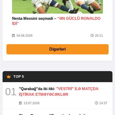
Nesta Messini seçmədi –
“ƏN GÜCLÜ RONALDO
“
IDI”
V
20
04.06.2026
20:11
Digərləri
TOP 5
01
"Qarabağ"da iki itki:
"VESTRİ" İLƏ MATÇDA
İŞTİRAK ETMƏYƏCƏKLƏR
13.07.2026
14:37