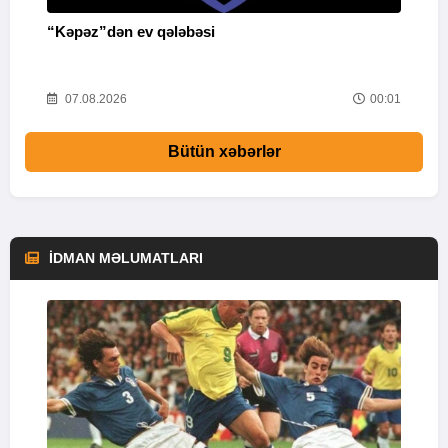
“Kəpəz”dən ev qələbəsi
Q
i
52
07.08.2026
00:01
Bütün xəbərlər
İDMAN MƏLUMATLARI