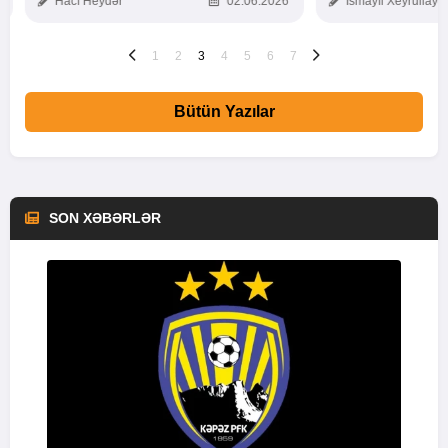
Hacı Heydər
02.06.2026
İsmayıl Xeyrullaye
1
2
3
4
5
6
7
Bütün Yazılar
SON XƏBƏRLƏR