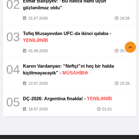
02
Elmar Baxşıyev: “Bu nəticə hamı üçün
gözlənilməz oldu”
31.07.2026
16:26
03
Tofiq Musayevdən UFC-də ikinci qələbə -
YENİLƏNİB
01.08.2026
20:52
04
Karen Vardanyan: “Neftçi”ni heç bir halda
kiçiltməyəcəyik” -
MÜSAHİBƏ
22.07.2026
22:26
05
DÇ-2026: Argentina finalda! -
YENİLƏNİB
16.07.2026
01:01