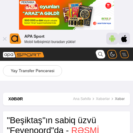
APA Sport
Mobil tətbiqimizi buradan yüklə!
Yay Transfer Pəncərəsi
XƏBƏR
Ana Səhifə
Xəbərlər
Xəbər
"Beşiktaş"ın sabiq üzvü
"Feyenoord"da -
RƏSMİ