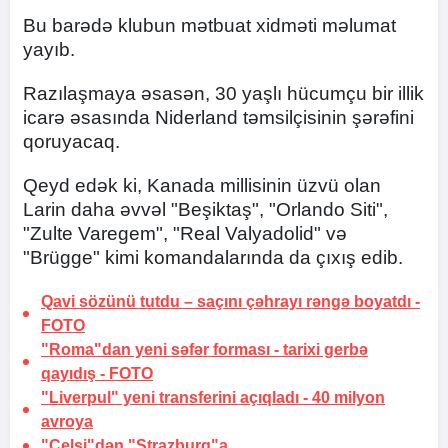
Bu barədə klubun mətbuat xidməti məlumat
yayıb.
Razılaşmaya əsasən, 30 yaşlı hücumçu bir illik
icarə əsasında Niderland təmsilçisinin şərəfini
qoruyacaq.
Qeyd edək ki, Kanada millisinin üzvü olan
Larin daha əvvəl "Beşiktaş", "Orlando Siti",
"Zulte Varegem", "Real Valyadolid" və
"Brügge" kimi komandalarında da çıxış edib.
Qavi sözünü tutdu –
saçını çəhrayı rəngə boyatdı
-
FOTO
"Roma"dan yeni səfər forması -
tarixi gerbə
qayıdış
-
FOTO
"Liverpul" yeni transferini açıqladı -
40 milyon
avroya
"Çelsi"dən "Strazburq"a