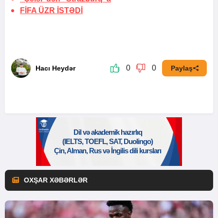
FİFA
ÜZR İSTƏDİ
0
0
Hacı Heydər
Paylaş
OXŞAR XƏBƏRLƏR