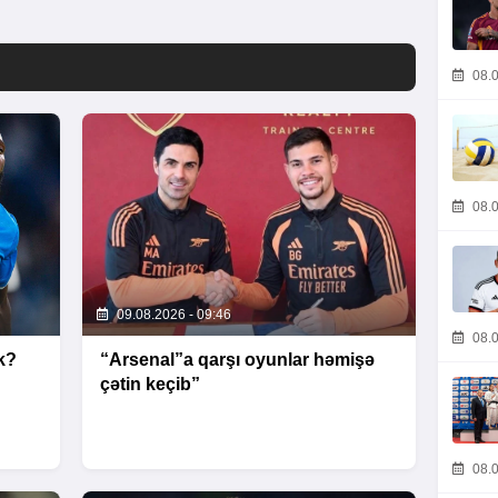
08.0
08.0
09.08.2026 - 09:46
08.0
k?
“Arsenal”a qarşı oyunlar həmişə
çətin keçib”
08.0