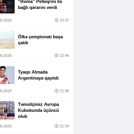
“Roma” Pelleqrini ilə
bağlı qərarını verdi
8.2026
23:37
Ölkə çempionatı başa
çatıb
8.2026
22:46
Tyaqo Almada
Argentinaya qayıtdı
8.2026
21:58
Təmsilçimiz Avropa
Kubokunda üçüncü
olub
8.2026
21:34