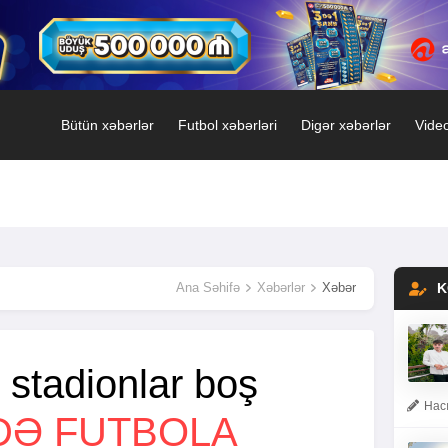
Bütün xəbərlər
Futbol xəbərləri
Digər xəbərlər
Video
Ana Səhifə
Xəbərlər
Xəbər
K
stadionlar boş
Hacı
DƏ FUTBOLA