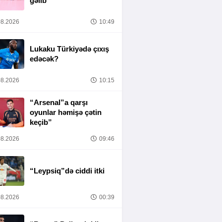
gəlib
8.2026
10:49
Lukaku Türkiyədə çıxış
edəcək?
8.2026
10:15
“Arsenal”a qarşı
oyunlar həmişə çətin
keçib”
8.2026
09:46
“Leypsiq”də ciddi itki
8.2026
00:39