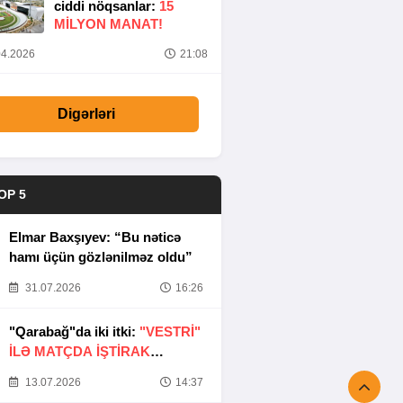
ciddi nöqsanlar:
15
MILYON MANAT!
4.2026
21:08
Digərləri
OP 5
Elmar Baxşıyev: “Bu nəticə
hamı üçün gözlənilməz oldu”
31.07.2026
16:26
"Qarabağ"da iki itki:
"VESTRİ"
İLƏ MATÇDA İŞTİRAK
ETMƏYƏCƏKLƏR
13.07.2026
14:37