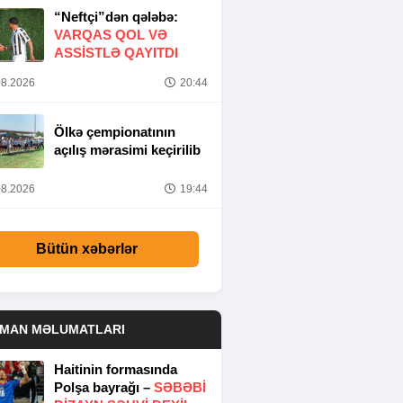
“Neftçi”dən qələbə:
VARQAS QOL VƏ
ASSİSTLƏ QAYITDI
8.2026
20:44
Ölkə çempionatının
açılış mərasimi keçirilib
8.2026
19:44
Bütün xəbərlər
DMAN MƏLUMATLARI
Haitinin formasında
Polşa bayrağı –
SƏBƏBI