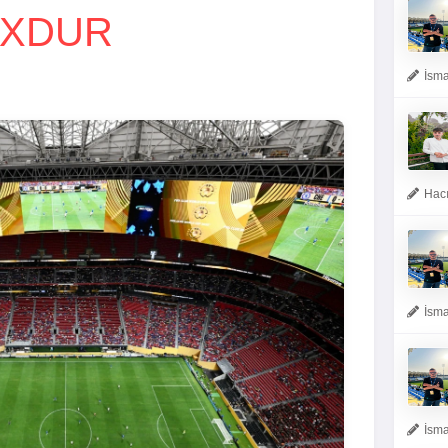
OXDUR
İsma
Hacı
İsma
İsma