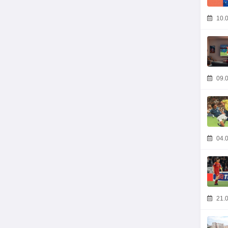
10.0
09.0
04.0
21.0