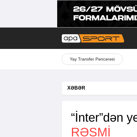
Yay Transfer Pəncərəsi
XƏBƏR
“İnter”dən y
RƏSMI