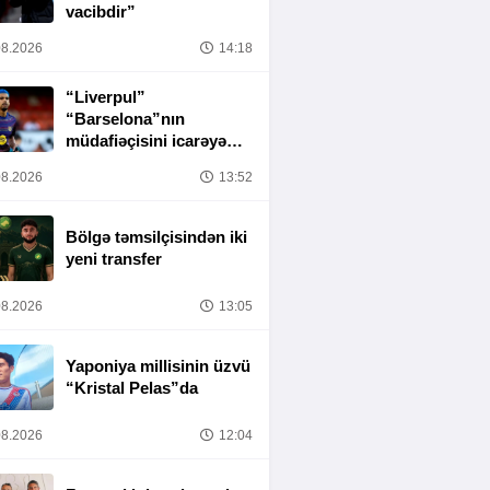
vacibdir”
8.2026
14:18
“Liverpul”
“Barselona”nın
müdafiəçisini icarəyə
götürür
8.2026
13:52
Bölgə təmsilçisindən iki
yeni transfer
8.2026
13:05
Yaponiya millisinin üzvü
“Kristal Pelas”da
8.2026
12:04