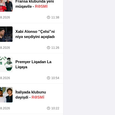
Fransa klubunda yeni
müqavilə -
RƏSMİ
8.2026
11:38
Xabi Alonso “Çelsi”ni
niyə seçdiyini açıqladı
8.2026
11:26
Premyer Liqadan La
Liqaya
8.2026
10:54
İtaliyada klubunu
dəyişdi -
RƏSMİ
8.2026
10:22