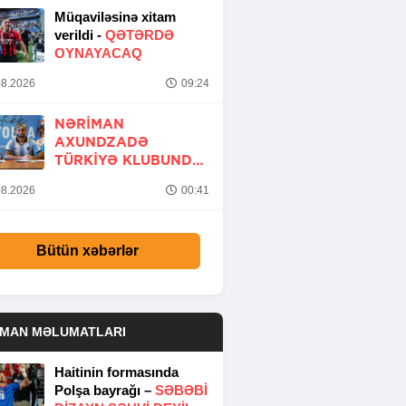
Müqaviləsinə xitam
verildi -
QƏTƏRDƏ
OYNAYACAQ
8.2026
09:24
NƏRIMAN
AXUNDZADƏ
TÜRKIYƏ KLUBUNDA
-
RƏSMİ
8.2026
00:41
Bütün xəbərlər
DMAN MƏLUMATLARI
Haitinin formasında
Polşa bayrağı –
SƏBƏBI