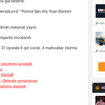
ilə gücləndirib.
“neradzurra” “Parma”dan Anj-Yoan Bonnini
APA 
dməti məlumat yayıb.
müqavilə imzalanıb.
37 oyunda 6 qol vurub, 4 məhsuldar ötürmə
İsma
 seçdiyini açıqladı
ya
-
RƏSMİ
 -
Qətərdə oynayacaq
lubunu dəyişdi
S