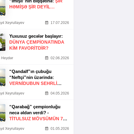
“İmişli”nin diqqətinə:
ŞIR
HƏMIŞƏ ŞIR DEYIL…
yıl Xeyrullayev
17.07.2026
Yuxusuz gecələr başlayır:
DÜNYA ÇEMPIONATINDA
KIM FAVORITDIR?
 Heydər
02.06.2026
“Qandalf”ın çubuğu
“Neftçi”nin üzərində:
VERNİDUBUN SEHRLİ
TOXUNUŞU
yıl Xeyrullayev
04.05.2026
“Qarabağ” çempionluğu
necə əldən verdi? -
TITULSUZ MÖVSÜMÜN 7
SƏBƏBI
yıl Xeyrullayev
01.05.2026