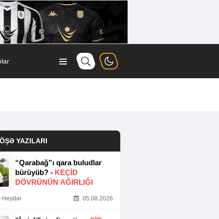
lar
ÖŞƏ YAZILARI
“Qarabağ”ı qara buludlar
bürüyüb? -
KEÇID
DÖVRÜNÜN AĞIRLIĞI
 Heydər
05.08.2026