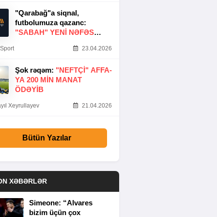
"Qarabağ"a siqnal,
futbolumuza qazanc:
"SABAH" YENI NƏFƏS
GƏTIRDI
Sport
23.04.2026
Şok rəqəm:
"NEFTÇI" AFFA-
YA 200 MIN MANAT
ÖDƏYIB
yıl Xeyrullayev
21.04.2026
Bütün Yazılar
ON XƏBƏRLƏR
Simeone: “Alvares
bizim üçün çox