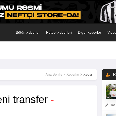
Bütün xəbərlər
Futbol xəbərləri
Digər xəbərlər
Video
Ana Səhifə
Xəbərlər
Xəbər
K
eni transfer
-
Hacı