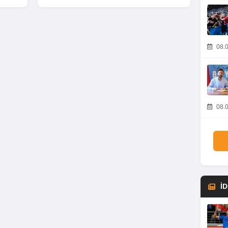
08.0
08.0
İ