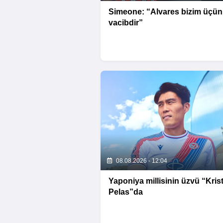
Simeone: “Alvares bizim üçün
vacibdir”
08.08.2026 - 12:04
Yaponiya millisinin üzvü “Krist
Pelas”da