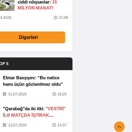
ciddi nöqsanlar:
15
MILYON MANAT!
4.2026
21:08
Digərləri
OP 5
Elmar Baxşıyev: “Bu nəticə
hamı üçün gözlənilməz oldu”
31.07.2026
16:26
"Qarabağ"da iki itki:
"VESTRİ"
İLƏ MATÇDA İŞTİRAK
ETMƏYƏCƏKLƏR
13.07.2026
14:37