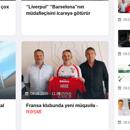
 çox
“Liverpul” “Barselona”nın
müdafiəçisini icarəyə götürür
08.0
08.0
08.0
08.08.2026 - 11:38
al
Fransa klubunda yeni müqavilə -
RƏSMİ
08.0