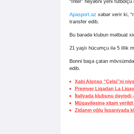
“İnter” heyətini yeni futbolçu 
Apasport.az
xəbər verir ki, 
transfer edib.
Bu barədə klubun mətbuat xi
21 yaşlı hücumçu ilə 5 illik 
Bonni başa çatan mövsümdə 
edib.
Xabi Alonso “Çelsi”ni niyə
Premyer Liqadan La Liqa
İtaliyada klubunu dəyişdi 
Müqaviləsinə xitam verildi
Zidanın oğlu İspaniyada k