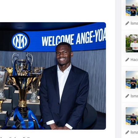
İsma
Hacı
İsma
İsma