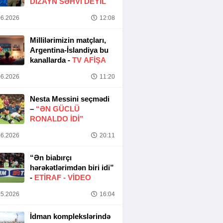
DIZAYN SƏHVI DEYIL
6.2026
12:08
Millilərimizin matçları,
Argentina-İslandiya bu
kanallarda -
TV AFİŞA
6.2026
11:20
Nesta Messini seçmədi
–
“ƏN GÜCLÜ
RONALDO IDI”
6.2026
20:11
“Ən biabırçı
hərəkətlərimdən biri idi”
-
ETIRAF -
VİDEO
5.2026
16:04
İdman komplekslərində