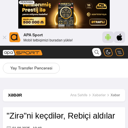
APA Sport
Mobil tətbiqimizi buradan yüklə!
Yay Transfer Pəncərəsi
XƏBƏR
Ana Səhifə
Xəbərlər
Xəbər
"Zirə"ni keçdilər, Rebiçi aldılar