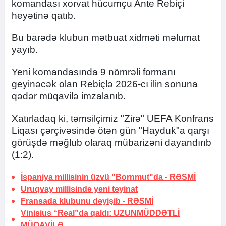
komandası xorvat hücumçu Ante Rebiçi
heyətinə qatıb.
Bu barədə klubun mətbuat xidməti məlumat
yayıb.
Yeni komandasında 9 nömrəli formanı
geyinəcək olan Rebiçlə 2026-cı ilin sonuna
qədər müqavilə imzalanıb.
Xatırladaq ki, təmsilçimiz "Zirə" UEFA Konfrans
Liqası çərçivəsində ötən gün "Hayduk"a qarşı
görüşdə məğlub olaraq mübarizəni dayandırıb
(1:2).
İspaniya millisinin üzvü "Bornmut"da -
RƏSMİ
Uruqvay millisində yeni təyinat
Fransada klubunu dəyişib -
RƏSMİ
Vinisius “Real”da qaldı:
UZUNMÜDDƏTLİ
MÜQAVİLƏ