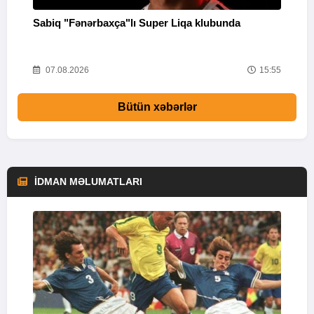
Sabiq "Fənərbaxça"lı Super Liqa klubunda
S
27
07.08.2026
15:55
Bütün xəbərlər
İDMAN MƏLUMATLARI