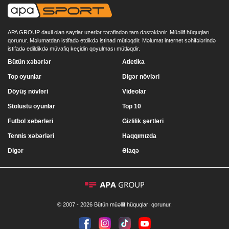
APA GROUP daxil olan saytlar uzerlər tərəfindən tam dəstəklənir. Müəllif hüquqları
qorunur. Məlumatdan istifadə etdikdə istinad mütləqdir. Məlumat internet səhifələrində
istifadə edildikdə müvafiq keçidin qoyulması mütləqdir.
Bütün xəbərlər
Atletika
Top oyunlar
Digər növləri
Döyüş növləri
Videolar
Stolüstü oyunlar
Top 10
Futbol xəbərləri
Gizlilik şərtləri
Tennis xəbərləri
Haqqımızda
Digər
Əlaqə
© 2007 - 2026 Bütün müəllif hüquqları qorunur.