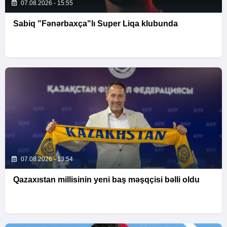
07.08.2026 - 15:55
Sabiq "Fənərbaxça"lı Super Liqa klubunda
07.08.2026 - 13:54
Qazaxıstan millisinin yeni baş məşqçisi bəlli oldu