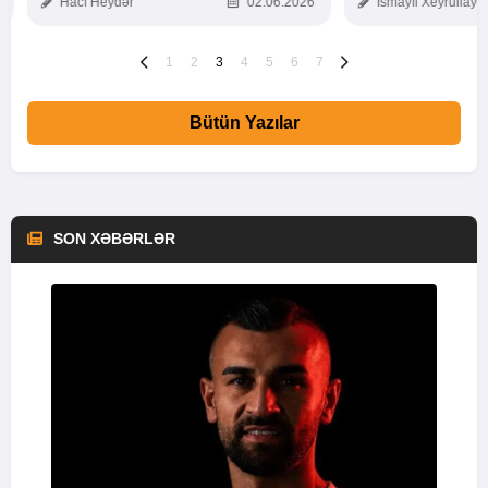
Hacı Heydər
02.06.2026
İsmayıl Xeyrullaye
1
2
3
4
5
6
7
Bütün Yazılar
SON XƏBƏRLƏR