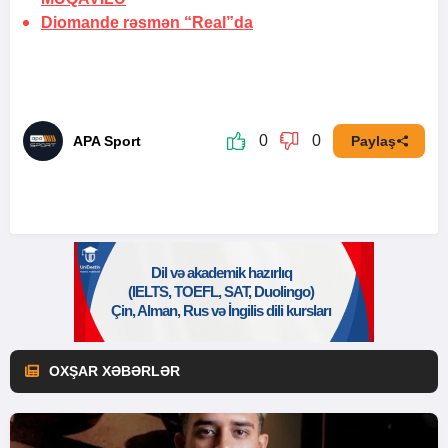
Diomande rəsmən “Real”da
0
0
APA Sport
Paylaş
OXŞAR XƏBƏRLƏR