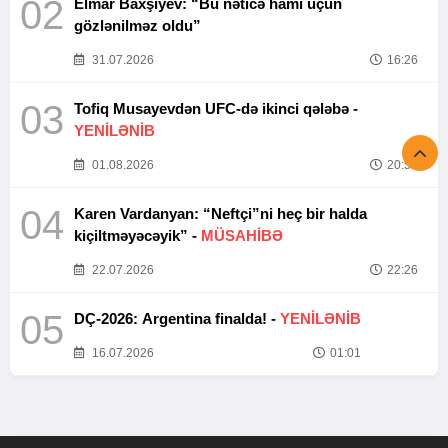
02
Elmar Baxşıyev: “Bu nəticə hamı üçün
gözlənilməz oldu”
31.07.2026
16:26
03
Tofiq Musayevdən UFC-də ikinci qələbə -
YENİLƏNİB
01.08.2026
20:52
04
Karen Vardanyan: “Neftçi”ni heç bir halda
kiçiltməyəcəyik” -
MÜSAHİBƏ
22.07.2026
22:26
05
DÇ-2026: Argentina finalda! -
YENİLƏNİB
16.07.2026
01:01