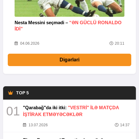
Nesta Messini seçmədi –
“ƏN GÜCLÜ RONALDO
“
IDI”
V
20
04.06.2026
20:11
Digərləri
TOP 5
01
"Qarabağ"da iki itki:
"VESTRİ" İLƏ MATÇDA
İŞTİRAK ETMƏYƏCƏKLƏR
13.07.2026
14:37