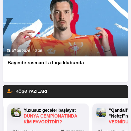
07.08.2026 - 13:38
Bayındır rəsmən La Liqa klubunda
KÖŞƏ YAZILARI
Yuxusuz gecələr başlayır:
“Qandalf”
DÜNYA ÇEMPIONATINDA
“Neftçi”ni
KIM FAVORITDIR?
VERNİDUB
TOXUNUŞ