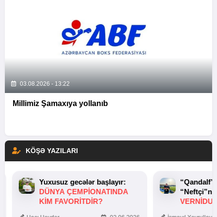
03.08.2026 - 13:22
Millimiz Şamaxıya yollanıb
KÖŞƏ YAZILARI
Yuxusuz gecələr başlayır:
“Qandalf”
DÜNYA ÇEMPIONATINDA
“Neftçi”ni
KIM FAVORITDIR?
VERNİDUB
TOXUNUŞ