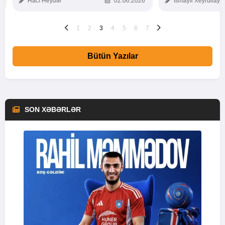
Hacı Heydər
02.06.2026
İsmayıl Xeyrullaye
1
2
3
4
5
6
7
Bütün Yazılar
SON XƏBƏRLƏR