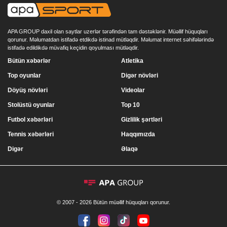
APA GROUP daxil olan saytlar uzerlər tərəfindən tam dəstəklənir. Müəllif hüquqları
qorunur. Məlumatdan istifadə etdikdə istinad mütləqdir. Məlumat internet səhifələrində
istifadə edildikdə müvafiq keçidin qoyulması mütləqdir.
Bütün xəbərlər
Atletika
Top oyunlar
Digər növləri
Döyüş növləri
Videolar
Stolüstü oyunlar
Top 10
Futbol xəbərləri
Gizlilik şərtləri
Tennis xəbərləri
Haqqımızda
Digər
Əlaqə
© 2007 - 2026 Bütün müəllif hüquqları qorunur.