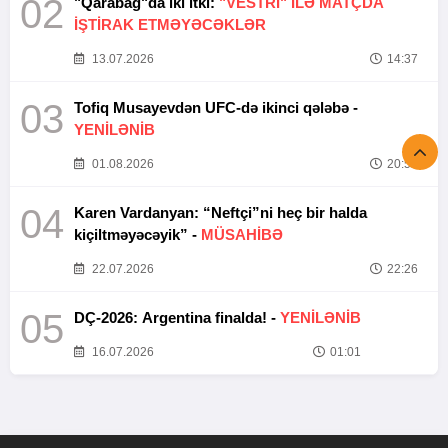
02
"Qarabağ"da iki itki:
"VESTRİ" İLƏ MATÇDA
İŞTİRAK ETMƏYƏCƏKLƏR
13.07.2026
14:37
03
Tofiq Musayevdən UFC-də ikinci qələbə -
YENİLƏNİB
01.08.2026
20:52
04
Karen Vardanyan: “Neftçi”ni heç bir halda
kiçiltməyəcəyik” -
MÜSAHİBƏ
22.07.2026
22:26
05
DÇ-2026: Argentina finalda! -
YENİLƏNİB
16.07.2026
01:01