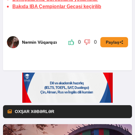
Bakıda IBA Çempionlar Gecəsi keçirilib
0
0
Nərmin Vüqarqızı
Paylaş
OXŞAR XƏBƏRLƏR