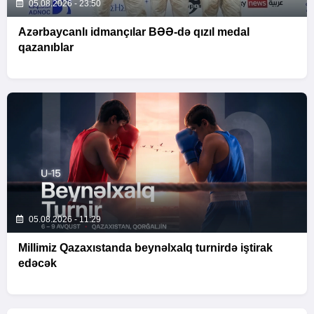
05.08.2026 - 23:50
Azərbaycanlı idmançılar BƏƏ-də qızıl medal
qazanıblar
05.08.2026 - 11:29
Millimiz Qazaxıstanda beynəlxalq turnirdə iştirak
edəcək