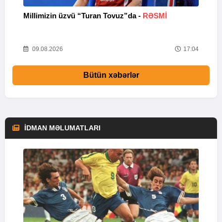
Millimizin üzvü “Turan Tovuz”da -
RƏSMİ
“
37
09.08.2026
17:04
Bütün xəbərlər
İDMAN MƏLUMATLARI