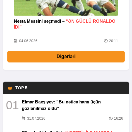
Nesta Messini seçmədi –
“ƏN GÜCLÜ RONALDO
“
IDI”
V
20
04.06.2026
20:11
Digərləri
TOP 5
01
Elmar Baxşıyev: “Bu nəticə hamı üçün
gözlənilməz oldu”
31.07.2026
16:26