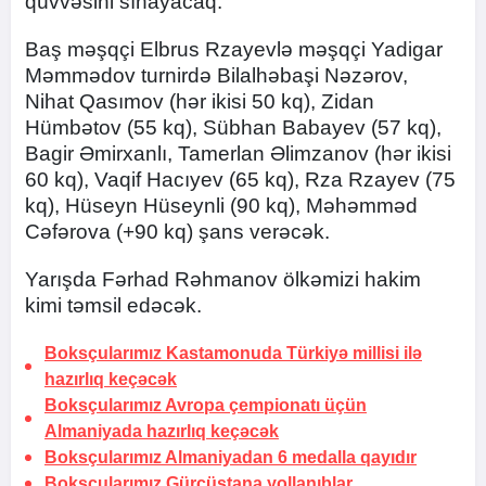
qüvvəsini sınayacaq.
Baş məşqçi Elbrus Rzayevlə məşqçi Yadigar
Məmmədov turnirdə Bilalhəbaşi Nəzərov,
Nihat Qasımov (hər ikisi 50 kq), Zidan
Hümbətov (55 kq), Sübhan Babayev (57 kq),
Bagir Əmirxanlı, Tamerlan Əlimzanov (hər ikisi
60 kq), Vaqif Hacıyev (65 kq), Rza Rzayev (75
kq), Hüseyn Hüseynli (90 kq), Məhəmməd
Cəfərova (+90 kq) şans verəcək.
Yarışda Fərhad Rəhmanov ölkəmizi hakim
kimi təmsil edəcək.
Boksçularımız Kastamonuda Türkiyə millisi ilə
hazırlıq keçəcək
Boksçularımız Avropa çempionatı üçün
Almaniyada hazırlıq keçəcək
Boksçularımız Almaniyadan 6 medalla qayıdır
Boksçularımız Gürcüstana yollanıblar