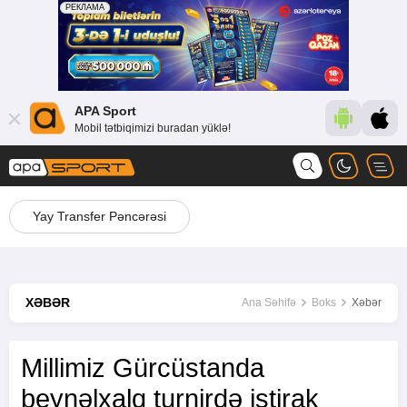
APA Sport
Mobil tətbiqimizi buradan yüklə!
Yay Transfer Pəncərəsi
XƏBƏR
Ana Səhifə
Boks
Xəbər
Millimiz Gürcüstanda
beynəlxalq turnirdə iştirak