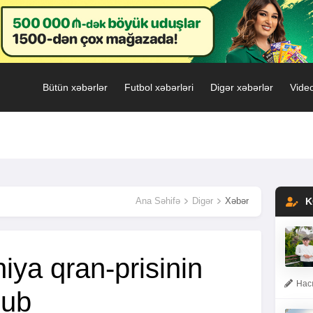
Bütün xəbərlər
Futbol xəbərləri
Digər xəbərlər
Video
Ana Səhifə
Digər
Xəbər
K
iya qran-prisinin
Hacı
lub