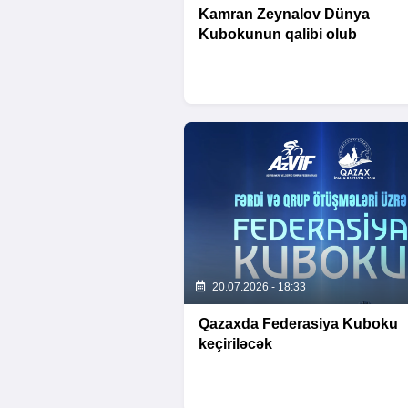
Kamran Zeynalov Dünya
Kubokunun qalibi olub
20.07.2026 - 18:33
Qazaxda Federasiya Kuboku
keçiriləcək