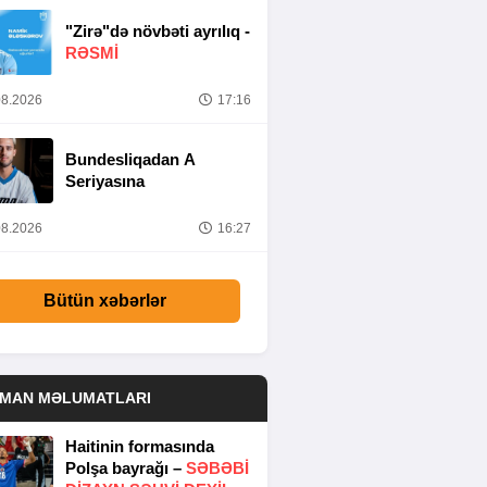
"Zirə"də növbəti ayrılıq -
RƏSMİ
8.2026
17:16
Bundesliqadan A
Seriyasına
8.2026
16:27
Bütün xəbərlər
DMAN MƏLUMATLARI
Haitinin formasında
Polşa bayrağı –
SƏBƏBI