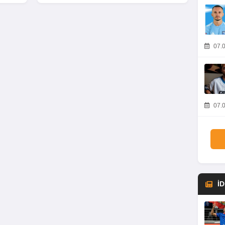
07.0
07.0
İ