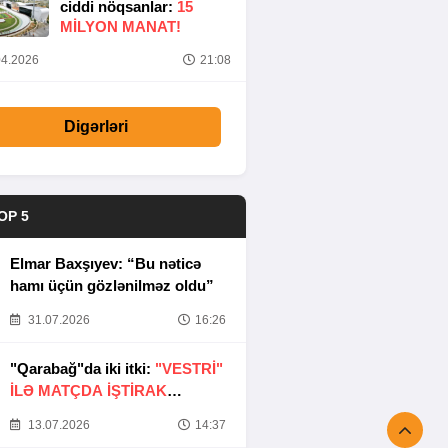
ciddi nöqsanlar:
15
MILYON MANAT!
4.2026
21:08
Digərləri
OP 5
Elmar Baxşıyev: “Bu nəticə
hamı üçün gözlənilməz oldu”
31.07.2026
16:26
"Qarabağ"da iki itki:
"VESTRİ"
İLƏ MATÇDA İŞTİRAK
ETMƏYƏCƏKLƏR
13.07.2026
14:37