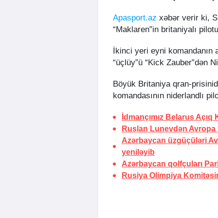
Apasport.az
xəbər verir ki, 
“Maklaren”in britaniyalı pilotu
İkinci yeri eyni komandanın av
“üçlüy”ü “Kick Zauber”dən N
Böyük Britaniya qran-prisinid
komandasının niderlandlı pi
İdmançımız Belarus Açıq
Ruslan Lunevdən Avropa 
Azərbaycan üzgüçüləri Av
yeniləyib
Azərbaycan qolfçuları Par
Rusiya Olimpiya Komitəsi