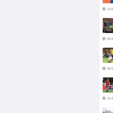
10.0
09.0
04.0
21.0