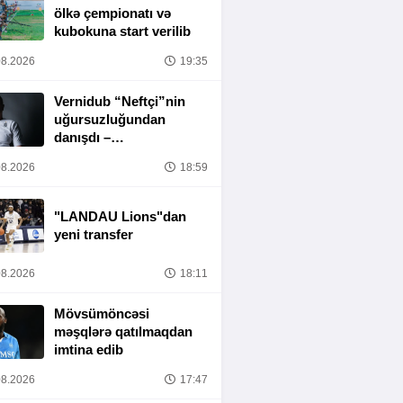
ölkə çempionatı və
kubokuna start verilib
8.2026
19:35
Vernidub “Neftçi”nin
uğursuzluğundan
danışdı –
“MƏSULIYYƏT
8.2026
18:59
TAMAMILƏ MƏNIM
ÜZƏRIMDƏDIR”
"LANDAU Lions"dan
yeni transfer
8.2026
18:11
Mövsümöncəsi
məşqlərə qatılmaqdan
imtina edib
8.2026
17:47