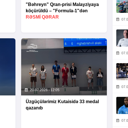
"Bəhreyn" Qran-prisi Malayziyaya
köçürüldü – "Formula-1"dən
RƏSMI QƏRAR
07.0
07.0
07.0
20.07.2026 - 12:05
Üzgüçülərimiz Kutaisidə 33 medal
qazanıb
07.0