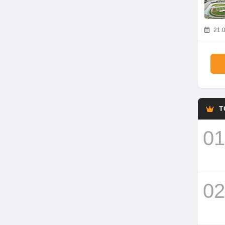
21.0
T
01
02