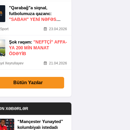
"Qarabağ"a siqnal,
futbolumuza qazanc:
"SABAH" YENI NƏFƏS
GƏTIRDI
Sport
23.04.2026
Şok rəqəm:
"NEFTÇI" AFFA-
YA 200 MIN MANAT
ÖDƏYIB
yıl Xeyrullayev
21.04.2026
Bütün Yazılar
ON XƏBƏRLƏR
“Mançester Yunayted”
kolumbiyalı istedadı