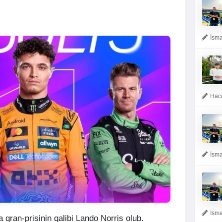
İsma
Hacı
İsma
İsma
qran-prisinin qalibi Lando Norris olub.