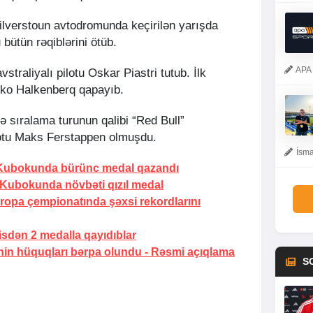
Silverstoun avtodromunda keçirilən yarışda
 bütün rəqiblərini ötüb.
APA 
straliyalı pilotu Oskar Piastri tutub. İlk
iko Halkenberq qapayıb.
ə sıralama turunun qalibi “Red Bull”
lotu Maks Ferstappen olmuşdu.
İsma
 Kubokunda bürünc medal qazandı
Kubokunda növbəti qızıl medal
ropa çempionatında şəxsi rekordlarını
isdən 2 medalla qayıdıblar
nin hüquqları bərpa olundu -
Rəsmi açıqlama
S