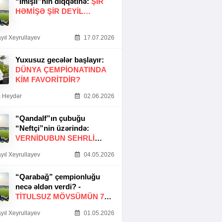
“İmişli”nin diqqətinə:
ŞIR
HƏMIŞƏ ŞIR DEYIL…
yıl Xeyrullayev
17.07.2026
Yuxusuz gecələr başlayır:
DÜNYA ÇEMPIONATINDA
KIM FAVORITDIR?
 Heydər
02.06.2026
“Qandalf”ın çubuğu
“Neftçi”nin üzərində:
VERNİDUBUN SEHRLİ
TOXUNUŞU
yıl Xeyrullayev
04.05.2026
“Qarabağ” çempionluğu
necə əldən verdi? -
TITULSUZ MÖVSÜMÜN 7
SƏBƏBI
yıl Xeyrullayev
01.05.2026