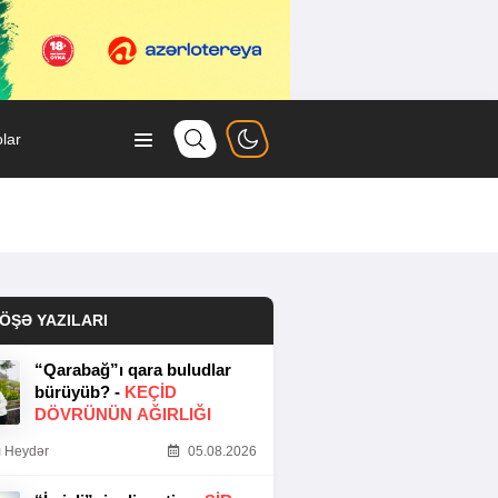
lar
ÖŞƏ YAZILARI
“Qarabağ”ı qara buludlar
bürüyüb? -
KEÇID
DÖVRÜNÜN AĞIRLIĞI
 Heydər
05.08.2026