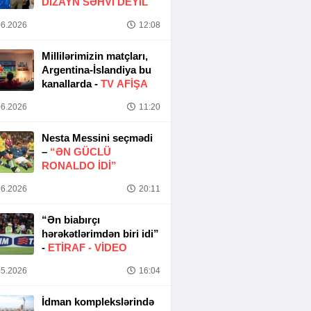
DIZAYN SƏHVI DEYIL
6.2026
12:08
Millilərimizin matçları,
Argentina-İslandiya bu
kanallarda -
TV AFİŞA
6.2026
11:20
Nesta Messini seçmədi
–
“ƏN GÜCLÜ
RONALDO IDI”
6.2026
20:11
“Ən biabırçı
hərəkətlərimdən biri idi”
-
ETIRAF -
VİDEO
5.2026
16:04
İdman komplekslərində