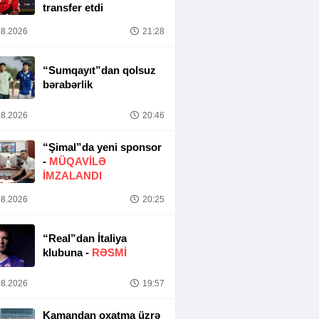
transfer etdi
8.2026
21:28
“Sumqayıt”dan qolsuz
bərabərlik
8.2026
20:46
“Şimal”da yeni sponsor
-
MÜQAVİLƏ
İMZALANDI
8.2026
20:25
“Real”dan İtaliya
klubuna -
RƏSMİ
8.2026
19:57
Kamandan oxatma üzrə