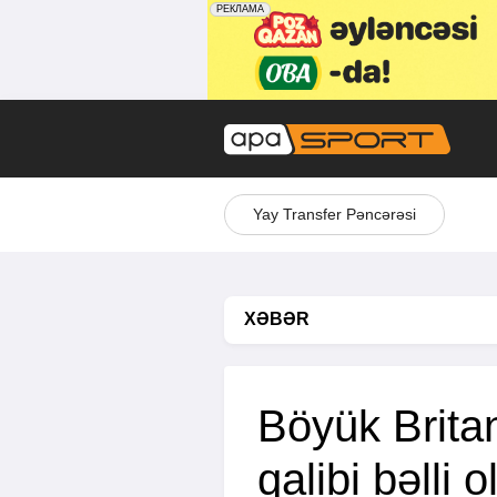
Yay Transfer Pəncərəsi
XƏBƏR
Böyük Britan
qalibi bəlli o