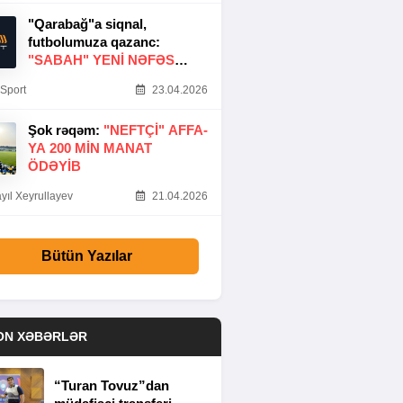
"Qarabağ"a siqnal,
futbolumuza qazanc:
"SABAH" YENI NƏFƏS
GƏTIRDI
Sport
23.04.2026
Şok rəqəm:
"NEFTÇI" AFFA-
YA 200 MIN MANAT
ÖDƏYIB
yıl Xeyrullayev
21.04.2026
Bütün Yazılar
ON XƏBƏRLƏR
“Turan Tovuz”dan