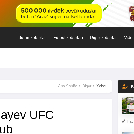
Bütün xəbərlər
Futbol xəbərləri
Digər xəbərlər
Video
Ana Səhifə
Digər
Xəbər
K
mayev UFC
Hacı
lub