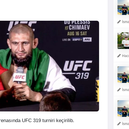
İsma
Hacı
İsma
enasında UFC 319 turniri keçirilib.
İsma