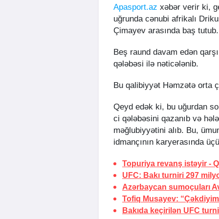
Apasport.az
xəbər verir ki, 
uğrunda cənubi afrikalı Drik
Çimayev arasında baş tutub.
Beş raund davam edən qarşıl
qələbəsi ilə nəticələnib.
Bu qalibiyyət Həmzətə orta 
Qeyd edək ki, bu uğurdan s
ci qələbəsini qazanıb və həl
məğlubiyyətini alıb. Bu, ümum
idmançının karyerasında üçü
Topuriya revanş istəyir -
Q
UFC: Bakı turniri 297 mily
Azərbaycan sumoçuları Av
Tofiq Musayev:
“Çəkdiyim
Bakıda keçirilən UFC turnir