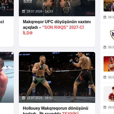
28.07.2026 - 14:33
06.0
ci
Makqreqor UFC döyüşünün vaxtını
açıqladı –
“SON RƏQS” 2027-CI
ILDƏ
06.0
06.0
12.07.2026 - 08:01
06.0
Hollouey Makqreqorun dönüşünü
korladı - İlk raundda
TEXNIKI