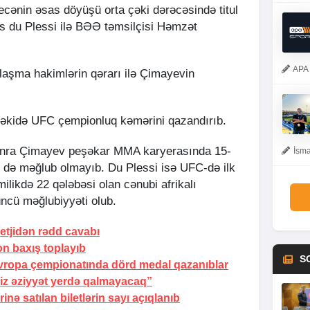
gecənin əsas döyüşü orta çəki dərəcəsində titul
us du Plessi ilə BƏƏ təmsilçisi Həmzət
APA 
aşma hakimlərin qərarı ilə Çimayevin
çəkidə UFC çempionluq kəmərini qazandırıb.
onra Çimayev peşəkar MMA karyerasında 15-
İsma
ə də məğlub olmayıb. Du Plessi isə UFC-də ilk
ilikdə 22 qələbəsi olan cənubi afrikalı
ncü məğlubiyyəti olub.
etjidən rədd cavabı
on baxış toplayıb
S
ropa çempionatında dörd medal qazanıblar
iz əziyyət yerdə qalmayacaq”
inə satılan biletlərin sayı açıqlanıb