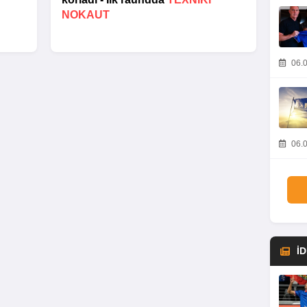
NOKAUT
06.0
06.0
İ