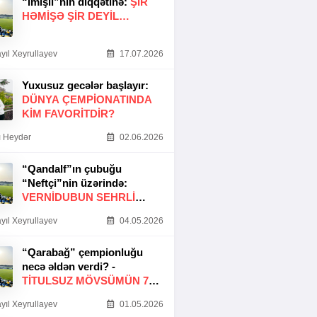
“İmişli”nin diqqətinə:
ŞIR
HƏMIŞƏ ŞIR DEYIL…
yıl Xeyrullayev
17.07.2026
Yuxusuz gecələr başlayır:
DÜNYA ÇEMPIONATINDA
KIM FAVORITDIR?
 Heydər
02.06.2026
“Qandalf”ın çubuğu
“Neftçi”nin üzərində:
VERNİDUBUN SEHRLİ
TOXUNUŞU
yıl Xeyrullayev
04.05.2026
“Qarabağ” çempionluğu
necə əldən verdi? -
TITULSUZ MÖVSÜMÜN 7
SƏBƏBI
yıl Xeyrullayev
01.05.2026