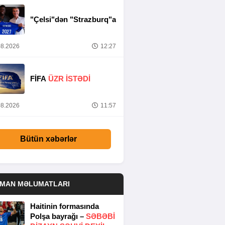
"Çelsi"dən "Strazburq"a
8.2026
12:27
FİFA
ÜZR İSTƏDİ
8.2026
11:57
Bütün xəbərlər
DMAN MƏLUMATLARI
Haitinin formasında
Polşa bayrağı –
SƏBƏBI