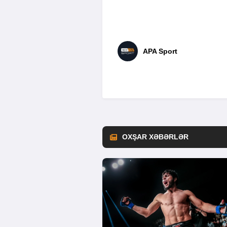
APA Sport
OXŞAR XƏBƏRLƏR