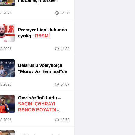
müdafiəçi transferi
8.2026
14:50
Premyer Liqa klubunda
ayrılıq -
RƏSMİ
8.2026
14:32
Belaruslu voleybolçu
"Murov Az Terminal"da
8.2026
14:07
Qavi sözünü tutdu –
SAÇINI ÇƏHRAYI
RƏNGƏ BOYATDI
-
FOTO
8.2026
13:53