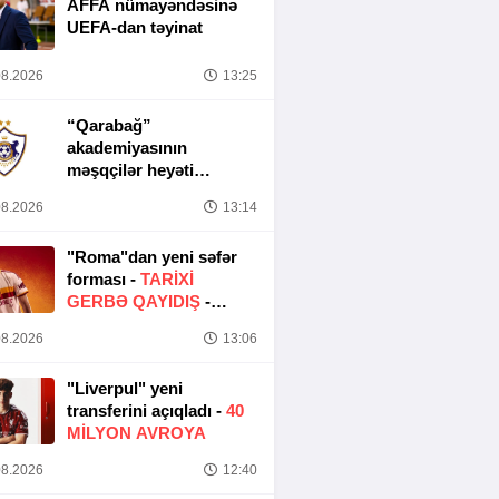
AFFA nümayəndəsinə
UEFA-dan təyinat
8.2026
13:25
“Qarabağ”
akademiyasının
məşqçilər heyəti
müəyyənləşib
8.2026
13:14
"Roma"dan yeni səfər
forması -
TARIXI
GERBƏ QAYIDIŞ
-
FOTO
8.2026
13:06
"Liverpul" yeni
transferini açıqladı -
40
MILYON AVROYA
8.2026
12:40