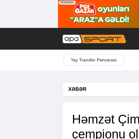
Yay Transfer Pəncərəsi
XƏBƏR
Həmzət Çi
çempionu o