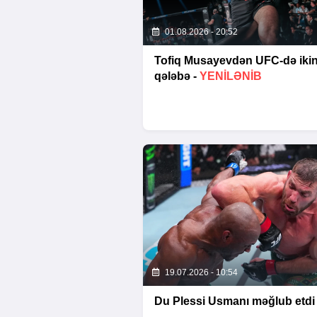
01.08.2026 - 20:52
Tofiq Musayevdən UFC-də ikin
qələbə -
YENİLƏNİB
19.07.2026 - 10:54
Du Plessi Usmanı məğlub etdi