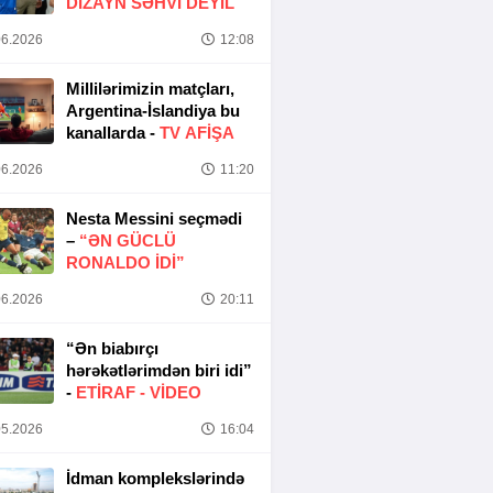
DIZAYN SƏHVI DEYIL
6.2026
12:08
Millilərimizin matçları,
Argentina-İslandiya bu
kanallarda -
TV AFİŞA
6.2026
11:20
Nesta Messini seçmədi
–
“ƏN GÜCLÜ
RONALDO IDI”
6.2026
20:11
“Ən biabırçı
hərəkətlərimdən biri idi”
-
ETIRAF -
VİDEO
5.2026
16:04
İdman komplekslərində