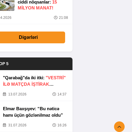
ciddi nöqsanlar:
15
MILYON MANAT!
4.2026
21:08
Digərləri
OP 5
"Qarabağ"da iki itki:
"VESTRİ"
İLƏ MATÇDA İŞTİRAK
ETMƏYƏCƏKLƏR
13.07.2026
14:37
Elmar Baxşıyev: “Bu nəticə
hamı üçün gözlənilməz oldu”
31.07.2026
16:26