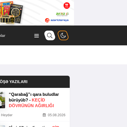
lar
ÖŞƏ YAZILARI
“Qarabağ”ı qara buludlar
bürüyüb? -
KEÇID
DÖVRÜNÜN AĞIRLIĞI
 Heydər
05.08.2026