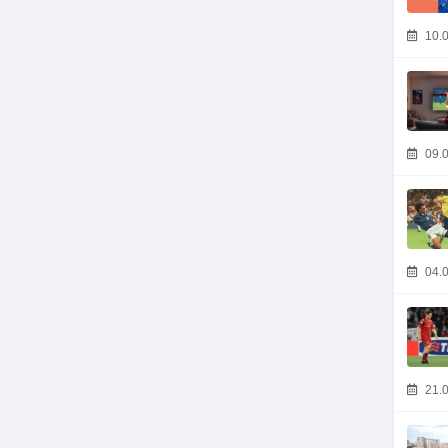
10.0
09.0
04.0
21.0