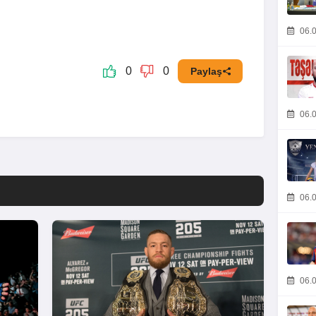
06.0
0
0
Paylaş
06.0
06.0
06.0