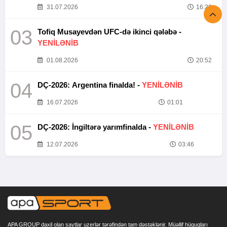
31.07.2026
16:26
03
Tofiq Musayevdən UFC-də ikinci qələbə -
YENİLƏNİB
01.08.2026
20:52
04
DÇ-2026: Argentina finalda! -
YENİLƏNİB
16.07.2026
01:01
05
DÇ-2026: İngiltərə yarımfinalda -
YENİLƏNİB
12.07.2026
03:46
APA GROUP daxil olan saytlar uzerlər tərəfindən tam dəstəklənir. Müəllif hüquqları