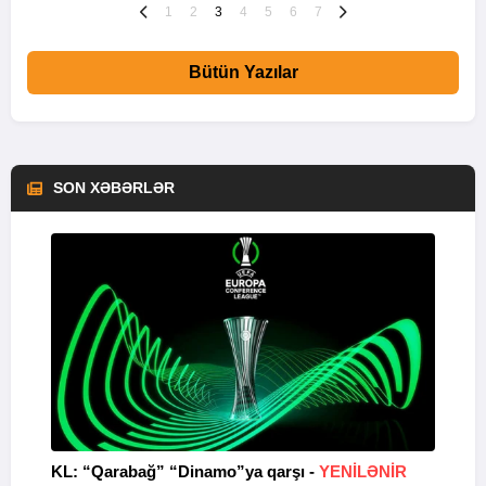
1
2
3
4
5
6
7
Bütün Yazılar
SON XƏBƏRLƏR
KL: “Qarabağ” “Dinamo”ya qarşı -
YENİLƏNİR
V