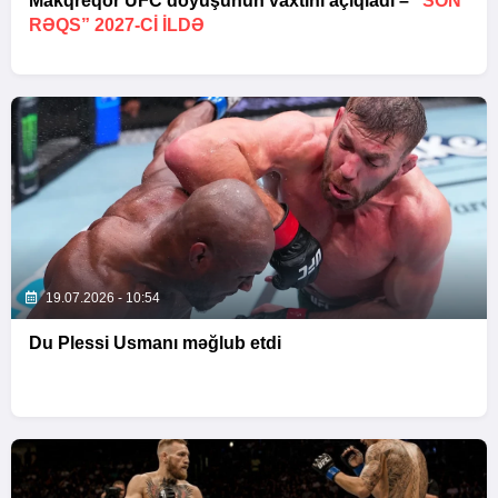
Makqreqor UFC döyüşünün vaxtını açıqladı –
“SON
RƏQS” 2027-CI ILDƏ
19.07.2026 - 10:54
Du Plessi Usmanı məğlub etdi