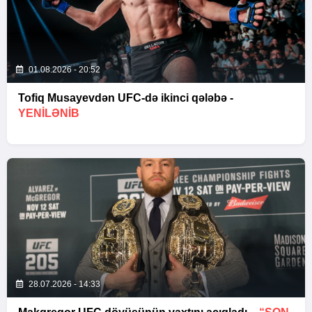
01.08.2026 - 20:52
Tofiq Musayevdən UFC-də ikinci qələbə -
YENİLƏNİB
28.07.2026 - 14:33