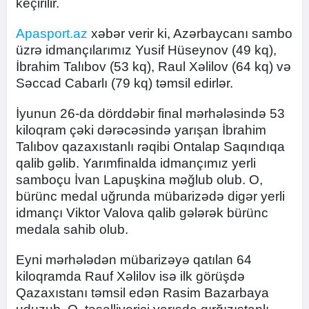
keçirilir.
Apasport.az
xəbər verir ki, Azərbaycanı sambo
üzrə idmançılarımız Yusif Hüseynov (49 kq),
İbrahim Talıbov (53 kq), Raul Xəlilov (64 kq) və
Səccad Cabarlı (79 kq) təmsil edirlər.
İyunun 26-da dörddəbir final mərhələsində 53
kiloqram çəki dərəcəsində yarışan İbrahim
Talıbov qazaxıstanlı rəqibi Ontalap Saqındıqa
qalib gəlib. Yarımfinalda idmançımız yerli
samboçu İvan Lapuşkina məğlub olub. O,
bürünc medal uğrunda mübarizədə digər yerli
idmançı Viktor Valova qalib gələrək bürünc
medala sahib olub.
Eyni mərhələdən mübarizəyə qatılan 64
kiloqramda Rauf Xəlilov isə ilk görüşdə
Qazaxıstanı təmsil edən Rasim Bazarbaya