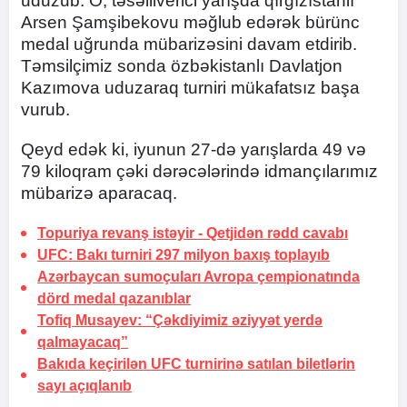
uduzub. O, təsəlliverici yarışda qırğızıstanlı
Arsen Şamşibekovu məğlub edərək bürünc
medal uğrunda mübarizəsini davam etdirib.
Təmsilçimiz sonda özbəkistanlı Davlatjon
Kazımova uduzaraq turniri mükafatsız başa
vurub.
Qeyd edək ki, iyunun 27-də yarışlarda 49 və
79 kiloqram çəki dərəcələrində idmançılarımız
mübarizə aparacaq.
Topuriya revanş istəyir -
Qetjidən rədd cavabı
UFC: Bakı turniri 297 milyon baxış toplayıb
Azərbaycan sumoçuları Avropa çempionatında
dörd medal qazanıblar
Tofiq Musayev:
“Çəkdiyimiz əziyyət yerdə
qalmayacaq”
Bakıda keçirilən UFC turnirinə satılan biletlərin
sayı açıqlanıb