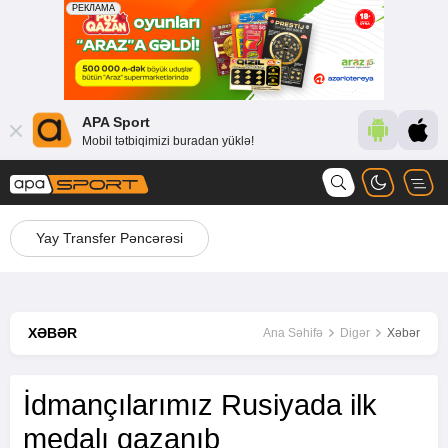
APA Sport
Mobil tətbiqimizi buradan yüklə!
Yay Transfer Pəncərəsi
XƏBƏR
Ana Səhifə
Digər
Xəbər
İdmançılarımız Rusiyada ilk
medalı qazanıb