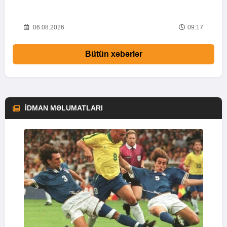
ş
55
06.08.2026
09:17
Bütün xəbərlər
İDMAN MƏLUMATLARI