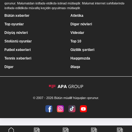
qorunur. Məlumatdan istifadə etdikdə istinad mütləqdir. Məlumat internet səhifələrində
istifadə edildikdə müvafiq keçidin qoyulması mütləqdir.
Bütün xəbərlər
Atletika
Top oyunlar
Digər növləri
Döyüş növləri
Videolar
Stolüstü oyunlar
Top 10
Futbol xəbərləri
Gizlilik şərtləri
Tennis xəbərləri
Haqqımızda
Digər
Əlaqə
© 2007 - 2026 Bütün müəllif hüquqları qorunur.