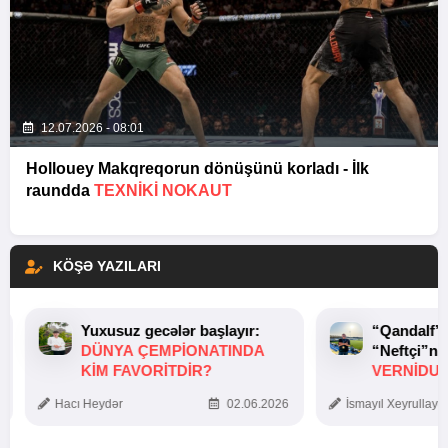
12.07.2026 - 08:01
Hollouey Makqreqorun dönüşünü korladı - İlk
raundda
TEXNIKI NOKAUT
KÖŞƏ YAZILARI
Yuxusuz gecələr başlayır:
“Qandalf”
DÜNYA ÇEMPIONATINDA
“Neftçi”ni
KIM FAVORITDIR?
VERNİDUB
TOXUNUŞ
Hacı Heydər
02.06.2026
İsmayıl Xeyrullaye