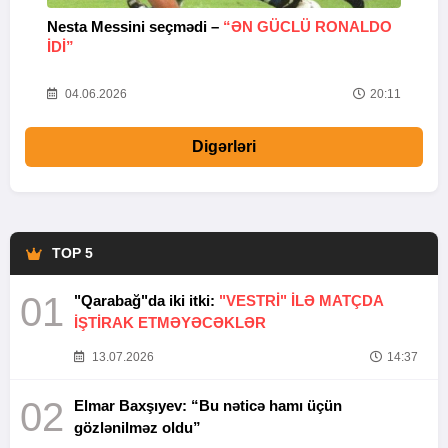
Nesta Messini seçmədi –
“ƏN GÜCLÜ RONALDO
“
IDI”
V
20
04.06.2026
20:11
Digərləri
TOP 5
01
"Qarabağ"da iki itki:
"VESTRİ" İLƏ MATÇDA
İŞTİRAK ETMƏYƏCƏKLƏR
13.07.2026
14:37
02
Elmar Baxşıyev: “Bu nəticə hamı üçün
gözlənilməz oldu”