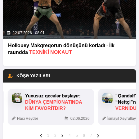
12.07.2026 - 08:01
Hollouey Makqreqorun dönüşünü korladı - İlk
raundda
TEXNIKI NOKAUT
KÖŞƏ YAZILARI
Yuxusuz gecələr başlayır:
“Qandalf”
DÜNYA ÇEMPIONATINDA
“Neftçi”ni
KIM FAVORITDIR?
VERNİDUB
TOXUNUŞ
Hacı Heydər
02.06.2026
İsmayıl Xeyrullaye
1
2
3
4
5
6
7