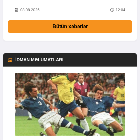
05
08.08.2026
12:04
Bütün xəbərlər
İDMAN MƏLUMATLARI