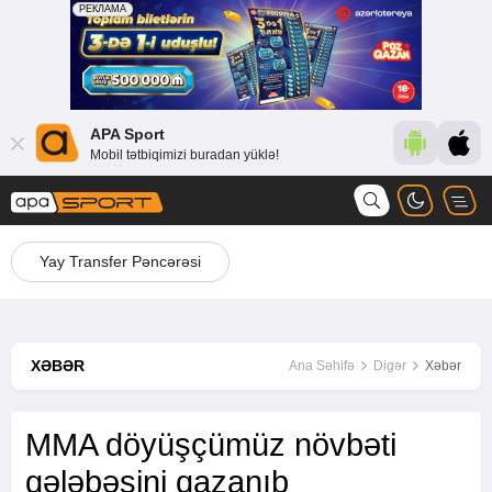
APA Sport
Mobil tətbiqimizi buradan yüklə!
Yay Transfer Pəncərəsi
XƏBƏR
Ana Səhifə
Digər
Xəbər
MMA döyüşçümüz növbəti
qələbəsini qazanıb