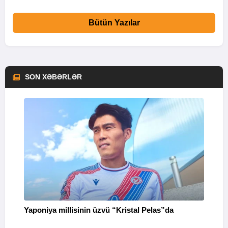
Bütün Yazılar
SON XƏBƏRLƏR
Yaponiya millisinin üzvü “Kristal Pelas”da
F