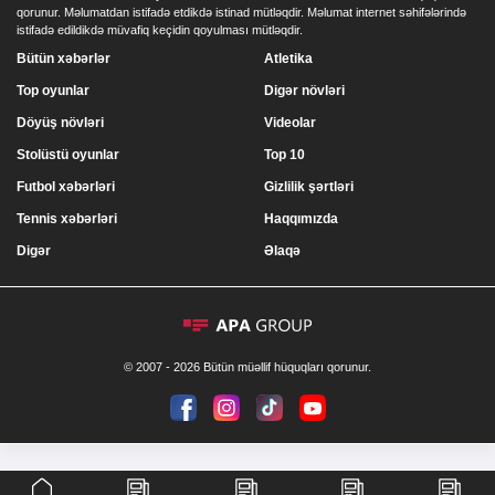
qorunur. Məlumatdan istifadə etdikdə istinad mütləqdir. Məlumat internet səhifələrində
istifadə edildikdə müvafiq keçidin qoyulması mütləqdir.
Bütün xəbərlər
Atletika
Top oyunlar
Digər növləri
Döyüş növləri
Videolar
Stolüstü oyunlar
Top 10
Futbol xəbərləri
Gizlilik şərtləri
Tennis xəbərləri
Haqqımızda
Digər
Əlaqə
© 2007 - 2026 Bütün müəllif hüquqları qorunur.