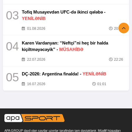
03
Tofiq Musayevdən UFC-də ikinci qələbə -
YENİLƏNİB
01.08.2026
20:52
04
Karen Vardanyan: “Neftçi”ni heç bir halda
kiçiltməyəcəyik” -
MÜSAHİBƏ
22.07.2026
22:26
05
DÇ-2026: Argentina finalda! -
YENİLƏNİB
16.07.2026
01:01
APA GROUP daxil olan saytlar uzerlər tərəfindən tam dəstəklənir. Müəllif hüquqları