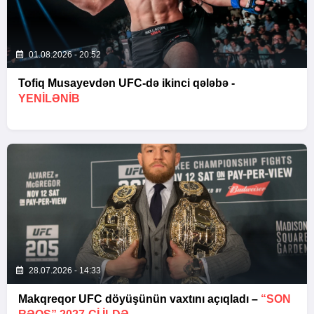
01.08.2026 - 20:52
Tofiq Musayevdən UFC-də ikinci qələbə -
YENİLƏNİB
28.07.2026 - 14:33
Makqreqor UFC döyüşünün vaxtını açıqladı –
“SON