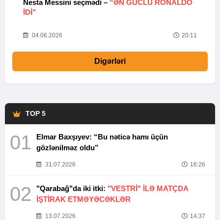
Nesta Messini seçmədi –
“ƏN GÜCLÜ RONALDO
“
IDI”
V
20
04.06.2026
20:11
Digərləri
TOP 5
01
Elmar Baxşıyev: “Bu nəticə hamı üçün
gözlənilməz oldu”
31.07.2026
16:26
02
"Qarabağ"da iki itki:
"VESTRİ" İLƏ MATÇDA
İŞTİRAK ETMƏYƏCƏKLƏR
13.07.2026
14:37