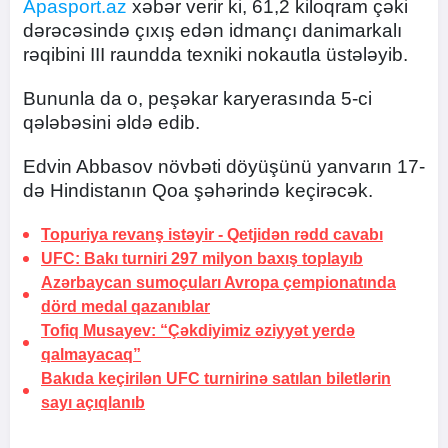
Apasport.az
xəbər verir ki, 61,2 kiloqram çəki
dərəcəsində çıxış edən idmançı danimarkalı
rəqibini III raundda texniki nokautla üstələyib.
Bununla da o, peşəkar karyerasında 5-ci
qələbəsini əldə edib.
Edvin Abbasov növbəti döyüşünü yanvarın 17-
də Hindistanın Qoa şəhərində keçirəcək.
Topuriya revanş istəyir -
Qetjidən rədd cavabı
UFC: Bakı turniri 297 milyon baxış toplayıb
Azərbaycan sumoçuları Avropa çempionatında
dörd medal qazanıblar
Tofiq Musayev:
“Çəkdiyimiz əziyyət yerdə
qalmayacaq”
Bakıda keçirilən UFC turnirinə satılan biletlərin
sayı açıqlanıb