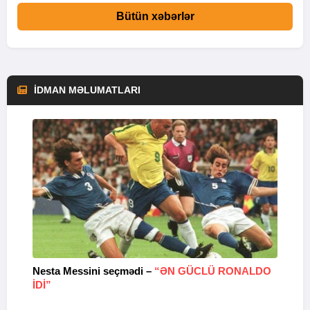
Bütün xəbərlər
İDMAN MƏLUMATLARI
Nesta Messini seçmədi –
“ƏN GÜCLÜ RONALDO
“
IDI”
V