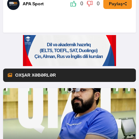
0
0
APA Sport
Paylaş
OXŞAR XƏBƏRLƏR