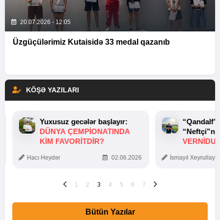
20.07.2026 - 12:05
Üzgüçülərimiz Kutaisidə 33 medal qazanıb
KÖŞƏ YAZILARI
Yuxusuz gecələr başlayır:
“Qandalf”
DÜNYA ÇEMPIONATINDA
“Neftçi”ni
KIM FAVORITDIR?
VERNİDUB
TOXUNUŞ
Hacı Heydər
02.06.2026
İsmayıl Xeyrullaye
1
2
3
4
5
6
7
Bütün Yazılar