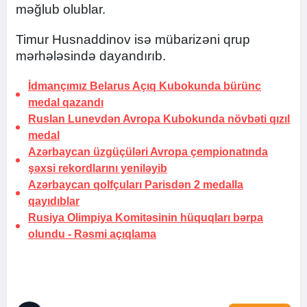
məğlub olublar.
Timur Husnaddinov isə mübarizəni qrup
mərhələsində dayandırıb.
İdmançımız Belarus Açıq Kubokunda bürünc
medal qazandı
Ruslan Lunevdən Avropa Kubokunda növbəti qızıl
medal
Azərbaycan üzgüçüləri Avropa çempionatında
şəxsi rekordlarını yeniləyib
Azərbaycan qolfçuları Parisdən 2 medalla
qayıdıblar
Rusiya Olimpiya Komitəsinin hüquqları bərpa
olundu -
Rəsmi açıqlama