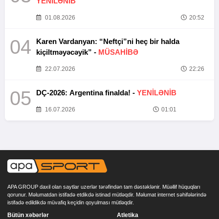
YENİLƏNİB
01.08.2026
20:52
04
Karen Vardanyan: “Neftçi”ni heç bir halda
kiçiltməyəcəyik” -
MÜSAHİBƏ
22.07.2026
22:26
05
DÇ-2026: Argentina finalda! -
YENİLƏNİB
16.07.2026
01:01
APA GROUP daxil olan saytlar uzerlər tərəfindən tam dəstəklənir. Müəllif hüquqları
qorunur. Məlumatdan istifadə etdikdə istinad mütləqdir. Məlumat internet səhifələrində
istifadə edildikdə müvafiq keçidin qoyulması mütləqdir.
Bütün xəbərlər
Atletika