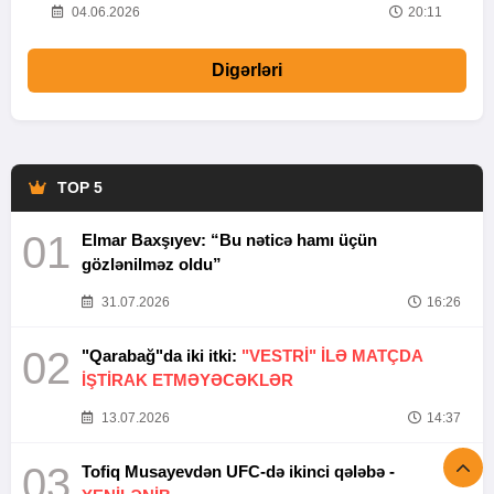
20
04.06.2026
20:11
Digərləri
TOP 5
01
Elmar Baxşıyev: “Bu nəticə hamı üçün
gözlənilməz oldu”
31.07.2026
16:26
02
"Qarabağ"da iki itki:
"VESTRİ" İLƏ MATÇDA
İŞTİRAK ETMƏYƏCƏKLƏR
13.07.2026
14:37
03
Tofiq Musayevdən UFC-də ikinci qələbə -