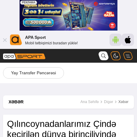
APA Sport
Mobil tətbiqimizi buradan yüklə!
Yay Transfer Pəncərəsi
XƏBƏR
Ana Səhifə
Digər
Xəbər
Qılıncoynadanlarımız Çində
keçirilən dünya birinciliyində