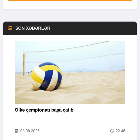
SON XƏBƏRLƏR
Ölkə çempionatı başa çatıb
T
37
08.08.2026
22:46