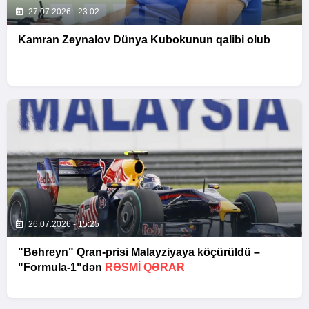
27.07.2026 - 23:02
Kamran Zeynalov Dünya Kubokunun qalibi olub
26.07.2026 - 15:25
"Bəhreyn" Qran-prisi Malayziyaya köçürüldü –
"Formula-1"dən
RƏSMI QƏRAR