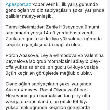
Apasport.az
xəbər verir ki, ilk yarış günündə
gənc oğlan və qız sablyaçıların şəxsi yarışında
qaliblər müəyyənləşib.
Təmsilçilərimizdən Zərifə Hüseynova ümumi
sıralamada yarışı 14-cü yerdə başa vurub.
Zərifə ən güclü səkkizliyə yüksəlmək uğrunda
keçirilən qarşılaşmada məğlub olub.
Fərəh Abasova, Leyla Əhmədova və Valentina
Zeynalova isə qrup mərhələsini adlayıb pley-
offa yüksəlsələr də, ən güclü 64-lüyə vəsiqə
üçün keçirilən görüşlərdə məğlub olublar.
Gənc oğlan sablyaçıların şəxsi yarışında
Ayxan Xasıyev, Rəsul Əliyev və Abbas
Hüseynov qrup mərhələsindən pley-offa
vəsiqə qazansalar da, ən güclü 64-lüyə
yüksəlmək uğrunda keçirilən görüşlərdə