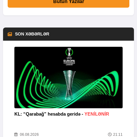
Bütün Yazılar
SON XƏBƏRLƏR
KL: “Qarabağ” hesabda geridə -
YENİLƏNİR
K
Y
22
06.08.2026
21:11