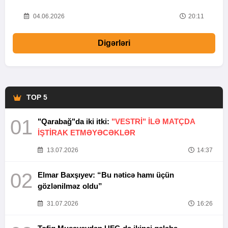
20
04.06.2026
20:11
Digərləri
TOP 5
01
"Qarabağ"da iki itki:
"VESTRİ" İLƏ MATÇDA
İŞTİRAK ETMƏYƏCƏKLƏR
13.07.2026
14:37
02
Elmar Baxşıyev: “Bu nəticə hamı üçün
gözlənilməz oldu”
31.07.2026
16:26