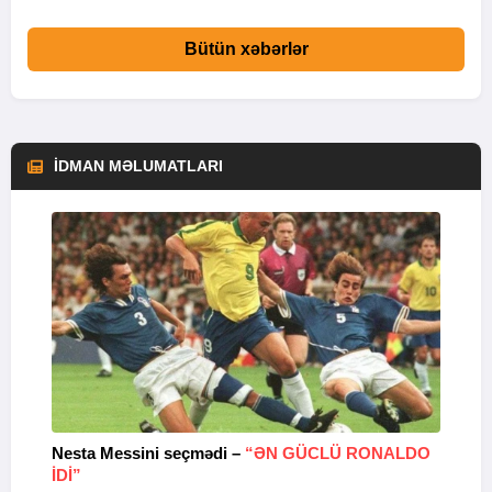
Bütün xəbərlər
İDMAN MƏLUMATLARI
Nesta Messini seçmədi –
“ƏN GÜCLÜ RONALDO
“
IDI”
V