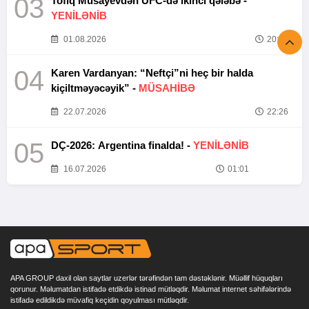
03
Tofiq Musayevdən UFC-də ikinci qələbə -
YENİLƏNİB
01.08.2026
20:52
04
Karen Vardanyan: “Neftçi”ni heç bir halda
kiçiltməyəcəyik” -
MÜSAHİBƏ
22.07.2026
22:26
05
DÇ-2026: Argentina finalda! -
YENİLƏNİB
16.07.2026
01:01
APA GROUP daxil olan saytlar uzerlər tərəfindən tam dəstəklənir. Müəllif hüquqları
qorunur. Məlumatdan istifadə etdikdə istinad mütləqdir. Məlumat internet səhifələrində
istifadə edildikdə müvafiq keçidin qoyulması mütləqdir.