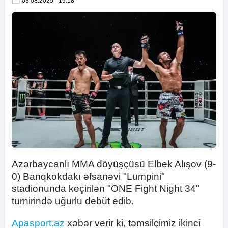
03.08.2025 - 19:18
Azərbaycanlı MMA döyüşçüsü Elbek Alışov (9-
0) Banqkokdakı əfsanəvi "Lumpini"
stadionunda keçirilən "ONE Fight Night 34"
turnirində uğurlu debüt edib.
Apasport.az
xəbər verir ki, təmsilçimiz ikinci