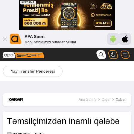
APA Sport
Mobil tətbiqimizi buradan yüklə!
Yay Transfer Pəncərəsi
XƏBƏR
Ana Səhifə
Digər
Xəbər
Təmsilçimizdən inamlı qələbə