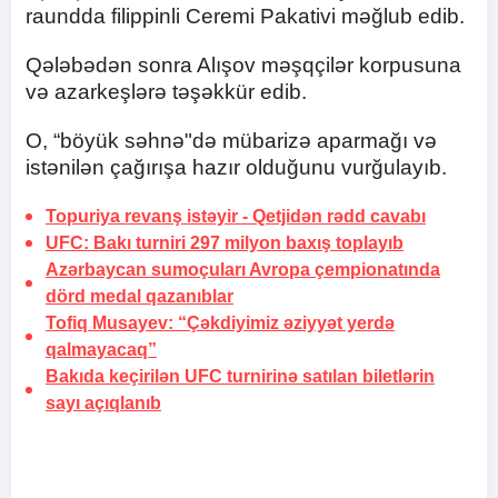
raundda filippinli Ceremi Pakativi məğlub edib.
Qələbədən sonra Alışov məşqçilər korpusuna
və azarkeşlərə təşəkkür edib.
O, “böyük səhnə"də mübarizə aparmağı və
istənilən çağırışa hazır olduğunu vurğulayıb.
Topuriya revanş istəyir -
Qetjidən rədd cavabı
UFC: Bakı turniri 297 milyon baxış toplayıb
Azərbaycan sumoçuları Avropa çempionatında
dörd medal qazanıblar
Tofiq Musayev:
“Çəkdiyimiz əziyyət yerdə
qalmayacaq”
Bakıda keçirilən UFC turnirinə satılan biletlərin
sayı açıqlanıb