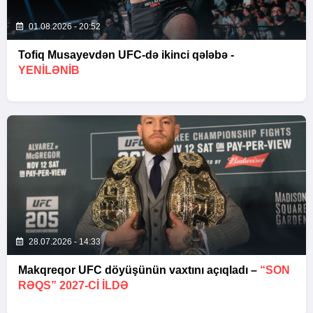
01.08.2026 - 20:52
Tofiq Musayevdən UFC-də ikinci qələbə -
YENİLƏNİB
28.07.2026 - 14:33
Makqreqor UFC döyüşünün vaxtını açıqladı –
“SON
RƏQS” 2027-CI ILDƏ