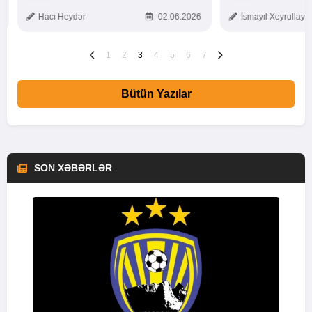
TOXUNUŞ
Hacı Heydər
02.06.2026
İsmayıl Xeyrullaye
1
2
3
4
5
6
7
Bütün Yazılar
SON XƏBƏRLƏR