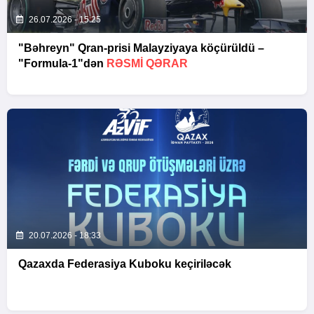
26.07.2026 - 15:25
"Bəhreyn" Qran-prisi Malayziyaya köçürüldü –
"Formula-1"dən
RƏSMI QƏRAR
20.07.2026 - 18:33
Qazaxda Federasiya Kuboku keçiriləcək