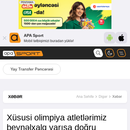
APA Sport
Mobil tətbiqimizi buradan yüklə!
Yay Transfer Pəncərəsi
XƏBƏR
Ana Səhifə
Digər
Xəbər
Xüsusi olimpiya atletlərimiz
beynəlxalq yarışa doğru