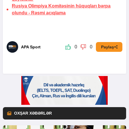
Rusiya Olimpiya Komitəsinin hüquqları bərpa
olundu -
Rəsmi açıqlama
0
0
APA Sport
Paylaş
OXŞAR XƏBƏRLƏR