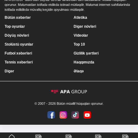
qorunur. Məlumatdan istifadə etdikdə istinad mütləqdir. Məlumat internet səhifələrində
istifadə edildikdə müvafiq keçidin qoyulması mütləqdir.
Bütün xəbərlər
Atletika
Top oyunlar
Digər növləri
Döyüş növləri
Videolar
Stolüstü oyunlar
Top 10
Futbol xəbərləri
Gizlilik şərtləri
Tennis xəbərləri
Haqqımızda
Digər
Əlaqə
© 2007 - 2026 Bütün müəllif hüquqları qorunur.