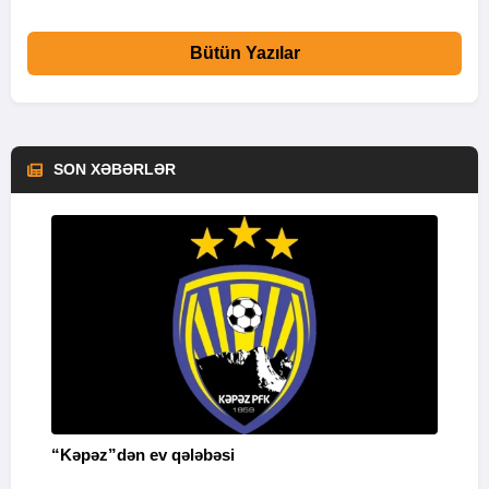
Bütün Yazılar
SON XƏBƏRLƏR
“Kəpəz”dən ev qələbəsi
Q
i