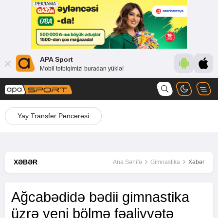
APA Sport
Mobil tətbiqimizi buradan yüklə!
Yay Transfer Pəncərəsi
XƏBƏR
Ana Səhifə
Gimnastika
Xəbər
Ağcabədidə bədii gimnastika
üzrə yeni bölmə fəaliyyətə