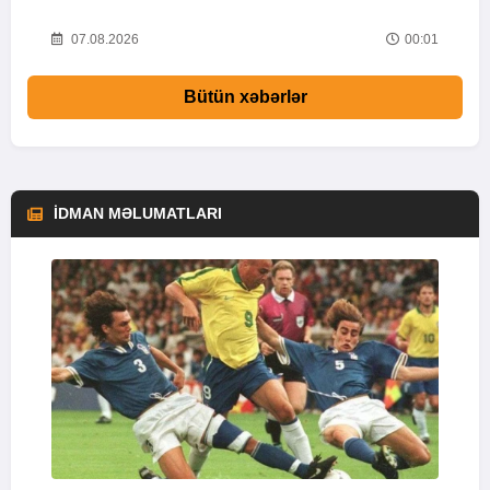
52
07.08.2026
00:01
Bütün xəbərlər
İDMAN MƏLUMATLARI