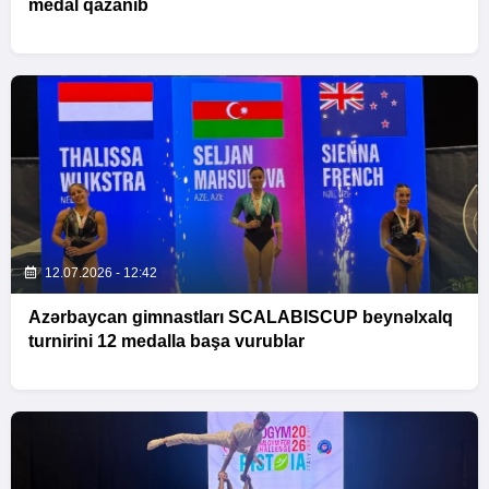
medal qazanıb
12.07.2026 - 12:42
Azərbaycan gimnastları SCALABISCUP beynəlxalq
turnirini 12 medalla başa vurublar