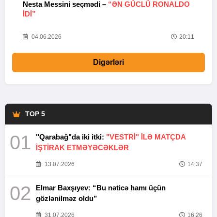
Nesta Messini seçmədi –
“ƏN GÜCLÜ RONALDO
“
IDI”
V
20
04.06.2026
20:11
Digərləri
TOP 5
01
"Qarabağ"da iki itki:
"VESTRİ" İLƏ MATÇDA
İŞTİRAK ETMƏYƏCƏKLƏR
13.07.2026
14:37
02
Elmar Baxşıyev: “Bu nəticə hamı üçün
gözlənilməz oldu”
31.07.2026
16:26