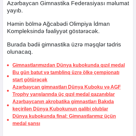
Azərbaycan Gimnastika Federasiyası məlumat
yayıb.
Həmin bölmə Ağcabədi Olimpiya İdman
Kompleksində fəaliyyət göstərəcək.
Burada bədii gimnastika üzrə məşqlər tədris
olunacaq.
Gimnastlarımızdan Dünya kubokunda qızıl medal
Bu gün batut və tamblinq üzrə ölkə çempionatı
start götürəcək
Azərbaycan gimnastları Dünya Kuboku və AGF
Trophy yarışlarında üç qızıl medal qazanıblar
Azərbaycanın akrobatika gimnastları Bakıda
keçirilən Dünya Kubokunun qalibi olublar
Dünya kubokunda final: Gimnastlarımız üçün
medal şansı