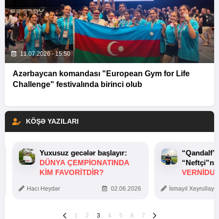
11.07.2026 - 15:50
Azərbaycan komandası "European Gym for Life
Challenge" festivalında birinci olub
KÖŞƏ YAZILARI
Yuxusuz gecələr başlayır:
“Qandalf”
DÜNYA ÇEMPIONATINDA
“Neftçi”ni
KIM FAVORITDIR?
VERNİDUB
TOXUNUŞ
Hacı Heydər
02.06.2026
İsmayıl Xeyrullaye
1
2
3
4
5
6
7