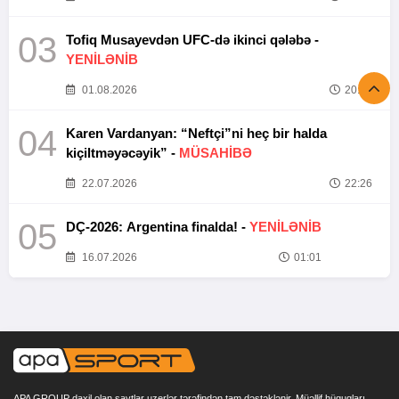
03
Tofiq Musayevdən UFC-də ikinci qələbə -
YENİLƏNİB
01.08.2026
20:52
04
Karen Vardanyan: “Neftçi”ni heç bir halda
kiçiltməyəcəyik” -
MÜSAHİBƏ
22.07.2026
22:26
05
DÇ-2026: Argentina finalda! -
YENİLƏNİB
16.07.2026
01:01
APA GROUP daxil olan saytlar uzerlər tərəfindən tam dəstəklənir. Müəllif hüquqları